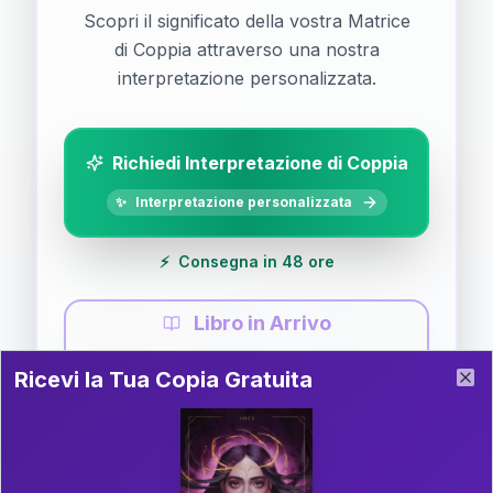
Scopri il significato della vostra Matrice
di Coppia attraverso una nostra
interpretazione personalizzata.
Richiedi Interpretazione di Coppia
✨
Interpretazione personalizzata
⚡
Consegna in 48 ore
Libro in Arrivo
Ricevi la Tua Copia Gratuita del Libro
📚
Guida completa di Coppia
Ricevi la Tua Copia Gratuita
Clo
Il libro è in fase di scrittura. Iscriviti alla newsletter
per ricevere aggiornamenti!