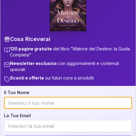
P.S. Interpretazione parziale
👇
gratuita
Scorri più in basso per vedere
un'interpretazione parziale gratuita della tua
Matrice! (o clicca qui!)
Cosa Riceverai
120 pagine gratuite
del libro "Matrice del Destino: la Guida
📚
Libro in Arrivo
Completa"
Iscriviti alla newsletter per ricevere
Newsletter esclusiva
con aggiornamenti e contenuti
aggiornamenti quando sarà disponibile.
speciali
Sconti e offerte
sui futuri corsi e prodotti
Il Tuo Nome
Cosa scoprirete nella vostra
interpretazione:
La Tua Email
💕
Come rafforzare la vostra unione