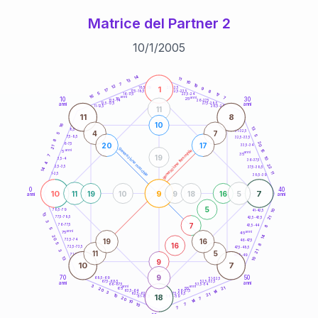
Matrice del Partner 2
10
/
1
/
2005
20
anni
14
11
13
10
7
19
12
1
21-22,5
9
18,5-19
17
8
22,5-23,5
17,5-18,5
5
17
16-17,5
23,5-24
16
anni
anni
7
10
30
15
25
26-27,5
13,5-14
12,5-13,5
27,5-28,5
anni
anni
11-12,5
28,5-29
11
11
8
10
16
13
8,5-9
31-32,5
4
7
5
5
7,5-8,5
32,5-33,5
8
20
20
17
6-7,5
33,5-34
21
generazione maschile
anni
15
generazione femminile
5
anni
35
19
7
10
3,5-4
36-37,5
4
22
2,5-3,5
37,5-38,5
14
11
1-2,5
38,5-39
0
40
10
9
7
11
19
10
9
18
16
5
anni
anni
5
10
78,5-79
41-42,5
13
21
77,5-78,5
42,5-43,5
3
7
76-77,5
8
43,5-44
5
anni
anni
75
45
14
20
19
16
73,5-74
46-47,5
16
5
8
72,5-73,5
47,5-48,5
3
21
11
5
71-72,5
48,5-49
13
10
9
10
7
9
70
50
68,5-69
51-52,5
67,5-68,5
52,5-53,5
anni
anni
66-67,5
53,5-54
3
anni
anni
21
65
55
20
14
63,5-64
56-57,5
3
62,5-63,5
57,5-58,5
21
10
18
61-62,5
58,5-59
20
7
14
10
10
7
7
60