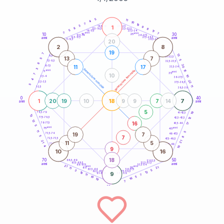
20
anni
5
11
4
10
7
19
1
3
21-22,5
9
18,5-19
8
8
22,5-23,5
17,5-18,5
5
17
16-17,5
23,5-24
7
anni
anni
7
10
30
15
25
26-27,5
13,5-14
12,5-13,5
27,5-28,5
anni
anni
11-12,5
28,5-29
20
2
8
19
7
13
8,5-9
31-32,5
13
7
5
5
7,5-8,5
32,5-33,5
8
20
11
17
6-7,5
33,5-34
3
generazione maschile
anni
15
generazione femminile
5
anni
35
10
7
10
3,5-4
36-37,5
4
22
2,5-3,5
37,5-38,5
5
11
1-2,5
38,5-39
0
40
1
18
7
20
19
10
9
9
7
14
anni
anni
5
19
78,5-79
41-42,5
13
12
77,5-78,5
42,5-43,5
12
16
76-77,5
17
43,5-44
5
anni
anni
75
45
11
5
19
7
73,5-74
46-47,5
7
5
8
72,5-73,5
47,5-48,5
21
21
11
5
71-72,5
48,5-49
4
10
9
10
16
18
70
50
68,5-69
51-52,5
67,5-68,5
52,5-53,5
anni
anni
66-67,5
53,5-54
21
anni
anni
21
65
55
11
63,5-64
56-57,5
5
3
62,5-63,5
57,5-58,5
12
19
9
61-62,5
58,5-59
11
7
5
10
16
19
7
60
anni