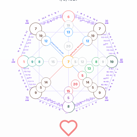
20
anni
7
7
19
19
5
5
13
6
21-22,5
13
18,5-19
6
6
22,5-23,5
17,5-18,5
20
20
16-17,5
23,5-24
9
anni
anni
9
10
30
15
25
26-27,5
13,5-14
12,5-13,5
27,5-28,5
anni
anni
11-12,5
28,5-29
19
7
7
22
13
22
8,5-9
31-32,5
19
19
15
15
7,5-8,5
32,5-33,5
5
5
12
12
6-7,5
33,5-34
8
generazione maschile
anni
8
generazione femminile
5
anni
35
17
20
17
3,5-4
36-37,5
9
9
2,5-3,5
37,5-38,5
10
10
1-2,5
38,5-39
0
40
1
7
19
9
8
15
5
12
8
9
anni
anni
13
78,5-79
3
41-42,5
12
77,5-78,5
42,5-43,5
11
11
5
21
76-77,5
43,5-44
21
anni
anni
75
45
10
10
14
14
73,5-74
46-47,5
20
11
11
72,5-73,5
47,5-48,5
19
19
5
5
71-72,5
48,5-49
10
10
15
9
9
5
70
50
68,5-69
51-52,5
67,5-68,5
52,5-53,5
anni
anni
66-67,5
53,5-54
17
anni
anni
17
65
55
8
8
63,5-64
56-57,5
7
62,5-63,5
57,5-58,5
17
8
7
61-62,5
58,5-59
17
6
6
7
15
7
15
60
anni