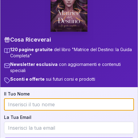
P.S. Interpretazione parziale
👇
gratuita
Scorri più in basso per vedere
un'interpretazione parziale gratuita della tua
Matrice! (o clicca qui!)
Cosa Riceverai
120 pagine gratuite
del libro "Matrice del Destino: la Guida
📚
Libro in Arrivo
Completa"
Iscriviti alla newsletter per ricevere
Newsletter esclusiva
con aggiornamenti e contenuti
aggiornamenti quando sarà disponibile.
speciali
Sconti e offerte
sui futuri corsi e prodotti
Il Tuo Nome
Cosa scoprirete nella vostra
interpretazione:
La Tua Email
💕
Come rafforzare la vostra unione