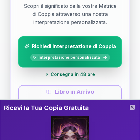
Scopri il significato della vostra Matrice
di Coppia attraverso una nostra
interpretazione personalizzata.
Richiedi Interpretazione di Coppia
✨
Interpretazione personalizzata
⚡
Consegna in 48 ore
Libro in Arrivo
Ricevi la Tua Copia Gratuita del Libro
📚
Guida completa di Coppia
Ricevi la Tua Copia Gratuita
Clo
Il libro è in fase di scrittura. Iscriviti alla newsletter
per ricevere aggiornamenti!