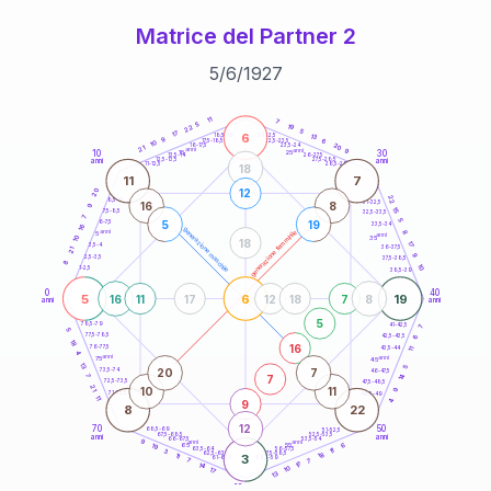
Matrice del Partner 2
5
/
6
/
1927
20
anni
11
7
5
19
22
5
17
6
21-22,5
13
18,5-19
9
6
22,5-23,5
17,5-18,5
10
20
16-17,5
23,5-24
21
anni
anni
9
10
30
15
25
26-27,5
13,5-14
12,5-13,5
27,5-28,5
anni
anni
11-12,5
28,5-29
18
11
7
12
20
22
8,5-9
31-32,5
16
8
9
15
7,5-8,5
32,5-33,5
7
5
5
19
6-7,5
33,5-34
16
generazione maschile
anni
8
generazione femminile
5
anni
35
10
18
17
3,5-4
36-37,5
21
9
2,5-3,5
37,5-38,5
8
10
1-2,5
38,5-39
0
40
5
6
19
16
11
17
12
18
7
8
anni
anni
5
78,5-79
41-42,5
7
5
77,5-78,5
6
42,5-43,5
18
16
76-77,5
43,5-44
11
4
anni
anni
75
45
13
5
20
7
73,5-74
46-47,5
14
7
7
72,5-73,5
47,5-48,5
21
10
11
9
71-72,5
48,5-49
11
9
4
8
22
12
70
50
68,5-69
51-52,5
67,5-68,5
52,5-53,5
anni
anni
66-67,5
53,5-54
9
anni
anni
6
65
55
19
63,5-64
56-57,5
11
3
18
62,5-63,5
57,5-58,5
11
3
61-62,5
58,5-59
7
7
17
14
10
17
13
60