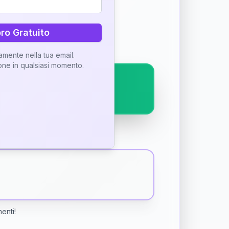
ostra interpretazione
bro Gratuito
tamente nella tua email.
ione in qualsiasi momento.
menti!