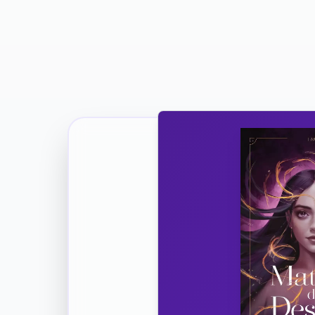
Ricevi la Tua Copia Gratuit
Unisciti
Vuoi co