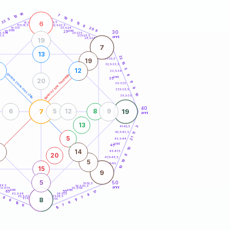
20
anni
16
7
10
19
5
5
22
6
21-22,5
13
18,5-19
22,5-23,5
6
17,5-18,5
20
16-17,5
23,5-24
anni
anni
9
30
15
25
26-27,5
3,5-14
3,5
27,5-28,5
anni
28,5-29
19
7
13
22
31-32,5
19
15
32,5-33,5
5
1
12
33,5-34
generazione maschile
generazione femminile
8
anni
35
20
17
36-37,5
9
37,5-38,5
10
38,5-39
40
7
19
6
5
12
8
9
anni
13
3
41-42,5
42,5-43,5
11
5
21
43,5-44
anni
45
10
14
46-47,5
20
11
47,5-48,5
19
5
48,5-49
10
15
9
5
50
51-52,5
-68,5
52,5-53,5
anni
66-67,5
53,5-54
anni
anni
17
65
55
63,5-64
56-57,5
8
6
62,5-63,5
57,5-58,5
8
7
8
61-62,5
58,5-59
17
6
16
6
6
7
15
60
anni