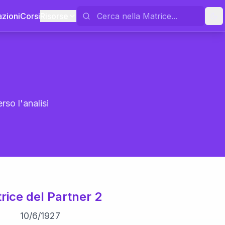
azioni
Corsi
Risorse
rso l'analisi
rice del Partner 2
10
/
6
/
1927