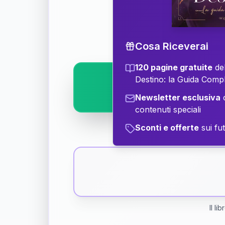
Scopri il significat
Cosa Riceverai
120 pagine gratuite
del
Destino: la Guida Comp
Newsletter esclusiva
c
contenuti speciali
Sconti e offerte
sui fut
Il li