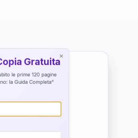
Copia Gratuita
Close
subito le prime 120 pagine
tino: la Guida Completa"
o destino
trice di