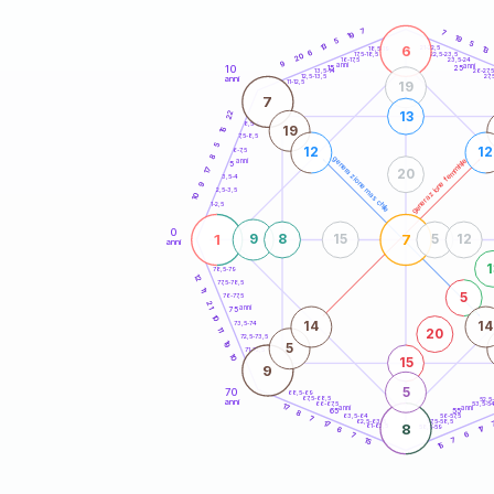
20
anni
7
7
19
19
5
5
13
6
21-22,5
13
18,5-19
6
22,5-23,5
17,5-18,5
20
16-17,5
23,5-24
9
anni
anni
10
15
25
26-27,
13,5-14
12,5-13,5
27,
anni
11-12,5
19
7
22
13
8,5-9
19
15
7,5-8,5
5
12
12
6-7,5
8
generazione maschile
generazione femminile
anni
5
17
20
3,5-4
9
2,5-3,5
10
1-2,5
0
1
7
9
8
15
5
12
anni
1
78,5-79
12
77,5-78,5
11
5
76-77,5
21
anni
75
10
14
14
73,5-74
11
20
72,5-73,5
19
5
71-72,5
10
15
9
5
70
68,5-69
67,5-68,5
52,5
anni
66-67,5
53,5-5
17
anni
anni
65
55
8
63,5-64
56-57,5
7
62,5-63,5
57,5-58,5
17
8
61-62,5
58,5-59
17
6
6
7
15
7
15
60
anni