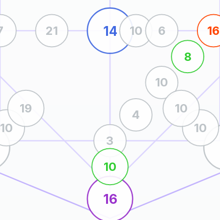
14
7
21
10
6
16
8
10
19
10
4
10
10
3
10
16