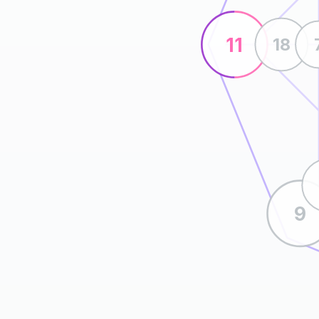
11
18
9