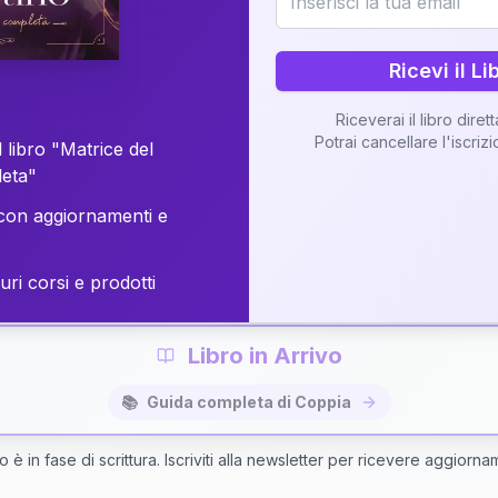
o della vostra Matrice di Coppia attraverso una n
personalizzata.
Ricevi il Li
Riceverai il libro diret
Potrai cancellare l'iscriz
 libro "Matrice del
Richiedi Interpretazione di Coppia
leta"
on aggiornamenti e
✨
Interpretazione personalizzata
⚡
Consegna in 48 ore
uri corsi e prodotti
Libro in Arrivo
📚
Guida completa di Coppia
bro è in fase di scrittura. Iscriviti alla newsletter per ricevere aggiorna