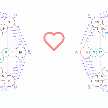
6
6
11
20
9
9
30
10
5
1
5-28,5
12,5-1
anni
anni
28,5-29
11-12,5
7
16
22
22
8,5-9
31-32,5
19
10
6
15
7,5-8,5
32,5-33,5
14
5
2
6-7,5
33,5-34
8
anni
8
5
anni
35
8
17
3,5-4
36-37,5
18
9
2,5-3,5
37,5-38,5
10
10
1-2,5
38,5-39
40
0
19
10
8
9
9
17
anni
anni
3
78,5-79
3
41-42,5
3
77,5-78,5
42,5-43,5
11
20
21
76-77,5
43,5-44
3
anni
anni
75
45
10
10
5
73,5-74
46-47,5
20
11
72,5-73,5
47,5-48,5
10
19
5
5
71-72,5
48,5-49
10
10
9
18
50
70
68,5-69
51-52,5
67,5
-53,5
anni
anni
4
8
17
8
8
1
7