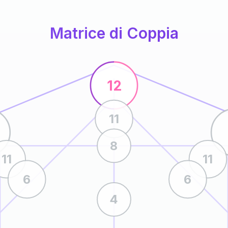
Matrice di Coppia
12
11
8
11
11
6
6
4