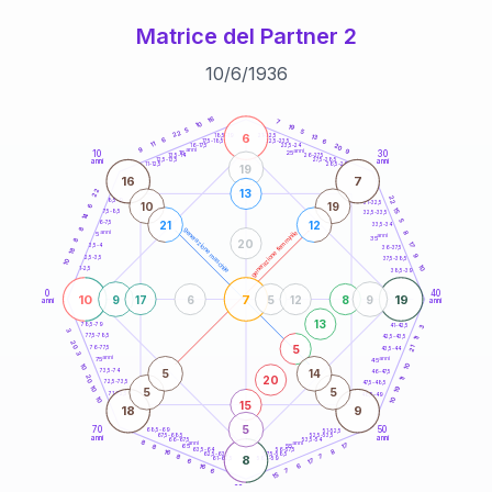
Matrice del Partner 2
10
/
6
/
1936
20
anni
16
7
10
19
5
5
22
6
21-22,5
13
18,5-19
6
6
22,5-23,5
17,5-18,5
11
20
16-17,5
23,5-24
9
anni
anni
9
10
30
15
25
26-27,5
13,5-14
12,5-13,5
27,5-28,5
anni
anni
11-12,5
28,5-29
19
16
7
22
13
22
8,5-9
31-32,5
10
19
6
15
7,5-8,5
32,5-33,5
14
5
21
12
6-7,5
33,5-34
8
generazione maschile
anni
8
generazione femminile
5
anni
35
8
20
17
3,5-4
36-37,5
18
9
2,5-3,5
37,5-38,5
10
10
1-2,5
38,5-39
0
40
10
7
19
9
17
6
5
12
8
9
anni
anni
13
78,5-79
3
41-42,5
3
77,5-78,5
42,5-43,5
11
20
5
21
76-77,5
43,5-44
3
anni
anni
75
45
10
10
5
14
73,5-74
46-47,5
20
20
11
72,5-73,5
47,5-48,5
19
10
5
5
71-72,5
48,5-49
10
10
15
18
9
5
70
50
68,5-69
51-52,5
67,5-68,5
52,5-53,5
anni
anni
66-67,5
53,5-54
8
anni
anni
17
65
55
8
8
63,5-64
56-57,5
16
62,5-63,5
57,5-58,5
8
8
7
61-62,5
58,5-59
17
6
6
16
6
7
15
60