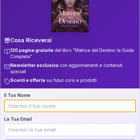
P.S. Interpretazione parziale
👇
gratuita
Scorri più in basso per vedere
un'interpretazione parziale gratuita della tua
Matrice! (o clicca qui!)
Cosa Riceverai
120 pagine gratuite
del libro "Matrice del Destino: la Guida
📚
Libro in Arrivo
Completa"
Iscriviti alla newsletter per ricevere
Newsletter esclusiva
con aggiornamenti e contenuti
aggiornamenti quando sarà disponibile.
speciali
Sconti e offerte
sui futuri corsi e prodotti
Il Tuo Nome
Cosa scoprirete nella vostra
interpretazione:
La Tua Email
💕
Come rafforzare la vostra unione