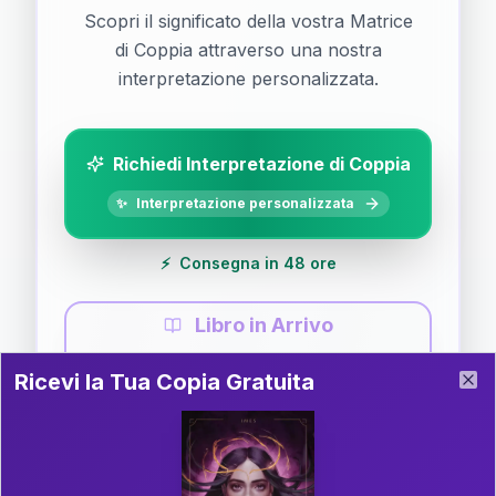
Scopri il significato della vostra Matrice
di Coppia attraverso una nostra
interpretazione personalizzata.
Richiedi Interpretazione di Coppia
✨
Interpretazione personalizzata
⚡
Consegna in 48 ore
Libro in Arrivo
Ricevi la Tua Copia Gratuita del Libro
📚
Guida completa di Coppia
Ricevi la Tua Copia Gratuita
Clo
Il libro è in fase di scrittura. Iscriviti alla newsletter
per ricevere aggiornamenti!