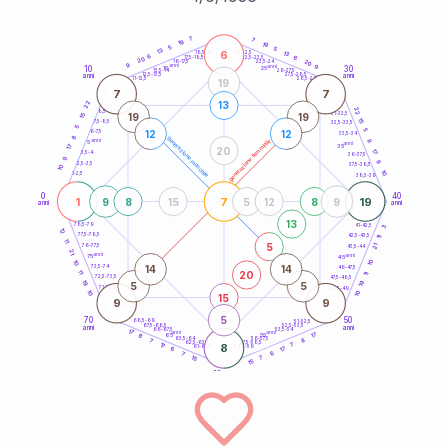
20
anni
7
7
19
19
5
5
13
6
21-22,5
13
18,5-19
6
6
22,5-23,5
17,5-18,5
20
20
16-17,5
23,5-24
9
anni
anni
9
10
30
15
25
26-27,5
13,5-14
12,5-13,5
27,5-28,5
anni
anni
11-12,5
28,5-29
19
7
7
22
13
22
8,5-9
31-32,5
19
19
15
15
7,5-8,5
32,5-33,5
5
5
12
12
6-7,5
33,5-34
8
generazione maschile
anni
8
generazione femminile
5
anni
35
17
20
17
3,5-4
36-37,5
9
9
2,5-3,5
37,5-38,5
10
10
1-2,5
38,5-39
0
40
1
7
19
9
8
15
5
12
8
9
anni
anni
13
78,5-79
3
41-42,5
12
77,5-78,5
42,5-43,5
11
11
5
21
76-77,5
43,5-44
21
anni
anni
75
45
10
10
14
14
73,5-74
46-47,5
20
11
11
72,5-73,5
47,5-48,5
19
19
5
5
71-72,5
48,5-49
10
10
15
9
9
5
70
50
68,5-69
51-52,5
67,5-68,5
52,5-53,5
anni
anni
66-67,5
53,5-54
17
anni
anni
17
65
55
8
8
63,5-64
56-57,5
7
62,5-63,5
57,5-58,5
17
8
7
61-62,5
58,5-59
17
6
6
7
15
7
15
60
anni