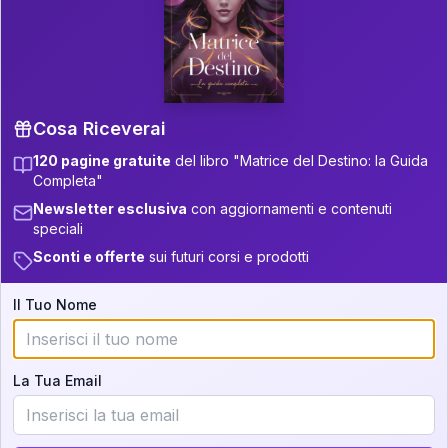
P.S. Interpretazione parziale
👇
gratuita
Scorri più in basso per vedere
un'interpretazione parziale gratuita della tua
Matrice! (o clicca qui!)
Cosa Riceverai
120 pagine gratuite
del libro "Matrice del Destino: la Guida
📚
Libro in Arrivo
Completa"
Iscriviti alla newsletter per ricevere
Newsletter esclusiva
con aggiornamenti e contenuti
aggiornamenti quando sarà disponibile.
speciali
Sconti e offerte
sui futuri corsi e prodotti
Il Tuo Nome
Cosa scoprirete nella vostra
interpretazione:
La Tua Email
💕
Come rafforzare la vostra unione