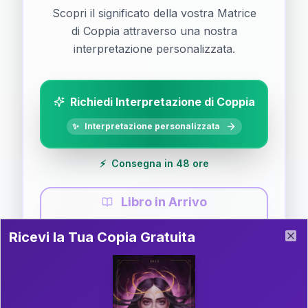
Scopri il significato della vostra Matrice
di Coppia attraverso una nostra
interpretazione personalizzata.
Richiedi Interpretazione di Coppia
✨
Interpretazione personalizzata
⚡
Consegna in 48 ore
Libro in Arrivo
Ricevi la Tua Copia Gratuita del Libro
📚
Guida completa di Coppia
Ricevi la Tua Copia Gratuita
Clo
Il libro è in fase di scrittura. Iscriviti alla newsletter
per ricevere aggiornamenti!