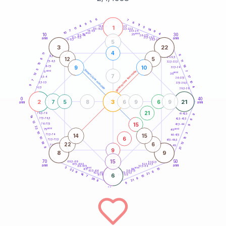
20
anni
6
7
5
6
9
11
1
4
21-22,5
5
18,5-19
11
14
22,5-23,5
17,5-18,5
7
9
16-17,5
23,5-24
10
anni
anni
4
10
30
15
25
26-27,5
13,5-14
12,5-13,5
27,5-28,5
anni
anni
11-12,5
28,5-29
5
3
22
4
11
6
8,5-9
31-32,5
12
5
8
11
7,5-8,5
32,5-33,5
13
18
9
10
6-7,5
33,5-34
5
generazione maschile
anni
7
generazione femminile
5
anni
12
35
7
17
3,5-4
36-37,5
7
10
2,5-3,5
37,5-38,5
9
4
1-2,5
38,5-39
0
40
2
3
21
7
5
8
6
9
6
9
anni
anni
21
9
78,5-79
41-42,5
14
77,5-78,5
6
42,5-43,5
12
15
76-77,5
9
43,5-44
22
anni
anni
75
45
10
3
14
15
73,5-74
46-47,5
6
10
15
72,5-73,5
47,5-48,5
18
12
22
6
71-72,5
48,5-49
8
21
9
8
9
15
70
50
68,5-69
51-52,5
67,5-68,5
52,5-53,5
anni
anni
66-67,5
53,5-54
3
anni
anni
15
65
55
22
6
63,5-64
56-57,5
9
62,5-63,5
57,5-58,5
21
14
6
61-62,5
58,5-59
15
7
9
20
21
8
9
60
anni