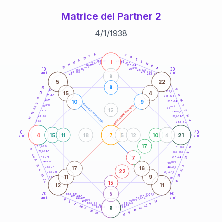
Matrice del Partner 2
4
/
1
/
1938
20
anni
8
7
7
6
13
11
6
1
21-22,5
5
18,5-19
17
14
22,5-23,5
17,5-18,5
11
9
16-17,5
23,5-24
16
anni
anni
4
10
30
15
25
26-27,5
13,5-14
12,5-13,5
27,5-28,5
anni
anni
11-12,5
28,5-29
9
5
22
8
19
6
8,5-9
31-32,5
15
4
14
11
7,5-8,5
32,5-33,5
5
18
10
9
6-7,5
33,5-34
9
generazione maschile
anni
7
generazione femminile
5
anni
22
35
15
17
3,5-4
36-37,5
13
10
2,5-3,5
37,5-38,5
17
4
1-2,5
38,5-39
0
40
4
7
21
15
11
18
5
12
10
4
anni
anni
17
78,5-79
11
41-42,5
6
77,5-78,5
8
42,5-43,5
20
7
13
76-77,5
43,5-44
9
anni
anni
75
45
16
5
17
16
73,5-74
46-47,5
21
22
8
72,5-73,5
47,5-48,5
16
10
11
9
71-72,5
48,5-49
22
9
15
12
11
5
70
50
68,5-69
51-52,5
67,5-68,5
52,5-53,5
anni
anni
66-67,5
53,5-54
17
anni
anni
14
65
55
5
63,5-64
56-57,5
3
7
22
62,5-63,5
57,5-58,5
20
8
61-62,5
19
58,5-59
3
10
10
9
18
17
60