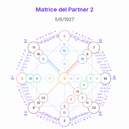
Matrice del Partner 2
5
/
6
/
1927
20
anni
11
7
5
19
22
5
17
6
21-22,5
13
18,5-19
9
6
22,5-23,5
17,5-18,5
10
20
16-17,5
23,5-24
21
anni
anni
9
10
30
15
25
26-27,5
13,5-14
12,5-13,5
27,5-28,5
anni
anni
11-12,5
28,5-29
18
11
7
12
20
22
8,5-9
31-32,5
16
8
9
15
7,5-8,5
32,5-33,5
7
5
5
19
6-7,5
33,5-34
16
generazione maschile
anni
8
generazione femminile
5
anni
35
10
18
17
3,5-4
36-37,5
21
9
2,5-3,5
37,5-38,5
8
10
1-2,5
38,5-39
0
40
5
6
19
16
11
17
12
18
7
8
anni
anni
5
78,5-79
41-42,5
7
5
77,5-78,5
6
42,5-43,5
18
16
76-77,5
43,5-44
11
4
anni
anni
75
45
13
5
20
7
73,5-74
46-47,5
14
7
7
72,5-73,5
47,5-48,5
21
10
11
9
71-72,5
48,5-49
11
9
4
8
22
12
70
50
68,5-69
51-52,5
67,5-68,5
52,5-53,5
anni
anni
66-67,5
53,5-54
9
anni
anni
6
65
55
19
63,5-64
56-57,5
11
3
18
62,5-63,5
57,5-58,5
11
3
61-62,5
58,5-59
7
7
17
14
10
17
13
60