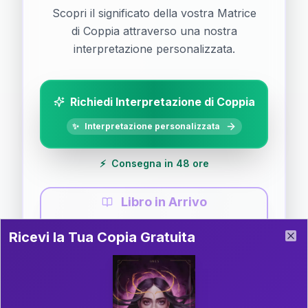
Scopri il significato della vostra Matrice
di Coppia attraverso una nostra
interpretazione personalizzata.
Richiedi Interpretazione di Coppia
✨
Interpretazione personalizzata
⚡
Consegna in 48 ore
Libro in Arrivo
Ricevi la Tua Copia Gratuita del Libro
📚
Guida completa di Coppia
Ricevi la Tua Copia Gratuita
Clo
Il libro è in fase di scrittura. Iscriviti alla newsletter
per ricevere aggiornamenti!