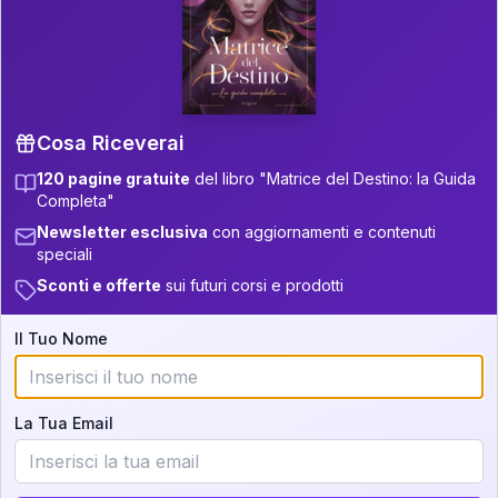
P.S. Interpretazione parziale
👇
gratuita
Scorri più in basso per vedere
un'interpretazione parziale gratuita della tua
Matrice! (o clicca qui!)
Cosa Riceverai
120 pagine gratuite
del libro "Matrice del Destino: la Guida
📚
Libro in Arrivo
Completa"
Iscriviti alla newsletter per ricevere
Newsletter esclusiva
con aggiornamenti e contenuti
aggiornamenti quando sarà disponibile.
speciali
Sconti e offerte
sui futuri corsi e prodotti
Il Tuo Nome
Cosa scoprirete nella vostra
interpretazione:
La Tua Email
💕
Come rafforzare la vostra unione