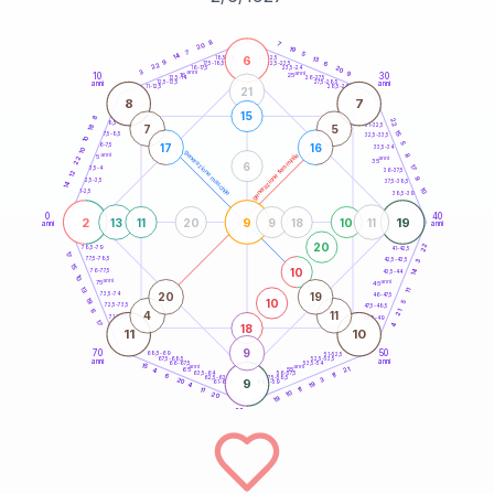
20
anni
8
7
20
19
7
5
14
6
21-22,5
13
18,5-19
9
6
22,5-23,5
17,5-18,5
22
20
16-17,5
23,5-24
3
anni
anni
9
10
30
15
25
26-27,5
13,5-14
12,5-13,5
27,5-28,5
anni
anni
11-12,5
28,5-29
21
8
7
15
8
22
8,5-9
31-32,5
18
7
5
15
7,5-8,5
32,5-33,5
10
5
17
16
6-7,5
33,5-34
10
generazione maschile
anni
8
generazione femminile
5
anni
22
35
6
17
3,5-4
36-37,5
12
9
2,5-3,5
37,5-38,5
14
10
1-2,5
38,5-39
0
40
2
9
19
13
11
20
9
18
10
11
anni
anni
20
22
78,5-79
41-42,5
17
77,5-78,5
42,5-43,5
3
15
10
14
76-77,5
43,5-44
10
anni
anni
75
45
13
11
20
19
73,5-74
46-47,5
10
19
5
72,5-73,5
47,5-48,5
6
21
4
11
71-72,5
48,5-49
17
18
4
11
10
9
70
50
68,5-69
51-52,5
67,5-68,5
52,5-53,5
anni
anni
66-67,5
53,5-54
15
anni
anni
21
65
55
4
63,5-64
56-57,5
11
6
62,5-63,5
57,5-58,5
3
20
9
61-62,5
19
58,5-59
4
11
11
10
20
19
60
anni