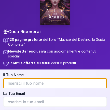
P.S. Interpretazione parziale
👇
gratuita
Scorri più in basso per vedere
un'interpretazione parziale gratuita della tua
Matrice! (o clicca qui!)
Cosa Riceverai
120 pagine gratuite
del libro "Matrice del Destino: la Guida
📚
Libro in Arrivo
Completa"
Iscriviti alla newsletter per ricevere
Newsletter esclusiva
con aggiornamenti e contenuti
aggiornamenti quando sarà disponibile.
speciali
Sconti e offerte
sui futuri corsi e prodotti
Il Tuo Nome
Cosa scoprirete nella vostra
interpretazione:
La Tua Email
💕
Come rafforzare la vostra unione