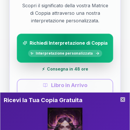
Scopri il significato della vostra Matrice
di Coppia attraverso una nostra
interpretazione personalizzata.
Richiedi Interpretazione di Coppia
✨
Interpretazione personalizzata
⚡
Consegna in 48 ore
Libro in Arrivo
Ricevi la Tua Copia Gratuita del Libro
📚
Guida completa di Coppia
Ricevi la Tua Copia Gratuita
Clo
Il libro è in fase di scrittura. Iscriviti alla newsletter
per ricevere aggiornamenti!