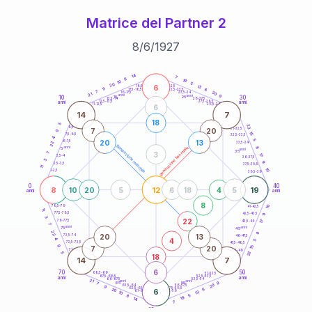
Matrice del Partner 2
8
/
6
/
1927
20
anni
14
7
8
19
10
5
20
6
21-22,5
13
18,5-19
9
6
22,5-23,5
17,5-18,5
7
20
16-17,5
23,5-24
21
anni
anni
9
10
30
15
25
26-27,5
13,5-14
12,5-13,5
27,5-28,5
anni
anni
11-12,5
28,5-29
6
14
7
18
5
22
8,5-9
31-32,5
7
20
9
15
7,5-8,5
32,5-33,5
4
5
20
13
6-7,5
22
33,5-34
generazione maschile
anni
8
generazione femminile
5
anni
35
3
7
17
3,5-4
36-37,5
3
9
2,5-3,5
37,5-38,5
11
10
1-2,5
38,5-39
0
40
8
12
19
10
20
5
6
18
4
5
anni
anni
8
10
78,5-79
41-42,5
11
77,5-78,5
9
42,5-43,5
3
22
76-77,5
17
43,5-44
7
anni
anni
75
45
22
8
20
13
73,5-74
46-47,5
4
4
5
72,5-73,5
47,5-48,5
9
7
20
15
71-72,5
48,5-49
22
5
18
14
7
6
70
50
68,5-69
51-52,5
67,5-68,5
52,5-53,5
anni
anni
66-67,5
53,5-54
21
anni
anni
9
65
55
7
20
63,5-64
56-57,5
9
62,5-63,5
57,5-58,5
6
20
6
61-62,5
58,5-59
13
10
5
8
19
14
7
60