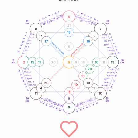
20
anni
8
7
20
19
7
5
14
6
21-22,5
13
18,5-19
9
6
22,5-23,5
17,5-18,5
22
20
16-17,5
23,5-24
3
anni
anni
9
10
30
15
25
26-27,5
13,5-14
12,5-13,5
27,5-28,5
anni
anni
11-12,5
28,5-29
21
8
7
15
8
22
8,5-9
31-32,5
18
7
5
15
7,5-8,5
32,5-33,5
10
5
17
16
6-7,5
33,5-34
10
generazione maschile
anni
8
generazione femminile
5
anni
22
35
6
17
3,5-4
36-37,5
12
9
2,5-3,5
37,5-38,5
14
10
1-2,5
38,5-39
0
40
2
9
19
13
11
20
9
18
10
11
anni
anni
20
22
78,5-79
41-42,5
17
77,5-78,5
42,5-43,5
3
15
10
14
76-77,5
43,5-44
10
anni
anni
75
45
13
11
20
19
73,5-74
46-47,5
10
19
5
72,5-73,5
47,5-48,5
6
21
4
11
71-72,5
48,5-49
17
18
4
11
10
9
70
50
68,5-69
51-52,5
67,5-68,5
52,5-53,5
anni
anni
66-67,5
53,5-54
15
anni
anni
21
65
55
4
63,5-64
56-57,5
11
6
62,5-63,5
57,5-58,5
3
20
9
61-62,5
19
58,5-59
4
11
11
10
20
19
60
anni