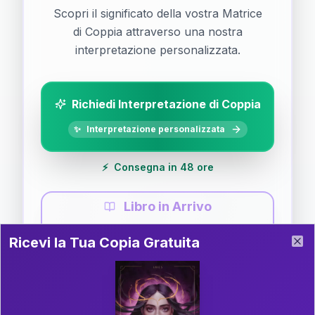
Scopri il significato della vostra Matrice
di Coppia attraverso una nostra
interpretazione personalizzata.
Richiedi Interpretazione di Coppia
✨
Interpretazione personalizzata
⚡
Consegna in 48 ore
Libro in Arrivo
Ricevi la Tua Copia Gratuita del Libro
📚
Guida completa di Coppia
Ricevi la Tua Copia Gratuita
Clo
Il libro è in fase di scrittura. Iscriviti alla newsletter
per ricevere aggiornamenti!