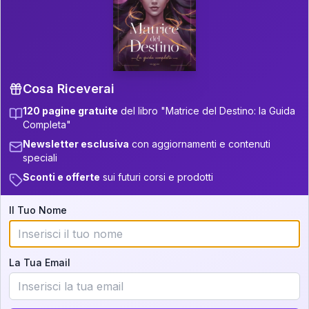
P.S. Interpretazione parziale
👇
gratuita
Scorri più in basso per vedere
un'interpretazione parziale gratuita della tua
Matrice! (o clicca qui!)
Cosa Riceverai
120 pagine gratuite
del libro "Matrice del Destino: la Guida
📚
Libro in Arrivo
Completa"
Iscriviti alla newsletter per ricevere
Newsletter esclusiva
con aggiornamenti e contenuti
aggiornamenti quando sarà disponibile.
speciali
Sconti e offerte
sui futuri corsi e prodotti
Il Tuo Nome
Cosa scoprirete nella vostra
interpretazione:
La Tua Email
💕
Come rafforzare la vostra unione