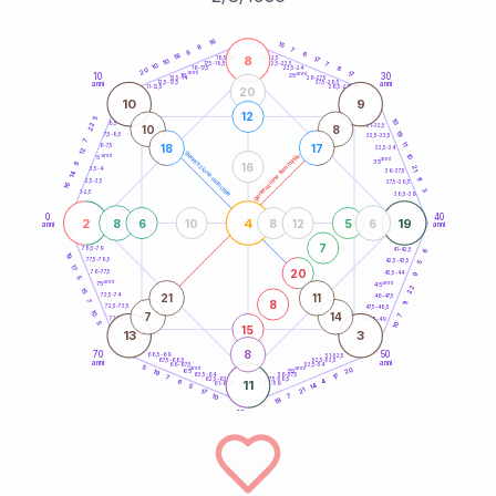
20
anni
16
15
8
7
8
6
18
8
21-22,5
17
18,5-19
10
7
22,5-23,5
17,5-18,5
10
8
16-17,5
23,5-24
20
anni
anni
17
10
30
15
25
26-27,5
13,5-14
12,5-13,5
27,5-28,5
anni
anni
11-12,5
28,5-29
20
10
9
12
5
10
8,5-9
22
31-32,5
10
8
19
7,5-8,5
32,5-33,5
7
11
18
17
6-7,5
33,5-34
12
generazione maschile
anni
10
generazione femminile
5
anni
35
8
16
21
3,5-4
36-37,5
14
11
2,5-3,5
37,5-38,5
16
3
1-2,5
38,5-39
0
40
2
4
19
8
6
10
8
12
5
6
anni
anni
7
6
78,5-79
41-42,5
19
77,5-78,5
42,5-43,5
5
17
20
76-77,5
9
43,5-44
5
anni
anni
75
45
22
15
21
11
73,5-74
46-47,5
8
7
11
72,5-73,5
47,5-48,5
10
7
14
7
71-72,5
48,5-49
5
10
15
13
3
8
70
50
68,5-69
51-52,5
67,5-68,5
52,5-53,5
anni
anni
66-67,5
53,5-54
5
anni
anni
20
65
55
19
17
63,5-64
56-57,5
7
62,5-63,5
57,5-58,5
4
6
11
61-62,5
58,5-59
14
5
21
17
10
7
18
60
anni