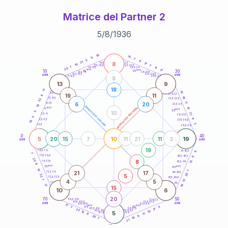
Matrice del Partner 2
5
/
8
/
1936
20
anni
19
15
11
7
5
6
21
8
21-22,5
17
18,5-19
10
7
22,5-23,5
17,5-18,5
7
8
16-17,5
23,5-24
20
anni
anni
17
10
30
15
25
26-27,5
13,5-14
12,5-13,5
27,5-28,5
anni
anni
11-12,5
28,5-29
8
13
9
18
17
10
8,5-9
31-32,5
19
11
4
19
7,5-8,5
22
32,5-33,5
11
6
20
6-7,5
33,5-34
18
generazione maschile
anni
10
generazione femminile
5
anni
35
10
5
21
3,5-4
36-37,5
5
11
2,5-3,5
37,5-38,5
10
3
1-2,5
38,5-39
0
40
5
10
19
20
15
7
11
21
11
3
anni
anni
19
9
78,5-79
41-42,5
7
77,5-78,5
8
42,5-43,5
20
8
76-77,5
15
43,5-44
8
anni
anni
75
45
15
7
21
17
73,5-74
46-47,5
20
5
22
72,5-73,5
47,5-48,5
7
13
4
5
71-72,5
48,5-49
19
17
15
10
6
20
70
50
68,5-69
51-52,5
67,5-68,5
52,5-53,5
anni
anni
66-67,5
53,5-54
17
anni
anni
65
55
5
7
17
63,5-64
56-57,5
22
62,5-63,5
57,5-58,5
10
15
5
61-62,5
58,5-59
11
8
9
20
16
7
21
60