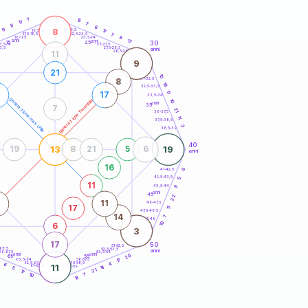
20
anni
7
15
17
7
8
6
8
9
21-22,5
17
18,5-19
22,5-23,5
7
17,5-18,5
8
16-17,5
23,5-24
anni
17
anni
30
15
25
26-27,5
3,5-14
3,5
27,5-28,5
anni
28,5-29
11
9
21
10
31-32,5
8
19
32,5-33,5
11
17
33,5-34
generazione maschile
generazione femminile
10
anni
35
7
21
36-37,5
11
37,5-38,5
3
38,5-39
40
13
19
19
8
21
5
6
anni
16
41-42,5
6
42,5-43,5
5
11
43,5-44
9
anni
45
22
11
46-47,5
17
11
47,5-48,5
14
7
48,5-49
10
6
3
17
50
51-52,5
-68,5
52,5-53,5
anni
66-67,5
53,5-54
anni
anni
20
65
55
63,5-64
56-57,5
17
6
62,5-63,5
57,5-58,5
4
6
11
61-62,5
58,5-59
14
5
21
17
10
7
18
60
anni