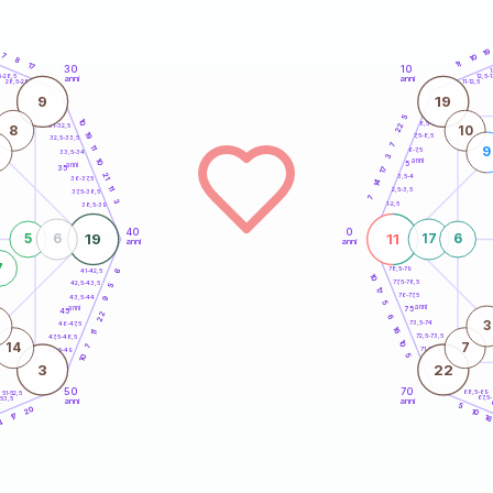
19
7
10
8
11
17
30
10
5
1
5-28,5
12,5-1
anni
anni
28,5-29
11-12,5
9
19
5
10
8,5-9
22
31-32,5
8
10
19
7,5-8,5
32,5-33,5
7
11
9
6-7,5
33,5-34
3
10
anni
5
anni
35
17
21
3,5-4
36-37,5
14
11
2,5-3,5
37,5-38,5
7
3
1-2,5
38,5-39
40
0
19
11
5
6
17
6
anni
anni
7
78,5-79
41-42,5
6
10
77,5-78,5
42,5-43,5
5
17
76-77,5
43,5-44
9
5
anni
anni
75
45
22
6
3
73,5-74
46-47,5
16
11
72,5-73,5
47,5-48,5
10
14
7
7
71-72,5
48,5-49
5
10
3
22
50
70
68,5-69
51-52,5
67,5
-53,5
anni
anni
4
5
20
10
17
1
4