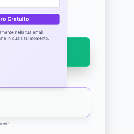
ostra interpretazione
bro Gratuito
tamente nella tua email.
ione in qualsiasi momento.
menti!