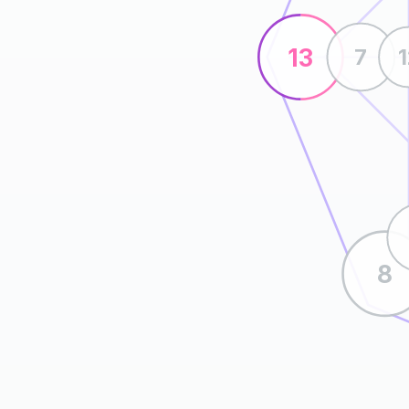
13
7
8