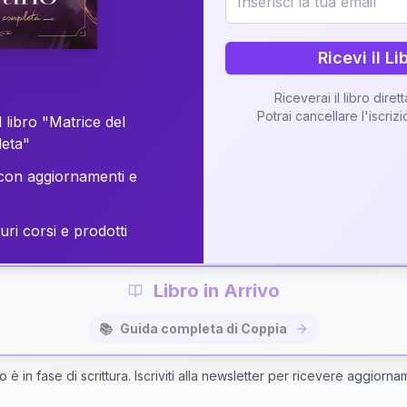
o della vostra Matrice di Coppia attraverso una n
personalizzata.
Ricevi il Li
Riceverai il libro diret
Potrai cancellare l'iscriz
 libro "Matrice del
Richiedi Interpretazione di Coppia
leta"
on aggiornamenti e
✨
Interpretazione personalizzata
⚡
Consegna in 48 ore
uri corsi e prodotti
Libro in Arrivo
📚
Guida completa di Coppia
bro è in fase di scrittura. Iscriviti alla newsletter per ricevere aggiorna