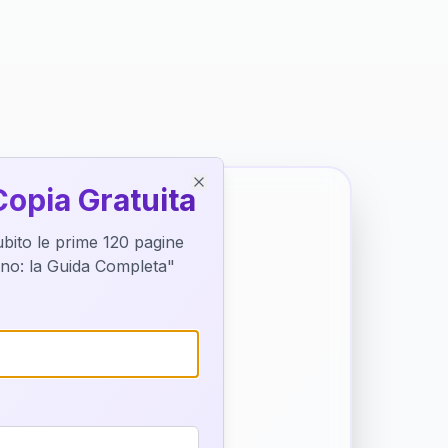
Copia Gratuita
Close
subito le prime 120 pagine
tino: la Guida Completa"
o destino
trice di