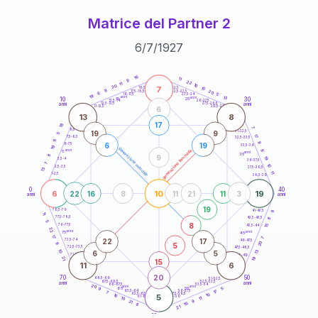
Matrice del Partner 2
6
/
7
/
1927
20
anni
16
11
9
22
11
10
20
7
21-22,5
15
18,5-19
8
20
22,5-23,5
17,5-18,5
6
5
16-17,5
23,5-24
19
anni
anni
13
10
30
15
25
26-27,5
13,5-14
12,5-13,5
27,5-28,5
anni
anni
11-12,5
28,5-29
6
13
8
17
18
7
8,5-9
31-32,5
19
9
5
17
7,5-8,5
32,5-33,5
6
8
6
19
6-7,5
33,5-34
19
generazione maschile
anni
9
generazione femminile
5
anni
35
8
9
19
3,5-4
36-37,5
7
10
2,5-3,5
37,5-38,5
13
11
1-2,5
38,5-39
0
40
6
10
19
22
16
8
11
21
11
3
anni
anni
19
9
78,5-79
41-42,5
11
77,5-78,5
8
42,5-43,5
5
8
76-77,5
15
43,5-44
22
anni
anni
75
45
17
7
22
17
73,5-74
46-47,5
20
5
9
72,5-73,5
47,5-48,5
10
13
6
5
71-72,5
48,5-49
19
21
15
11
6
20
70
50
68,5-69
51-52,5
67,5-68,5
52,5-53,5
anni
anni
66-67,5
53,5-54
20
anni
anni
65
55
5
9
17
63,5-64
56-57,5
7
62,5-63,5
57,5-58,5
10
16
5
61-62,5
58,5-59
11
10
9
21
16
8
21
60