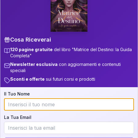
P.S. Interpretazione parziale
👇
gratuita
Scorri più in basso per vedere
un'interpretazione parziale gratuita della tua
Matrice! (o clicca qui!)
Cosa Riceverai
120 pagine gratuite
del libro "Matrice del Destino: la Guida
📚
Libro in Arrivo
Completa"
Iscriviti alla newsletter per ricevere
Newsletter esclusiva
con aggiornamenti e contenuti
aggiornamenti quando sarà disponibile.
speciali
Sconti e offerte
sui futuri corsi e prodotti
Il Tuo Nome
Cosa scoprirete nella vostra
interpretazione:
La Tua Email
💕
Come rafforzare la vostra unione