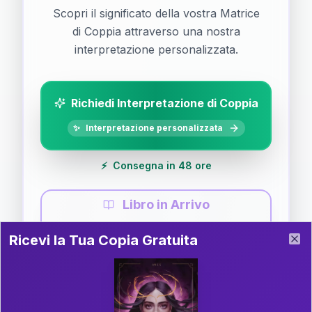
Scopri il significato della vostra Matrice
di Coppia attraverso una nostra
interpretazione personalizzata.
Richiedi Interpretazione di Coppia
✨
Interpretazione personalizzata
⚡
Consegna in 48 ore
Libro in Arrivo
Ricevi la Tua Copia Gratuita del Libro
📚
Guida completa di Coppia
Ricevi la Tua Copia Gratuita
Clo
Il libro è in fase di scrittura. Iscriviti alla newsletter
per ricevere aggiornamenti!