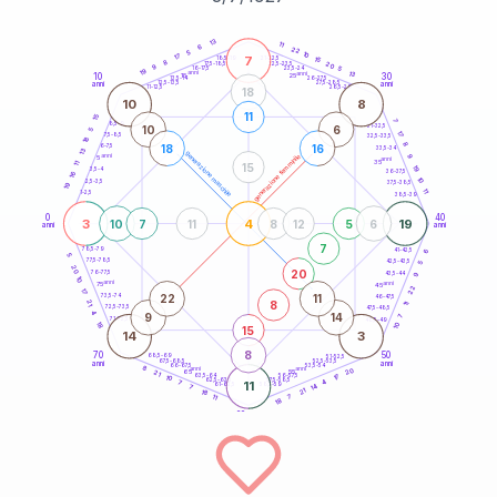
20
anni
13
11
6
22
5
10
17
7
21-22,5
15
18,5-19
8
20
22,5-23,5
17,5-18,5
9
5
16-17,5
23,5-24
19
anni
anni
13
10
30
15
25
26-27,5
13,5-14
12,5-13,5
27,5-28,5
anni
anni
11-12,5
28,5-29
18
10
8
11
15
7
8,5-9
31-32,5
10
6
5
17
7,5-8,5
32,5-33,5
18
8
18
16
6-7,5
33,5-34
13
generazione maschile
anni
9
generazione femminile
5
anni
35
11
15
19
3,5-4
36-37,5
16
10
2,5-3,5
37,5-38,5
19
11
1-2,5
38,5-39
0
40
3
4
19
10
7
11
8
12
5
6
anni
anni
7
6
78,5-79
41-42,5
5
77,5-78,5
42,5-43,5
5
20
20
76-77,5
9
43,5-44
10
anni
anni
75
45
22
17
22
11
73,5-74
46-47,5
8
21
11
72,5-73,5
47,5-48,5
4
9
14
7
71-72,5
48,5-49
18
10
15
14
3
8
70
50
68,5-69
51-52,5
67,5-68,5
52,5-53,5
anni
anni
66-67,5
53,5-54
8
anni
anni
20
65
55
21
17
63,5-64
56-57,5
10
62,5-63,5
57,5-58,5
4
7
11
61-62,5
58,5-59
14
7
21
18
11
7
18
60
anni