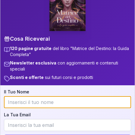
P.S. Interpretazione parziale
👇
gratuita
Scorri più in basso per vedere
un'interpretazione parziale gratuita della tua
Matrice! (o clicca qui!)
Cosa Riceverai
120 pagine gratuite
del libro "Matrice del Destino: la Guida
📚
Libro in Arrivo
Completa"
Iscriviti alla newsletter per ricevere
Newsletter esclusiva
con aggiornamenti e contenuti
aggiornamenti quando sarà disponibile.
speciali
Sconti e offerte
sui futuri corsi e prodotti
Il Tuo Nome
Cosa scoprirete nella vostra
interpretazione:
La Tua Email
💕
Come rafforzare la vostra unione