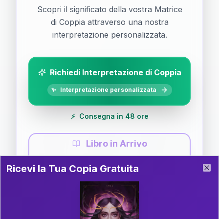
Scopri il significato della vostra Matrice
di Coppia attraverso una nostra
interpretazione personalizzata.
Richiedi Interpretazione di Coppia
✨
Interpretazione personalizzata
⚡
Consegna in 48 ore
Libro in Arrivo
Ricevi la Tua Copia Gratuita del Libro
📚
Guida completa di Coppia
Ricevi la Tua Copia Gratuita
Clo
Il libro è in fase di scrittura. Iscriviti alla newsletter
per ricevere aggiornamenti!