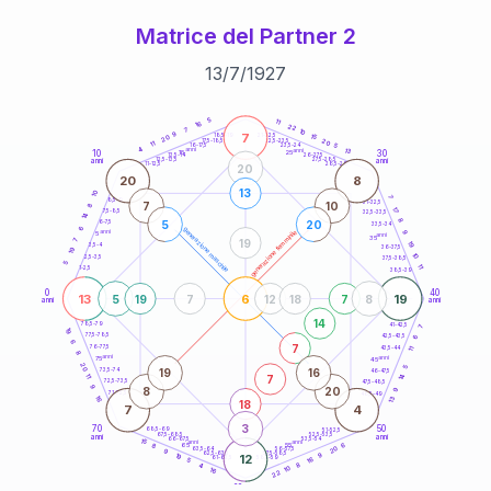
Matrice del Partner 2
13
/
7
/
1927
20
anni
5
11
16
22
7
10
9
7
21-22,5
15
18,5-19
20
20
22,5-23,5
17,5-18,5
11
5
16-17,5
23,5-24
4
anni
anni
13
10
30
15
25
26-27,5
13,5-14
12,5-13,5
27,5-28,5
anni
anni
11-12,5
28,5-29
20
20
8
13
10
7
8,5-9
31-32,5
7
10
8
17
7,5-8,5
32,5-33,5
14
8
5
20
6-7,5
33,5-34
6
generazione maschile
anni
9
generazione femminile
5
anni
35
19
7
19
3,5-4
36-37,5
19
10
2,5-3,5
37,5-38,5
5
11
1-2,5
38,5-39
0
40
13
6
19
5
19
7
12
18
7
8
anni
anni
14
78,5-79
41-42,5
7
19
77,5-78,5
6
42,5-43,5
6
7
76-77,5
43,5-44
11
8
anni
anni
75
45
20
5
19
16
73,5-74
46-47,5
14
7
11
72,5-73,5
47,5-48,5
9
8
20
9
71-72,5
48,5-49
16
13
18
7
4
3
70
50
68,5-69
51-52,5
67,5-68,5
52,5-53,5
anni
anni
66-67,5
53,5-54
15
anni
anni
6
65
55
8
20
63,5-64
56-57,5
9
62,5-63,5
57,5-58,5
9
19
12
61-62,5
16
58,5-59
5
8
4
10
16
22
60