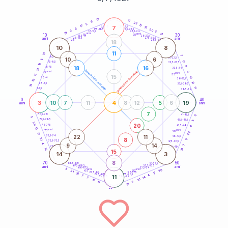
20
anni
13
11
6
22
5
10
17
7
21-22,5
15
18,5-19
8
20
22,5-23,5
17,5-18,5
9
5
16-17,5
23,5-24
19
anni
anni
13
10
30
15
25
26-27,5
13,5-14
12,5-13,5
27,5-28,5
anni
anni
11-12,5
28,5-29
18
10
8
11
15
7
8,5-9
31-32,5
10
6
5
17
7,5-8,5
32,5-33,5
18
8
18
16
6-7,5
33,5-34
13
generazione maschile
anni
9
generazione femminile
5
anni
35
11
15
19
3,5-4
36-37,5
16
10
2,5-3,5
37,5-38,5
19
11
1-2,5
38,5-39
0
40
3
4
19
10
7
11
8
12
5
6
anni
anni
7
6
78,5-79
41-42,5
5
77,5-78,5
42,5-43,5
5
20
20
76-77,5
9
43,5-44
10
anni
anni
75
45
22
17
22
11
73,5-74
46-47,5
8
21
11
72,5-73,5
47,5-48,5
4
9
14
7
71-72,5
48,5-49
18
10
15
14
3
8
70
50
68,5-69
51-52,5
67,5-68,5
52,5-53,5
anni
anni
66-67,5
53,5-54
8
anni
anni
20
65
55
21
17
63,5-64
56-57,5
10
62,5-63,5
57,5-58,5
4
7
11
61-62,5
58,5-59
14
7
21
18
11
7
18
60
anni