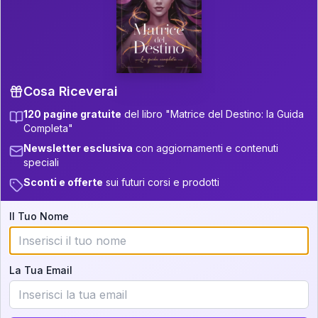
P.S. Interpretazione parziale
👇
gratuita
Scorri più in basso per vedere
un'interpretazione parziale gratuita della tua
Matrice! (o clicca qui!)
Cosa Riceverai
120 pagine gratuite
del libro "Matrice del Destino: la Guida
📚
Libro in Arrivo
Completa"
Iscriviti alla newsletter per ricevere
Newsletter esclusiva
con aggiornamenti e contenuti
aggiornamenti quando sarà disponibile.
speciali
Sconti e offerte
sui futuri corsi e prodotti
Il Tuo Nome
Cosa scoprirete nella vostra
interpretazione:
La Tua Email
💕
Come rafforzare la vostra unione