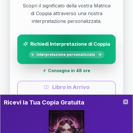
Scopri il significato della vostra Matrice
di Coppia attraverso una nostra
interpretazione personalizzata.
Richiedi Interpretazione di Coppia
✨
Interpretazione personalizzata
⚡
Consegna in 48 ore
Libro in Arrivo
Ricevi la Tua Copia Gratuita del Libro
📚
Guida completa di Coppia
Ricevi la Tua Copia Gratuita
Clo
Il libro è in fase di scrittura. Iscriviti alla newsletter
per ricevere aggiornamenti!