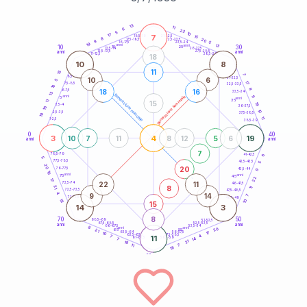
20
anni
13
11
6
22
5
10
17
7
21-22,5
15
18,5-19
8
20
22,5-23,5
17,5-18,5
9
5
16-17,5
23,5-24
19
anni
anni
13
10
30
15
25
26-27,5
13,5-14
12,5-13,5
27,5-28,5
anni
anni
11-12,5
28,5-29
18
10
8
11
15
7
8,5-9
31-32,5
10
6
5
17
7,5-8,5
32,5-33,5
18
8
18
16
6-7,5
33,5-34
13
generazione maschile
anni
9
generazione femminile
5
anni
35
11
15
19
3,5-4
36-37,5
16
10
2,5-3,5
37,5-38,5
19
11
1-2,5
38,5-39
0
40
3
4
19
10
7
11
8
12
5
6
anni
anni
7
6
78,5-79
41-42,5
5
77,5-78,5
42,5-43,5
5
20
20
76-77,5
9
43,5-44
10
anni
anni
75
45
22
17
22
11
73,5-74
46-47,5
8
21
11
72,5-73,5
47,5-48,5
4
9
14
7
71-72,5
48,5-49
18
10
15
14
3
8
70
50
68,5-69
51-52,5
67,5-68,5
52,5-53,5
anni
anni
66-67,5
53,5-54
8
anni
anni
20
65
55
21
17
63,5-64
56-57,5
10
62,5-63,5
57,5-58,5
4
7
11
61-62,5
58,5-59
14
7
21
18
11
7
18
60
anni