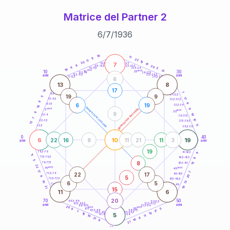
Matrice del Partner 2
6
/
7
/
1936
20
anni
16
11
9
22
11
10
20
7
21-22,5
15
18,5-19
8
20
22,5-23,5
17,5-18,5
6
5
16-17,5
23,5-24
19
anni
anni
13
10
30
15
25
26-27,5
13,5-14
12,5-13,5
27,5-28,5
anni
anni
11-12,5
28,5-29
6
13
8
17
18
7
8,5-9
31-32,5
19
9
5
17
7,5-8,5
32,5-33,5
6
8
6
19
6-7,5
33,5-34
19
generazione maschile
anni
9
generazione femminile
5
anni
35
8
9
19
3,5-4
36-37,5
7
10
2,5-3,5
37,5-38,5
13
11
1-2,5
38,5-39
0
40
6
10
19
22
16
8
11
21
11
3
anni
anni
19
9
78,5-79
41-42,5
11
77,5-78,5
8
42,5-43,5
5
8
76-77,5
15
43,5-44
22
anni
anni
75
45
17
7
22
17
73,5-74
46-47,5
20
5
9
72,5-73,5
47,5-48,5
10
13
6
5
71-72,5
48,5-49
19
21
15
11
6
20
70
50
68,5-69
51-52,5
67,5-68,5
52,5-53,5
anni
anni
66-67,5
53,5-54
20
anni
anni
65
55
5
9
17
63,5-64
56-57,5
7
62,5-63,5
57,5-58,5
10
16
5
61-62,5
58,5-59
11
10
9
21
16
8
21
60