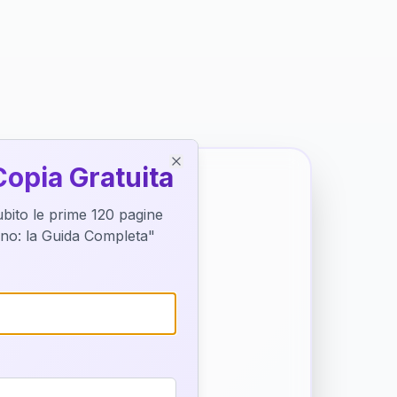
Copia Gratuita
Close
subito le prime 120 pagine
tino: la Guida Completa"
o destino
trice di