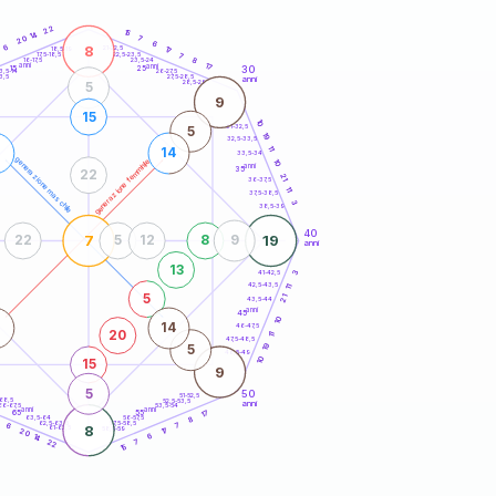
20
anni
22
15
14
7
20
6
8
6
21-22,5
17
18,5-19
22,5-23,5
7
17,5-18,5
8
16-17,5
23,5-24
anni
17
anni
30
15
25
26-27,5
3,5-14
3,5
27,5-28,5
anni
28,5-29
5
9
15
10
31-32,5
5
19
32,5-33,5
11
1
14
33,5-34
generazione maschile
generazione femminile
10
anni
35
22
21
36-37,5
11
37,5-38,5
3
38,5-39
40
7
19
22
5
12
8
9
anni
13
3
41-42,5
42,5-43,5
11
5
21
43,5-44
anni
45
10
1
14
46-47,5
20
11
47,5-48,5
19
5
48,5-49
10
15
9
5
50
51-52,5
-68,5
52,5-53,5
anni
66-67,5
53,5-54
anni
anni
17
65
55
63,5-64
56-57,5
8
0
62,5-63,5
57,5-58,5
6
7
8
61-62,5
58,5-59
17
20
14
6
22
7
15
60
anni