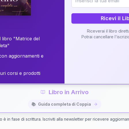
o della vostra Matrice di Coppia attraverso una n
personalizzata.
Ricevi il Li
Riceverai il libro diret
Potrai cancellare l'iscriz
 libro "Matrice del
Richiedi Interpretazione di Coppia
leta"
on aggiornamenti e
✨
Interpretazione personalizzata
⚡
Consegna in 48 ore
uri corsi e prodotti
Libro in Arrivo
📚
Guida completa di Coppia
bro è in fase di scrittura. Iscriviti alla newsletter per ricevere aggiorna