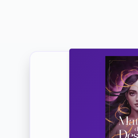
Ricevi la Tua Copia Gratuit
Unisciti
Vuoi co