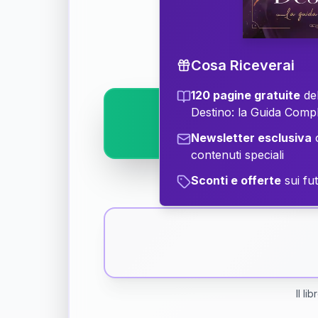
Scopri il significat
Cosa Riceverai
120 pagine gratuite
del
Destino: la Guida Comp
Newsletter esclusiva
c
contenuti speciali
Sconti e offerte
sui fut
Il li