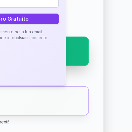
ostra interpretazione
bro Gratuito
tamente nella tua email.
ione in qualsiasi momento.
menti!