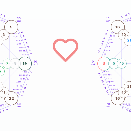
10
7
22
8
11
17
30
10
5
1
5-28,5
12,5-1
anni
anni
28,5-29
11-12,5
9
16
11
10
8,5-9
22
31-32,5
3
10
19
7,5-8,5
32,5-33,5
10
11
2
6-7,5
33,5-34
6
10
anni
5
anni
20
35
21
3,5-4
36-37,5
14
11
2,5-3,5
22
37,5-38,5
3
1-2,5
38,5-39
40
0
19
8
7
8
5
15
anni
anni
5
78,5-79
41-42,5
7
22
77,5-78,5
42,5-43,5
6
14
76-77,5
43,5-44
11
20
anni
anni
75
45
6
5
2
73,5-74
46-47,5
10
14
72,5-73,5
47,5-48,5
22
11
10
9
71-72,5
48,5-49
11
4
22
16
50
70
68,5-69
51-52,5
67,5
-53,5
anni
anni
4
11
6
22
1
11
18