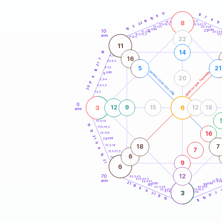
20
anni
17
15
9
7
10
6
19
8
21-22,5
17
18,5-19
22
22,5-23,5
17,5-18,5
3
16-17,5
23,5-24
14
anni
anni
10
15
25
26-27,
13,5-14
12,5-13,5
27,
anni
11-12,5
22
11
14
18
8,5-9
16
7
7,5-8,5
21
5
21
6-7,5
14
generazione maschile
generazione femminile
anni
5
4
20
3,5-4
17
2,5-3,5
20
1-2,5
0
3
6
12
9
15
12
18
anni
78,5-79
15
77,5-78,5
12
16
76-77,5
21
anni
75
9
18
7
73,5-74
7
6
72,5-73,5
15
6
71-72,5
21
9
6
12
70
68,5-69
67,5-68,5
52,5
anni
66-67,5
53,5-5
21
anni
anni
65
55
15
63,5-64
56-57,5
6
62,5-63,5
57,5-58,5
9
3
61-62,5
58,5-59
21
7
17
12
10
15
13
60
anni