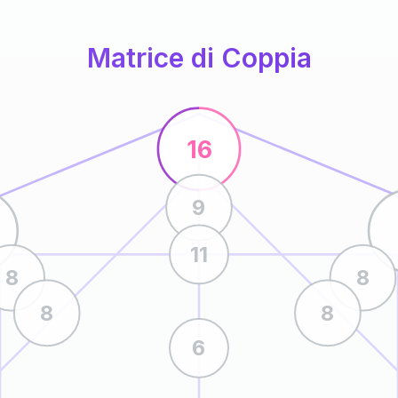
Matrice di Coppia
16
9
11
8
8
8
8
6