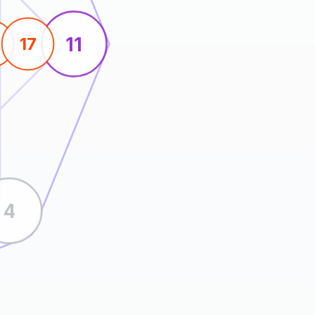
11
17
4