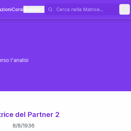
azioni
Corsi
Risorse
rso l'analisi
rice del Partner 2
8
/
8
/
1936