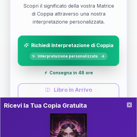
Scopri il significato della vostra Matrice
di Coppia attraverso una nostra
interpretazione personalizzata.
Richiedi Interpretazione di Coppia
✨
Interpretazione personalizzata
⚡
Consegna in 48 ore
Libro in Arrivo
Ricevi la Tua Copia Gratuita del Libro
📚
Guida completa di Coppia
Ricevi la Tua Copia Gratuita
Clo
Il libro è in fase di scrittura. Iscriviti alla newsletter
per ricevere aggiornamenti!