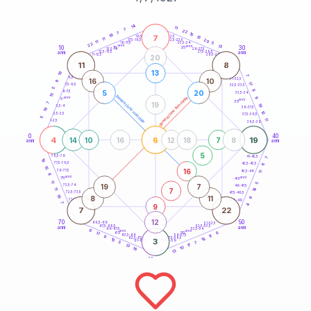
20
anni
14
11
7
22
7
10
18
7
21-22,5
15
18,5-19
11
20
22,5-23,5
17,5-18,5
11
5
16-17,5
23,5-24
22
anni
anni
13
10
30
15
25
26-27,5
13,5-14
12,5-13,5
27,5-28,5
anni
anni
11-12,5
28,5-29
20
11
8
13
19
7
8,5-9
31-32,5
16
10
8
17
7,5-8,5
32,5-33,5
5
8
5
20
6-7,5
33,5-34
15
generazione maschile
anni
9
generazione femminile
5
anni
35
19
7
19
3,5-4
36-37,5
19
10
2,5-3,5
37,5-38,5
5
11
1-2,5
38,5-39
0
40
4
6
19
14
10
16
12
18
7
8
anni
anni
5
78,5-79
41-42,5
7
19
77,5-78,5
6
42,5-43,5
15
16
76-77,5
43,5-44
11
8
anni
anni
75
45
11
5
19
7
73,5-74
46-47,5
14
7
11
72,5-73,5
47,5-48,5
18
8
11
9
71-72,5
48,5-49
7
9
4
7
22
12
70
50
68,5-69
51-52,5
67,5-68,5
52,5-53,5
anni
anni
66-67,5
53,5-54
6
anni
anni
6
65
55
17
63,5-64
56-57,5
11
9
18
62,5-63,5
57,5-58,5
10
3
61-62,5
58,5-59
5
7
17
13
10
16
13
60
anni