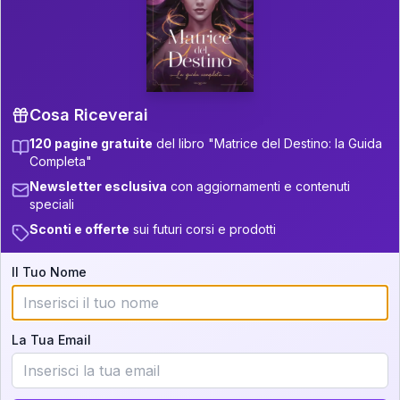
P.S. Interpretazione parziale
👇
gratuita
Scorri più in basso per vedere
un'interpretazione parziale gratuita della tua
Matrice! (o clicca qui!)
Cosa Riceverai
120 pagine gratuite
del libro "Matrice del Destino: la Guida
📚
Libro in Arrivo
Completa"
Iscriviti alla newsletter per ricevere
Newsletter esclusiva
con aggiornamenti e contenuti
aggiornamenti quando sarà disponibile.
speciali
Sconti e offerte
sui futuri corsi e prodotti
Il Tuo Nome
Cosa scoprirete nella vostra
interpretazione:
La Tua Email
💕
Come rafforzare la vostra unione