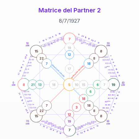
Matrice del Partner 2
8
/
7
/
1927
20
anni
18
11
11
22
6
10
22
7
21-22,5
15
18,5-19
5
20
22,5-23,5
17,5-18,5
10
5
16-17,5
23,5-24
7
anni
anni
13
10
30
15
25
26-27,5
13,5-14
12,5-13,5
27,5-28,5
anni
anni
11-12,5
28,5-29
19
15
8
12
8
7
8,5-9
31-32,5
20
22
8
17
7,5-8,5
32,5-33,5
7
8
7
18
6-7,5
33,5-34
5
generazione maschile
anni
9
generazione femminile
5
anni
18
35
17
19
3,5-4
36-37,5
13
10
2,5-3,5
37,5-38,5
21
11
1-2,5
38,5-39
0
40
8
5
19
21
13
18
10
15
6
7
anni
anni
6
78,5-79
11
41-42,5
21
77,5-78,5
10
42,5-43,5
13
18
19
76-77,5
43,5-44
18
anni
anni
75
45
5
9
7
18
73,5-74
46-47,5
3
7
8
72,5-73,5
47,5-48,5
20
22
8
17
71-72,5
48,5-49
8
12
7
15
8
19
70
50
68,5-69
51-52,5
67,5-68,5
52,5-53,5
anni
anni
66-67,5
53,5-54
7
anni
anni
13
65
55
10
63,5-64
56-57,5
5
5
20
62,5-63,5
57,5-58,5
22
7
61-62,5
58,5-59
15
6
10
11
22
18
11
60