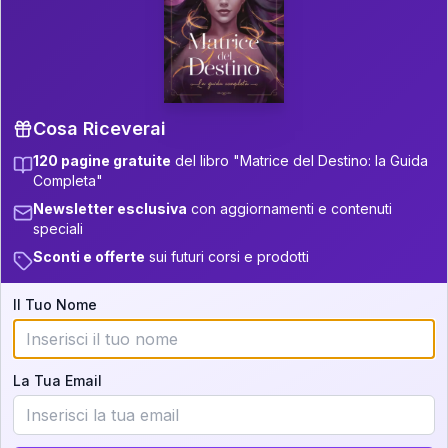
P.S. Interpretazione parziale
👇
gratuita
Scorri più in basso per vedere
un'interpretazione parziale gratuita della tua
Matrice! (o clicca qui!)
Cosa Riceverai
120 pagine gratuite
del libro "Matrice del Destino: la Guida
📚
Libro in Arrivo
Completa"
Iscriviti alla newsletter per ricevere
Newsletter esclusiva
con aggiornamenti e contenuti
aggiornamenti quando sarà disponibile.
speciali
Sconti e offerte
sui futuri corsi e prodotti
Il Tuo Nome
Cosa scoprirete nella vostra
interpretazione:
La Tua Email
💕
Come rafforzare la vostra unione