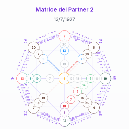
Matrice del Partner 2
13
/
7
/
1927
20
anni
5
11
16
22
7
10
9
7
21-22,5
15
18,5-19
20
20
22,5-23,5
17,5-18,5
11
5
16-17,5
23,5-24
4
anni
anni
13
10
30
15
25
26-27,5
13,5-14
12,5-13,5
27,5-28,5
anni
anni
11-12,5
28,5-29
20
20
8
13
10
7
8,5-9
31-32,5
7
10
8
17
7,5-8,5
32,5-33,5
14
8
5
20
6-7,5
33,5-34
6
generazione maschile
anni
9
generazione femminile
5
anni
35
19
7
19
3,5-4
36-37,5
19
10
2,5-3,5
37,5-38,5
5
11
1-2,5
38,5-39
0
40
13
6
19
5
19
7
12
18
7
8
anni
anni
14
78,5-79
41-42,5
7
19
77,5-78,5
6
42,5-43,5
6
7
76-77,5
43,5-44
11
8
anni
anni
75
45
20
5
19
16
73,5-74
46-47,5
14
7
11
72,5-73,5
47,5-48,5
9
8
20
9
71-72,5
48,5-49
16
13
18
7
4
3
70
50
68,5-69
51-52,5
67,5-68,5
52,5-53,5
anni
anni
66-67,5
53,5-54
15
anni
anni
6
65
55
8
20
63,5-64
56-57,5
9
62,5-63,5
57,5-58,5
9
19
12
61-62,5
16
58,5-59
5
8
4
10
16
22
60