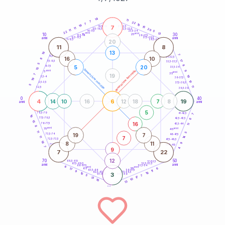
20
anni
14
11
7
22
7
10
18
7
21-22,5
15
18,5-19
11
20
22,5-23,5
17,5-18,5
11
5
16-17,5
23,5-24
22
anni
anni
13
10
30
15
25
26-27,5
13,5-14
12,5-13,5
27,5-28,5
anni
anni
11-12,5
28,5-29
20
11
8
13
19
7
8,5-9
31-32,5
16
10
8
17
7,5-8,5
32,5-33,5
5
8
5
20
6-7,5
33,5-34
15
generazione maschile
anni
9
generazione femminile
5
anni
35
19
7
19
3,5-4
36-37,5
19
10
2,5-3,5
37,5-38,5
5
11
1-2,5
38,5-39
0
40
4
6
19
14
10
16
12
18
7
8
anni
anni
5
78,5-79
41-42,5
7
19
77,5-78,5
6
42,5-43,5
15
16
76-77,5
43,5-44
11
8
anni
anni
75
45
11
5
19
7
73,5-74
46-47,5
14
7
11
72,5-73,5
47,5-48,5
18
8
11
9
71-72,5
48,5-49
7
9
4
7
22
12
70
50
68,5-69
51-52,5
67,5-68,5
52,5-53,5
anni
anni
66-67,5
53,5-54
6
anni
anni
6
65
55
17
63,5-64
56-57,5
11
9
18
62,5-63,5
57,5-58,5
10
3
61-62,5
58,5-59
5
7
17
13
10
16
13
60
anni