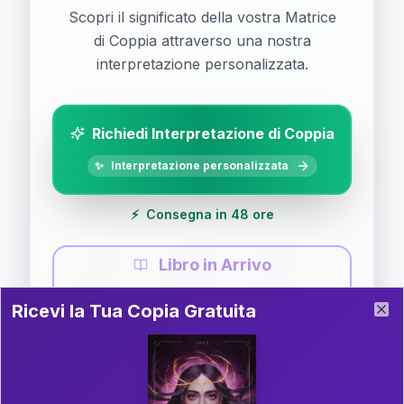
Scopri il significato della vostra Matrice
di Coppia attraverso una nostra
interpretazione personalizzata.
Richiedi Interpretazione di Coppia
✨
Interpretazione personalizzata
⚡
Consegna in 48 ore
Libro in Arrivo
Ricevi la Tua Copia Gratuita del Libro
📚
Guida completa di Coppia
Ricevi la Tua Copia Gratuita
Clo
Il libro è in fase di scrittura. Iscriviti alla newsletter
per ricevere aggiornamenti!