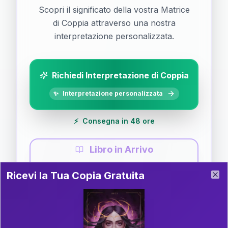
Scopri il significato della vostra Matrice
di Coppia attraverso una nostra
interpretazione personalizzata.
Richiedi Interpretazione di Coppia
✨
Interpretazione personalizzata
⚡
Consegna in 48 ore
Libro in Arrivo
Ricevi la Tua Copia Gratuita del Libro
📚
Guida completa di Coppia
Ricevi la Tua Copia Gratuita
Clo
Il libro è in fase di scrittura. Iscriviti alla newsletter
per ricevere aggiornamenti!