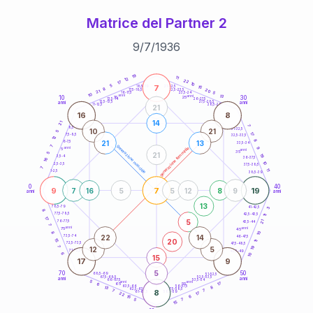
Matrice del Partner 2
9
/
7
/
1936
20
anni
19
11
12
22
17
10
7
5
21-22,5
15
18,5-19
8
20
22,5-23,5
17,5-18,5
21
5
16-17,5
23,5-24
10
anni
anni
13
10
30
15
25
26-27,5
13,5-14
12,5-13,5
27,5-28,5
anni
anni
11-12,5
28,5-29
21
16
8
14
21
7
8,5-9
31-32,5
10
21
5
17
7,5-8,5
32,5-33,5
12
8
21
13
6-7,5
33,5-34
7
generazione maschile
anni
9
generazione femminile
5
anni
35
21
5
19
3,5-4
36-37,5
16
10
2,5-3,5
37,5-38,5
7
11
1-2,5
38,5-39
0
40
9
7
19
7
16
5
5
12
8
9
anni
anni
13
78,5-79
3
41-42,5
8
77,5-78,5
42,5-43,5
11
17
5
21
76-77,5
43,5-44
7
anni
anni
75
45
8
10
22
14
73,5-74
46-47,5
20
15
11
72,5-73,5
47,5-48,5
19
7
12
5
71-72,5
48,5-49
6
10
15
17
9
5
70
50
68,5-69
51-52,5
67,5-68,5
52,5-53,5
anni
anni
66-67,5
53,5-54
5
anni
anni
17
65
55
6
8
63,5-64
56-57,5
13
62,5-63,5
57,5-58,5
7
8
7
61-62,5
58,5-59
17
22
6
15
5
7
15
60