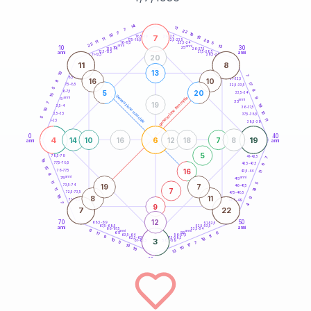
20
anni
14
11
7
22
7
10
18
7
21-22,5
15
18,5-19
11
20
22,5-23,5
17,5-18,5
11
5
16-17,5
23,5-24
22
anni
anni
13
10
30
15
25
26-27,5
13,5-14
12,5-13,5
27,5-28,5
anni
anni
11-12,5
28,5-29
20
11
8
13
19
7
8,5-9
31-32,5
16
10
8
17
7,5-8,5
32,5-33,5
5
8
5
20
6-7,5
33,5-34
15
generazione maschile
anni
9
generazione femminile
5
anni
35
19
7
19
3,5-4
36-37,5
19
10
2,5-3,5
37,5-38,5
5
11
1-2,5
38,5-39
0
40
4
6
19
14
10
16
12
18
7
8
anni
anni
5
78,5-79
41-42,5
7
19
77,5-78,5
6
42,5-43,5
15
16
76-77,5
43,5-44
11
8
anni
anni
75
45
11
5
19
7
73,5-74
46-47,5
14
7
11
72,5-73,5
47,5-48,5
18
8
11
9
71-72,5
48,5-49
7
9
4
7
22
12
70
50
68,5-69
51-52,5
67,5-68,5
52,5-53,5
anni
anni
66-67,5
53,5-54
6
anni
anni
6
65
55
17
63,5-64
56-57,5
11
9
18
62,5-63,5
57,5-58,5
10
3
61-62,5
58,5-59
5
7
17
13
10
16
13
60
anni