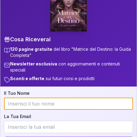
P.S. Interpretazione parziale
👇
gratuita
Scorri più in basso per vedere
un'interpretazione parziale gratuita della tua
Matrice! (o clicca qui!)
Cosa Riceverai
120 pagine gratuite
del libro "Matrice del Destino: la Guida
📚
Libro in Arrivo
Completa"
Iscriviti alla newsletter per ricevere
Newsletter esclusiva
con aggiornamenti e contenuti
aggiornamenti quando sarà disponibile.
speciali
Sconti e offerte
sui futuri corsi e prodotti
Il Tuo Nome
Cosa scoprirete nella vostra
interpretazione:
La Tua Email
💕
Come rafforzare la vostra unione