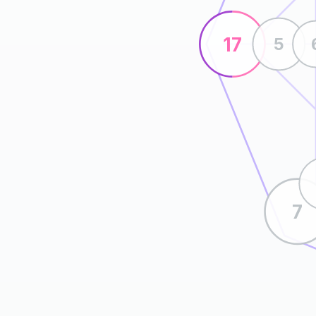
17
5
7