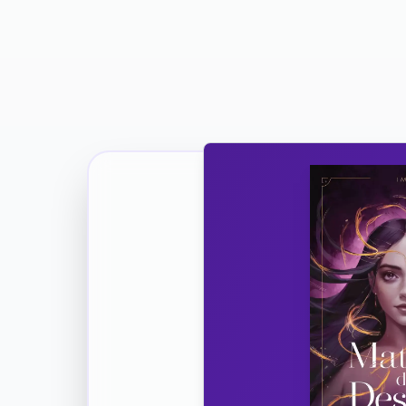
Ricevi la Tua Copia Gratuit
Unisciti
Vuoi co