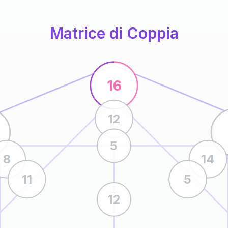
Matrice di Coppia
16
12
5
8
14
11
5
12