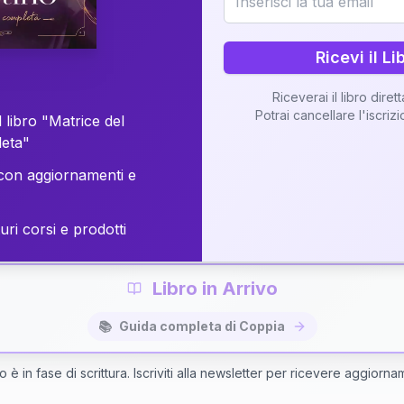
o della vostra Matrice di Coppia attraverso una n
personalizzata.
Ricevi il Li
Riceverai il libro diret
Potrai cancellare l'iscriz
 libro "Matrice del
Richiedi Interpretazione di Coppia
leta"
on aggiornamenti e
✨
Interpretazione personalizzata
⚡
Consegna in 48 ore
uri corsi e prodotti
Libro in Arrivo
📚
Guida completa di Coppia
bro è in fase di scrittura. Iscriviti alla newsletter per ricevere aggiorna