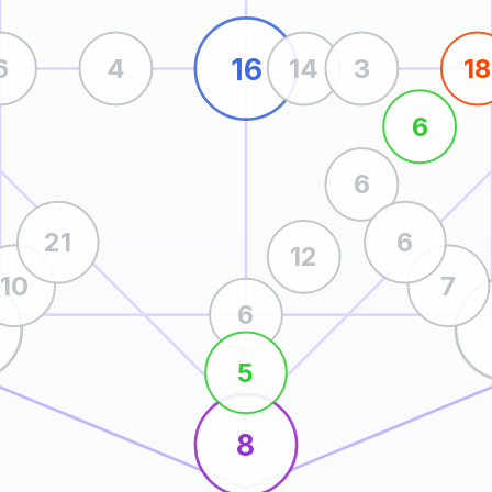
16
6
4
14
3
18
6
6
21
6
12
10
7
6
5
8