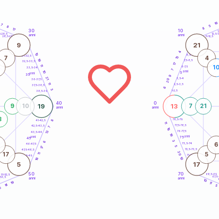
16
7
5
8
8
17
30
10
5
1
5-28,5
12,5-1
anni
anni
28,5-29
11-12,5
9
21
4
10
8,5-9
31-32,5
7
4
10
19
7,5-8,5
32,5-33,5
17
11
1
6-7,5
33,5-34
7
10
anni
5
anni
35
9
21
3,5-4
20
36-37,5
11
2,5-3,5
37,5-38,5
6
3
1-2,5
38,5-39
40
0
19
13
9
10
7
21
anni
anni
3
78,5-79
8
41-42,5
11
77,5-78,5
42,5-43,5
7
16
13
76-77,5
43,5-44
19
anni
anni
75
45
3
6
6
73,5-74
46-47,5
5
17
72,5-73,5
47,5-48,5
20
17
5
11
71-72,5
48,5-49
10
16
5
17
50
70
68,5-69
51-52,5
67,5
-53,5
anni
anni
4
10
19
11
14
5
5