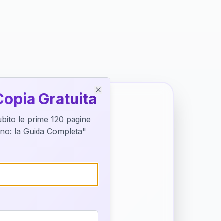
Copia Gratuita
Close
subito le prime 120 pagine
tino: la Guida Completa"
o destino
trice di