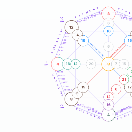
20
anni
18
15
10
7
3
6
20
8
21-22,5
17
18,5-19
7
22,5-23,5
17,5-18,5
5
16-17,5
23,5-24
17
anni
anni
10
15
25
26-27,
13,5-14
12,5-13,5
27,
anni
11-12,5
6
12
22
16
8,5-9
4
10
7,5-8,5
8
19
16
6-7,5
16
generazione maschile
generazione femminile
anni
5
6
9
3,5-4
20
2,5-3,5
6
1-2,5
0
4
8
16
12
20
7
15
anni
78,5-79
20
77,5-78,5
16
21
76-77,5
10
anni
75
12
15
12
73,5-74
6
5
72,5-73,5
20
5
71-72,5
10
12
8
16
70
68,5-69
67,5-68,5
52,5
anni
66-67,5
53,5-5
10
anni
anni
65
55
20
63,5-64
56-57,5
5
62,5-63,5
57,5-58,5
12
4
61-62,5
58,5-59
10
9
22
16
13
20
17
60
anni