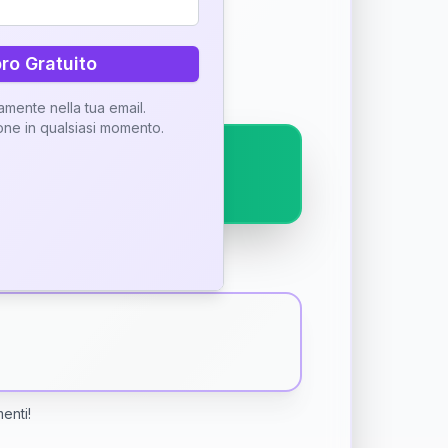
ostra interpretazione
bro Gratuito
tamente nella tua email.
ione in qualsiasi momento.
menti!