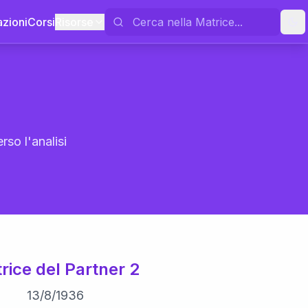
azioni
Corsi
Risorse
rso l'analisi
rice del Partner 2
13
/
8
/
1936