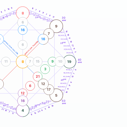
20
anni
9
15
19
7
3
6
8
11
21-22,5
17
18,5-19
22,5-23,5
7
17,5-18,5
8
16-17,5
23,5-24
anni
17
anni
30
15
25
26-27,5
3,5-14
3,5
27,5-28,5
anni
28,5-29
6
9
16
10
31-32,5
7
19
32,5-33,5
11
0
16
33,5-34
generazione maschile
generazione femminile
10
anni
35
6
21
36-37,5
11
37,5-38,5
3
38,5-39
40
8
19
11
7
15
9
10
anni
3
8
41-42,5
42,5-43,5
7
21
13
43,5-44
anni
45
6
12
46-47,5
6
17
47,5-48,5
17
11
48,5-49
16
12
5
16
50
51-52,5
-68,5
52,5-53,5
anni
66-67,5
53,5-54
anni
anni
19
65
55
14
63,5-64
56-57,5
62,5-63,5
57,5-58,5
21
5
4
61-62,5
58,5-59
10
9
22
7
13
11
17
60
anni