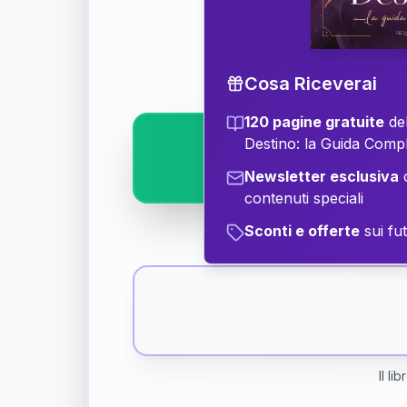
Scopri il significat
Cosa Riceverai
120 pagine gratuite
del
Destino: la Guida Comp
Newsletter esclusiva
c
contenuti speciali
Sconti e offerte
sui fut
Il li