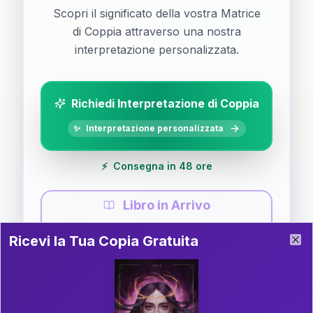
Scopri il significato della vostra Matrice
di Coppia attraverso una nostra
interpretazione personalizzata.
Richiedi Interpretazione di Coppia
✨
Interpretazione personalizzata
⚡
Consegna in 48 ore
Libro in Arrivo
Ricevi la Tua Copia Gratuita del Libro
📚
Guida completa di Coppia
Ricevi la Tua Copia Gratuita
Clo
Il libro è in fase di scrittura. Iscriviti alla newsletter
per ricevere aggiornamenti!