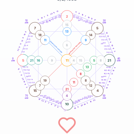
20
anni
13
11
11
9
20
16
9
2
21-22,5
7
18,5-19
7
19
22,5-23,5
17,5-18,5
16
12
16-17,5
23,5-24
5
anni
anni
17
10
30
15
25
26-27,5
13,5-14
12,5-13,5
27,5-28,5
anni
anni
11-12,5
28,5-29
15
7
5
13
8
18
8,5-9
31-32,5
19
18
14
13
7,5-8,5
32,5-33,5
4
21
11
9
6-7,5
33,5-34
12
generazione maschile
anni
8
generazione femminile
5
anni
35
11
6
19
3,5-4
36-37,5
17
11
2,5-3,5
22
37,5-38,5
5
1-2,5
38,5-39
0
40
5
11
21
21
16
9
4
15
5
8
anni
anni
13
78,5-79
4
41-42,5
12
77,5-78,5
10
42,5-43,5
7
8
76-77,5
17
43,5-44
9
anni
anni
75
45
20
7
19
8
73,5-74
46-47,5
18
11
10
72,5-73,5
47,5-48,5
8
7
12
11
71-72,5
48,5-49
5
15
21
15
4
4
70
50
68,5-69
51-52,5
67,5-68,5
52,5-53,5
anni
anni
66-67,5
53,5-54
10
anni
anni
22
65
55
22
18
63,5-64
56-57,5
11
62,5-63,5
57,5-58,5
7
10
5
61-62,5
58,5-59
14
6
20
17
6
9
16
60
anni