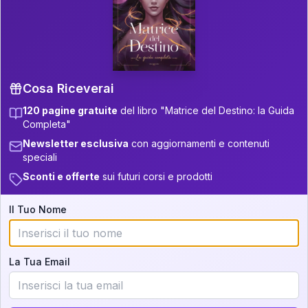
P.S. Interpretazione parziale
👇
gratuita
Scorri più in basso per vedere
un'interpretazione parziale gratuita della tua
Matrice! (o clicca qui!)
Cosa Riceverai
120 pagine gratuite
del libro "Matrice del Destino: la Guida
📚
Libro in Arrivo
Completa"
Iscriviti alla newsletter per ricevere
Newsletter esclusiva
con aggiornamenti e contenuti
aggiornamenti quando sarà disponibile.
speciali
Sconti e offerte
sui futuri corsi e prodotti
Il Tuo Nome
Cosa scoprirete nella vostra
interpretazione:
La Tua Email
💕
Come rafforzare la vostra unione