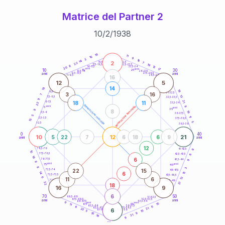
Matrice del Partner 2
10
/
2
/
1938
20
anni
18
11
16
9
3
16
14
2
21-22,5
7
18,5-19
22
19
22,5-23,5
17,5-18,5
8
12
16-17,5
23,5-24
20
anni
anni
17
10
30
15
25
26-27,5
13,5-14
12,5-13,5
27,5-28,5
anni
anni
11-12,5
28,5-29
16
12
5
14
19
18
8,5-9
31-32,5
3
16
7
13
7,5-8,5
32,5-33,5
11
21
18
11
6-7,5
22
33,5-34
generazione maschile
anni
8
generazione femminile
5
anni
35
9
8
19
3,5-4
36-37,5
5
11
2,5-3,5
37,5-38,5
15
5
1-2,5
38,5-39
0
40
10
12
21
5
22
7
6
18
6
9
anni
anni
12
9
78,5-79
41-42,5
10
77,5-78,5
6
42,5-43,5
18
6
76-77,5
9
43,5-44
8
anni
anni
75
45
8
3
22
15
73,5-74
46-47,5
6
14
15
72,5-73,5
47,5-48,5
6
12
11
6
71-72,5
48,5-49
22
21
18
16
9
6
70
50
68,5-69
51-52,5
67,5-68,5
52,5-53,5
anni
anni
66-67,5
53,5-54
9
anni
anni
15
65
55
11
6
63,5-64
56-57,5
6
62,5-63,5
57,5-58,5
21
22
6
61-62,5
58,5-59
15
5
9
10
21
16
9
60