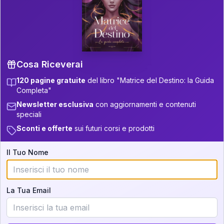
P.S. Interpretazione parziale
👇
gratuita
Scorri più in basso per vedere
un'interpretazione parziale gratuita della tua
Matrice! (o clicca qui!)
Cosa Riceverai
120 pagine gratuite
del libro "Matrice del Destino: la Guida
📚
Libro in Arrivo
Completa"
Iscriviti alla newsletter per ricevere
Newsletter esclusiva
con aggiornamenti e contenuti
aggiornamenti quando sarà disponibile.
speciali
Sconti e offerte
sui futuri corsi e prodotti
Il Tuo Nome
Cosa scoprirete nella vostra
interpretazione:
La Tua Email
💕
Come rafforzare la vostra unione