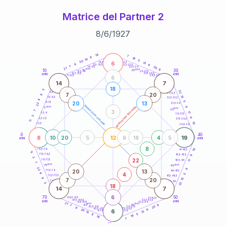
Matrice del Partner 2
8
/
6
/
1927
20
anni
14
7
8
19
10
5
20
6
21-22,5
13
18,5-19
9
6
22,5-23,5
17,5-18,5
7
20
16-17,5
23,5-24
21
anni
anni
9
10
30
15
25
26-27,5
13,5-14
12,5-13,5
27,5-28,5
anni
anni
11-12,5
28,5-29
6
14
7
18
5
22
8,5-9
31-32,5
7
20
9
15
7,5-8,5
32,5-33,5
4
5
20
13
6-7,5
22
33,5-34
generazione maschile
anni
8
generazione femminile
5
anni
35
3
7
17
3,5-4
36-37,5
3
9
2,5-3,5
37,5-38,5
11
10
1-2,5
38,5-39
0
40
8
12
19
10
20
5
6
18
4
5
anni
anni
8
10
78,5-79
41-42,5
11
77,5-78,5
9
42,5-43,5
3
22
76-77,5
17
43,5-44
7
anni
anni
75
45
22
8
20
13
73,5-74
46-47,5
4
4
5
72,5-73,5
47,5-48,5
9
7
20
15
71-72,5
48,5-49
22
5
18
14
7
6
70
50
68,5-69
51-52,5
67,5-68,5
52,5-53,5
anni
anni
66-67,5
53,5-54
21
anni
anni
9
65
55
7
20
63,5-64
56-57,5
9
62,5-63,5
57,5-58,5
6
20
6
61-62,5
58,5-59
13
10
5
8
19
14
7
60