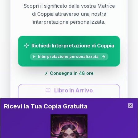
Scopri il significato della vostra Matrice
di Coppia attraverso una nostra
interpretazione personalizzata.
Richiedi Interpretazione di Coppia
✨
Interpretazione personalizzata
⚡
Consegna in 48 ore
Libro in Arrivo
Ricevi la Tua Copia Gratuita del Libro
📚
Guida completa di Coppia
Ricevi la Tua Copia Gratuita
Clo
Il libro è in fase di scrittura. Iscriviti alla newsletter
per ricevere aggiornamenti!