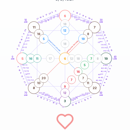
20
anni
11
7
5
19
22
5
17
6
21-22,5
13
18,5-19
9
6
22,5-23,5
17,5-18,5
10
20
16-17,5
23,5-24
21
anni
anni
9
10
30
15
25
26-27,5
13,5-14
12,5-13,5
27,5-28,5
anni
anni
11-12,5
28,5-29
18
11
7
12
20
22
8,5-9
31-32,5
16
8
9
15
7,5-8,5
32,5-33,5
7
5
5
19
6-7,5
33,5-34
16
generazione maschile
anni
8
generazione femminile
5
anni
35
10
18
17
3,5-4
36-37,5
21
9
2,5-3,5
37,5-38,5
8
10
1-2,5
38,5-39
0
40
5
6
19
16
11
17
12
18
7
8
anni
anni
5
78,5-79
41-42,5
7
5
77,5-78,5
6
42,5-43,5
18
16
76-77,5
43,5-44
11
4
anni
anni
75
45
13
5
20
7
73,5-74
46-47,5
14
7
7
72,5-73,5
47,5-48,5
21
10
11
9
71-72,5
48,5-49
11
9
4
8
22
12
70
50
68,5-69
51-52,5
67,5-68,5
52,5-53,5
anni
anni
66-67,5
53,5-54
9
anni
anni
6
65
55
19
63,5-64
56-57,5
11
3
18
62,5-63,5
57,5-58,5
11
3
61-62,5
58,5-59
7
7
17
14
10
17
13
60
anni