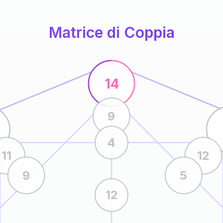
Matrice di Coppia
14
9
4
11
12
9
5
12