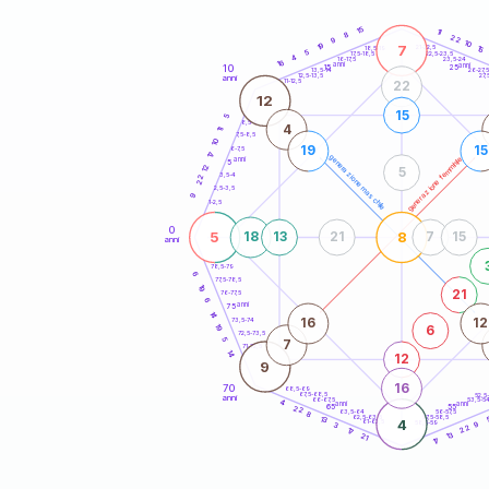
20
anni
15
11
8
22
9
10
19
7
21-22,5
15
18,5-19
5
22,5-23,5
17,5-18,5
4
16-17,5
23,5-24
16
anni
anni
10
15
25
26-27,
13,5-14
12,5-13,5
27,
anni
11-12,5
22
12
15
5
8,5-9
4
11
7,5-8,5
10
19
15
6-7,5
17
generazione maschile
generazione femminile
anni
5
12
5
3,5-4
22
2,5-3,5
9
1-2,5
0
5
8
18
13
21
7
15
anni
78,5-79
6
77,5-78,5
19
21
76-77,5
6
anni
75
14
16
12
73,5-74
19
6
72,5-73,5
5
7
71-72,5
14
12
9
16
70
68,5-69
67,5-68,5
52,5
anni
66-67,5
53,5-5
4
anni
anni
65
55
22
63,5-64
56-57,5
8
62,5-63,5
57,5-58,5
13
4
61-62,5
58,5-59
3
9
22
17
13
21
17
60
anni