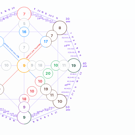
20
anni
20
11
13
22
19
10
7
6
21-22,5
15
18,5-19
22,5-23,5
20
17,5-18,5
5
16-17,5
23,5-24
anni
13
anni
30
15
25
26-27,5
3,5-14
3,5
27,5-28,5
anni
28,5-29
5
8
16
7
31-32,5
7
17
32,5-33,5
8
17
33,5-34
generazione maschile
generazione femminile
9
anni
35
7
19
36-37,5
10
37,5-38,5
11
38,5-39
40
9
19
10
9
18
10
11
anni
20
22
41-42,5
42,5-43,5
3
10
14
43,5-44
anni
45
11
0
19
46-47,5
10
5
47,5-48,5
21
11
48,5-49
4
18
10
9
50
51-52,5
-68,5
52,5-53,5
anni
66-67,5
53,5-54
anni
anni
21
65
55
63,5-64
56-57,5
11
1
62,5-63,5
57,5-58,5
10
3
9
61-62,5
58,5-59
19
11
19
11
10
10
19
60
anni