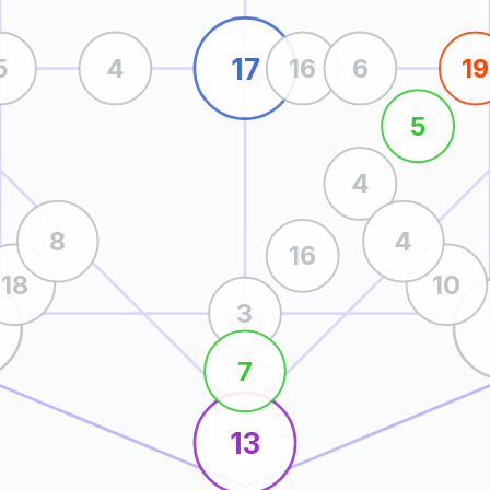
17
5
4
16
6
19
5
4
8
4
16
18
10
3
7
13