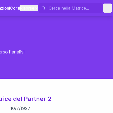
azioni
Corsi
Risorse
rso l'analisi
rice del Partner 2
10
/
7
/
1927