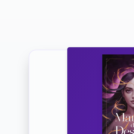
Ricevi la Tua Copia Gratuit
Unisciti
Vuoi co