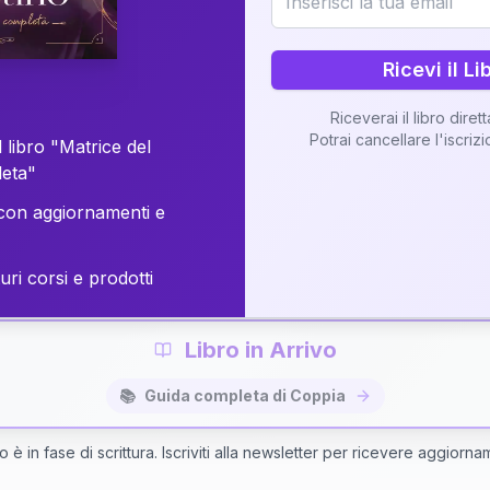
o della vostra Matrice di Coppia attraverso una n
personalizzata.
Ricevi il Li
Riceverai il libro diret
Potrai cancellare l'iscriz
 libro "Matrice del
Richiedi Interpretazione di Coppia
leta"
on aggiornamenti e
✨
Interpretazione personalizzata
⚡
Consegna in 48 ore
uri corsi e prodotti
Libro in Arrivo
📚
Guida completa di Coppia
bro è in fase di scrittura. Iscriviti alla newsletter per ricevere aggiorna