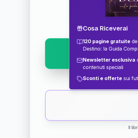
Scopri il significat
Cosa Riceverai
120 pagine gratuite
del
Destino: la Guida Comp
Newsletter esclusiva
c
contenuti speciali
Sconti e offerte
sui fut
Il li