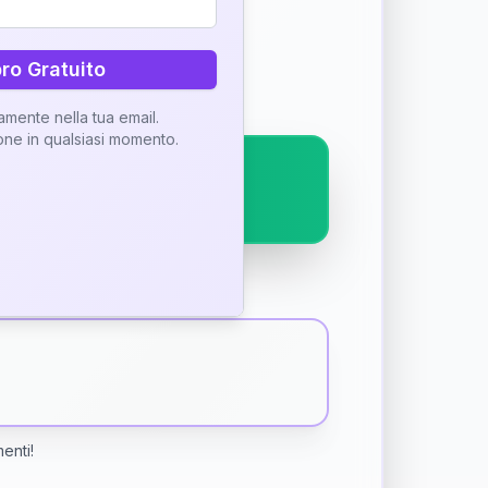
ostra interpretazione
bro Gratuito
tamente nella tua email.
ione in qualsiasi momento.
menti!