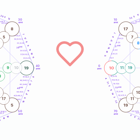
11
20
5
5
22
13
30
10
5
1
5-28,5
12,5-1
anni
anni
28,5-29
11-12,5
8
17
7
7
8,5-9
31-32,5
5
7
8
17
7,5-8,5
32,5-33,5
17
8
8
6-7,5
33,5-34
9
anni
9
5
anni
35
10
19
3,5-4
36-37,5
19
10
2,5-3,5
37,5-38,5
11
11
1-2,5
38,5-39
40
0
19
10
9
10
11
19
anni
anni
3
78,5-79
8
41-42,5
4
77,5-78,5
42,5-43,5
7
21
13
76-77,5
43,5-44
5
anni
anni
75
45
11
6
1
73,5-74
46-47,5
14
17
72,5-73,5
47,5-48,5
3
17
11
11
71-72,5
48,5-49
22
16
5
19
50
70
68,5-69
51-52,5
67,5
-53,5
anni
anni
4
3
19
11
14
2
5