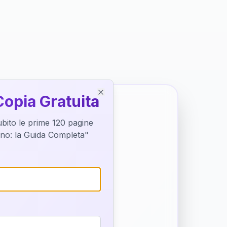
Copia Gratuita
Close
subito le prime 120 pagine
tino: la Guida Completa"
o destino
trice di