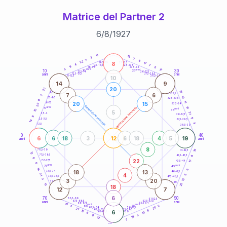
Matrice del Partner 2
6
/
8
/
1927
20
anni
11
15
3
7
7
6
22
8
21-22,5
17
18,5-19
4
7
22,5-23,5
17,5-18,5
9
8
16-17,5
23,5-24
5
anni
anni
17
10
30
15
25
26-27,5
13,5-14
12,5-13,5
27,5-28,5
anni
anni
11-12,5
28,5-29
10
14
9
20
21
10
8,5-9
31-32,5
7
6
7
19
7,5-8,5
32,5-33,5
9
11
20
15
6-7,5
33,5-34
20
generazione maschile
anni
10
generazione femminile
5
anni
35
10
5
21
3,5-4
36-37,5
8
11
2,5-3,5
37,5-38,5
14
3
1-2,5
38,5-39
0
40
6
12
19
6
18
3
6
18
4
5
anni
anni
8
10
78,5-79
41-42,5
12
77,5-78,5
9
42,5-43,5
6
22
76-77,5
17
43,5-44
6
anni
anni
75
45
18
8
18
13
73,5-74
46-47,5
4
21
5
72,5-73,5
47,5-48,5
3
3
20
15
71-72,5
48,5-49
22
15
18
12
7
6
70
50
68,5-69
51-52,5
67,5-68,5
52,5-53,5
anni
anni
66-67,5
53,5-54
15
anni
anni
9
65
55
3
20
63,5-64
56-57,5
21
62,5-63,5
57,5-58,5
6
18
6
61-62,5
58,5-59
13
6
5
6
19
12
7
60