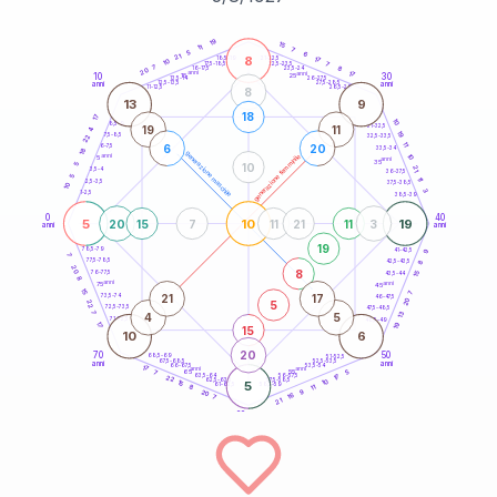
20
anni
19
15
11
7
5
6
21
8
21-22,5
17
18,5-19
10
7
22,5-23,5
17,5-18,5
7
8
16-17,5
23,5-24
20
anni
anni
17
10
30
15
25
26-27,5
13,5-14
12,5-13,5
27,5-28,5
anni
anni
11-12,5
28,5-29
8
13
9
18
17
10
8,5-9
31-32,5
19
11
4
19
7,5-8,5
22
32,5-33,5
11
6
20
6-7,5
33,5-34
18
generazione maschile
anni
10
generazione femminile
5
anni
35
10
5
21
3,5-4
36-37,5
5
11
2,5-3,5
37,5-38,5
10
3
1-2,5
38,5-39
0
40
5
10
19
20
15
7
11
21
11
3
anni
anni
19
9
78,5-79
41-42,5
7
77,5-78,5
8
42,5-43,5
20
8
76-77,5
15
43,5-44
8
anni
anni
75
45
15
7
21
17
73,5-74
46-47,5
20
5
22
72,5-73,5
47,5-48,5
7
13
4
5
71-72,5
48,5-49
19
17
15
10
6
20
70
50
68,5-69
51-52,5
67,5-68,5
52,5-53,5
anni
anni
66-67,5
53,5-54
17
anni
anni
65
55
5
7
17
63,5-64
56-57,5
22
62,5-63,5
57,5-58,5
10
15
5
61-62,5
58,5-59
11
8
9
20
16
7
21
60
anni