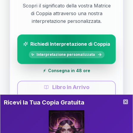
Scopri il significato della vostra Matrice
di Coppia attraverso una nostra
interpretazione personalizzata.
Richiedi Interpretazione di Coppia
✨
Interpretazione personalizzata
⚡
Consegna in 48 ore
Libro in Arrivo
Ricevi la Tua Copia Gratuita del Libro
📚
Guida completa di Coppia
Ricevi la Tua Copia Gratuita
Clo
Il libro è in fase di scrittura. Iscriviti alla newsletter
per ricevere aggiornamenti!