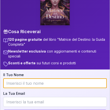
P.S. Interpretazione parziale
👇
gratuita
Scorri più in basso per vedere
un'interpretazione parziale gratuita della tua
Matrice! (o clicca qui!)
Cosa Riceverai
120 pagine gratuite
del libro "Matrice del Destino: la Guida
📚
Libro in Arrivo
Completa"
Iscriviti alla newsletter per ricevere
Newsletter esclusiva
con aggiornamenti e contenuti
aggiornamenti quando sarà disponibile.
speciali
Sconti e offerte
sui futuri corsi e prodotti
Il Tuo Nome
Cosa scoprirete nella vostra
interpretazione:
La Tua Email
💕
Come rafforzare la vostra unione