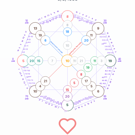
20
anni
19
15
11
7
5
6
21
8
21-22,5
17
18,5-19
10
7
22,5-23,5
17,5-18,5
7
8
16-17,5
23,5-24
20
anni
anni
17
10
30
15
25
26-27,5
13,5-14
12,5-13,5
27,5-28,5
anni
anni
11-12,5
28,5-29
8
13
9
18
17
10
8,5-9
31-32,5
19
11
4
19
7,5-8,5
22
32,5-33,5
11
6
20
6-7,5
33,5-34
18
generazione maschile
anni
10
generazione femminile
5
anni
35
10
5
21
3,5-4
36-37,5
5
11
2,5-3,5
37,5-38,5
10
3
1-2,5
38,5-39
0
40
5
10
19
20
15
7
11
21
11
3
anni
anni
19
9
78,5-79
41-42,5
7
77,5-78,5
8
42,5-43,5
20
8
76-77,5
15
43,5-44
8
anni
anni
75
45
15
7
21
17
73,5-74
46-47,5
20
5
22
72,5-73,5
47,5-48,5
7
13
4
5
71-72,5
48,5-49
19
17
15
10
6
20
70
50
68,5-69
51-52,5
67,5-68,5
52,5-53,5
anni
anni
66-67,5
53,5-54
17
anni
anni
65
55
5
7
17
63,5-64
56-57,5
22
62,5-63,5
57,5-58,5
10
15
5
61-62,5
58,5-59
11
8
9
20
16
7
21
60
anni