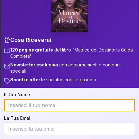
P.S. Interpretazione parziale
👇
gratuita
Scorri più in basso per vedere
un'interpretazione parziale gratuita della tua
Matrice! (o clicca qui!)
Cosa Riceverai
120 pagine gratuite
del libro "Matrice del Destino: la Guida
📚
Libro in Arrivo
Completa"
Iscriviti alla newsletter per ricevere
Newsletter esclusiva
con aggiornamenti e contenuti
aggiornamenti quando sarà disponibile.
speciali
Sconti e offerte
sui futuri corsi e prodotti
Il Tuo Nome
Cosa scoprirete nella vostra
interpretazione:
La Tua Email
💕
Come rafforzare la vostra unione