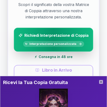
Scopri il significato della vostra Matrice
di Coppia attraverso una nostra
interpretazione personalizzata.
Richiedi Interpretazione di Coppia
✨
Interpretazione personalizzata
⚡
Consegna in 48 ore
Libro in Arrivo
Ricevi la Tua Copia Gratuita del Libro
📚
Guida completa di Coppia
Ricevi la Tua Copia Gratuita
Clo
Il libro è in fase di scrittura. Iscriviti alla newsletter
per ricevere aggiornamenti!