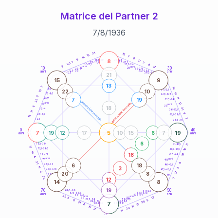
Matrice del Partner 2
7
/
8
/
1936
20
anni
21
15
13
7
18
6
8
5
21-22,5
17
18,5-19
7
7
22,5-23,5
17,5-18,5
20
8
16-17,5
23,5-24
8
anni
anni
17
10
30
15
25
26-27,5
13,5-14
12,5-13,5
27,5-28,5
anni
anni
11-12,5
28,5-29
21
15
9
13
7
10
8,5-9
31-32,5
22
10
10
19
7,5-8,5
32,5-33,5
5
11
7
19
6-7,5
22
33,5-34
generazione maschile
anni
10
generazione femminile
5
anni
35
6
18
21
3,5-4
36-37,5
11
11
2,5-3,5
37,5-38,5
18
3
1-2,5
38,5-39
0
40
7
5
19
19
12
17
10
15
6
7
anni
anni
6
78,5-79
11
41-42,5
17
77,5-78,5
10
42,5-43,5
10
18
19
76-77,5
43,5-44
4
anni
anni
75
45
21
9
6
18
73,5-74
46-47,5
3
11
8
72,5-73,5
47,5-48,5
8
20
8
17
71-72,5
48,5-49
22
12
7
14
8
19
70
50
68,5-69
51-52,5
67,5-68,5
52,5-53,5
anni
anni
66-67,5
53,5-54
22
anni
anni
13
65
55
8
63,5-64
56-57,5
5
11
20
62,5-63,5
57,5-58,5
21
7
61-62,5
58,5-59
15
4
10
10
22
17
11
60