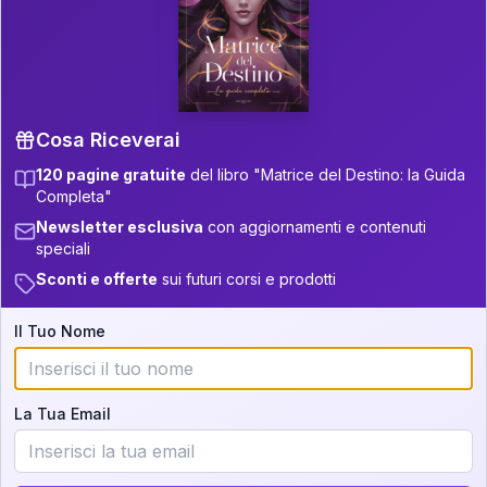
P.S. Interpretazione parziale
👇
gratuita
Scorri più in basso per vedere
un'interpretazione parziale gratuita della tua
Matrice! (o clicca qui!)
Cosa Riceverai
120 pagine gratuite
del libro "Matrice del Destino: la Guida
📚
Libro in Arrivo
Completa"
Iscriviti alla newsletter per ricevere
Newsletter esclusiva
con aggiornamenti e contenuti
aggiornamenti quando sarà disponibile.
speciali
Sconti e offerte
sui futuri corsi e prodotti
Il Tuo Nome
Cosa scoprirete nella vostra
interpretazione:
La Tua Email
💕
Come rafforzare la vostra unione