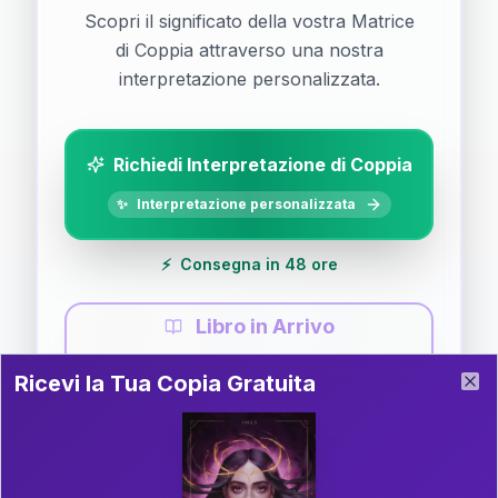
Scopri il significato della vostra Matrice
di Coppia attraverso una nostra
interpretazione personalizzata.
Richiedi Interpretazione di Coppia
✨
Interpretazione personalizzata
⚡
Consegna in 48 ore
Libro in Arrivo
Ricevi la Tua Copia Gratuita del Libro
📚
Guida completa di Coppia
Ricevi la Tua Copia Gratuita
Clo
Il libro è in fase di scrittura. Iscriviti alla newsletter
per ricevere aggiornamenti!