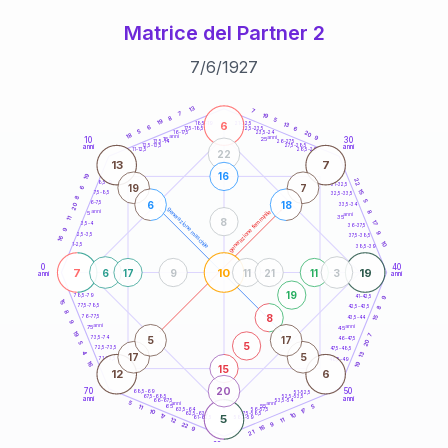
Matrice del Partner 2
7
/
6
/
1927
20
anni
13
7
7
19
8
5
19
6
21-22,5
13
18,5-19
6
6
22,5-23,5
17,5-18,5
5
20
16-17,5
23,5-24
18
anni
anni
9
10
30
15
25
26-27,5
13,5-14
12,5-13,5
27,5-28,5
anni
anni
11-12,5
28,5-29
22
13
7
16
19
22
8,5-9
31-32,5
19
7
6
15
7,5-8,5
32,5-33,5
8
5
6
18
6-7,5
33,5-34
20
generazione maschile
anni
8
generazione femminile
5
anni
35
11
8
17
3,5-4
36-37,5
9
9
2,5-3,5
37,5-38,5
16
10
1-2,5
38,5-39
0
40
7
10
19
6
17
9
11
21
11
3
anni
anni
19
9
78,5-79
41-42,5
15
77,5-78,5
8
42,5-43,5
8
8
76-77,5
15
43,5-44
9
anni
anni
75
45
19
7
5
17
73,5-74
46-47,5
20
5
5
72,5-73,5
47,5-48,5
4
13
17
5
71-72,5
48,5-49
19
16
15
12
6
20
70
50
68,5-69
51-52,5
67,5-68,5
52,5-53,5
anni
anni
66-67,5
53,5-54
5
anni
anni
65
55
5
11
17
63,5-64
56-57,5
10
62,5-63,5
57,5-58,5
10
17
5
61-62,5
58,5-59
11
12
9
22
16
9
21
60