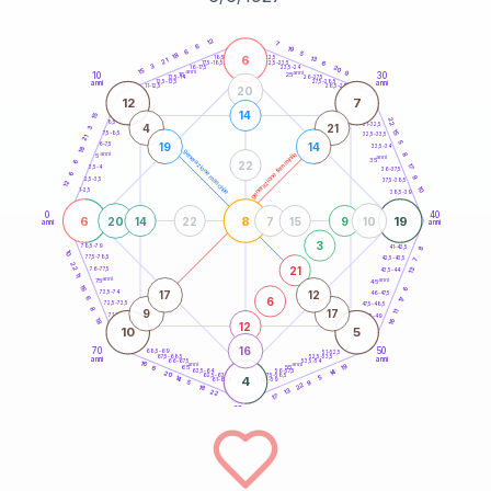
20
anni
12
7
6
19
6
5
18
6
21-22,5
13
18,5-19
21
6
22,5-23,5
17,5-18,5
3
20
16-17,5
23,5-24
15
anni
anni
9
10
30
15
25
26-27,5
13,5-14
12,5-13,5
27,5-28,5
anni
anni
11-12,5
28,5-29
20
12
7
14
15
22
8,5-9
31-32,5
4
21
3
15
7,5-8,5
32,5-33,5
21
5
19
14
6-7,5
33,5-34
18
generazione maschile
anni
8
generazione femminile
5
anni
35
6
22
17
3,5-4
36-37,5
6
9
2,5-3,5
37,5-38,5
12
10
1-2,5
38,5-39
0
40
6
8
19
20
14
22
7
15
9
10
anni
anni
3
8
78,5-79
41-42,5
10
77,5-78,5
42,5-43,5
7
22
21
13
76-77,5
43,5-44
11
anni
anni
75
45
16
6
17
12
73,5-74
46-47,5
6
6
17
72,5-73,5
47,5-48,5
8
9
17
11
71-72,5
48,5-49
16
18
12
10
5
16
70
50
68,5-69
51-52,5
67,5-68,5
52,5-53,5
anni
anni
66-67,5
53,5-54
16
anni
anni
19
65
55
6
14
63,5-64
56-57,5
20
62,5-63,5
57,5-58,5
14
4
5
61-62,5
58,5-59
9
5
22
18
13
22
17
60
anni