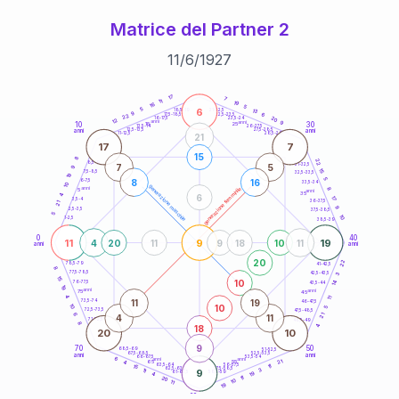
Matrice del Partner 2
11
/
6
/
1927
20
anni
17
7
11
19
16
5
6
5
21-22,5
13
18,5-19
9
6
22,5-23,5
17,5-18,5
22
20
16-17,5
23,5-24
12
anni
anni
9
10
30
15
25
26-27,5
13,5-14
12,5-13,5
27,5-28,5
anni
anni
11-12,5
28,5-29
21
17
7
15
8
22
8,5-9
31-32,5
7
5
9
15
7,5-8,5
32,5-33,5
19
5
8
16
6-7,5
33,5-34
10
generazione maschile
anni
8
generazione femminile
5
anni
35
4
6
17
3,5-4
36-37,5
21
9
2,5-3,5
37,5-38,5
5
10
1-2,5
38,5-39
0
40
11
9
19
4
20
11
9
18
10
11
anni
anni
20
22
78,5-79
41-42,5
8
77,5-78,5
42,5-43,5
3
15
10
14
76-77,5
43,5-44
19
anni
anni
75
45
4
11
11
19
73,5-74
46-47,5
10
10
5
72,5-73,5
47,5-48,5
6
21
4
11
71-72,5
48,5-49
8
18
4
20
10
9
70
50
68,5-69
51-52,5
67,5-68,5
52,5-53,5
anni
anni
66-67,5
53,5-54
6
anni
anni
21
65
55
4
63,5-64
56-57,5
11
15
62,5-63,5
57,5-58,5
3
11
9
61-62,5
19
58,5-59
4
11
20
10
11
19
60