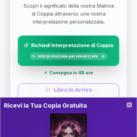
Scopri il significato della vostra Matrice
di Coppia attraverso una nostra
interpretazione personalizzata.
Richiedi Interpretazione di Coppia
✨
Interpretazione personalizzata
⚡
Consegna in 48 ore
Libro in Arrivo
Ricevi la Tua Copia Gratuita del Libro
📚
Guida completa di Coppia
Ricevi la Tua Copia Gratuita
Clo
Il libro è in fase di scrittura. Iscriviti alla newsletter
per ricevere aggiornamenti!