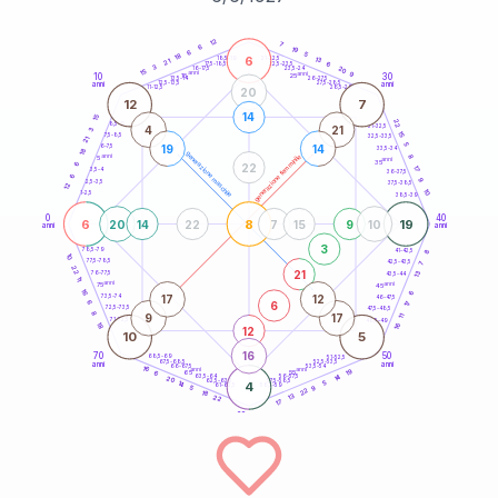
20
anni
12
7
6
19
6
5
18
6
21-22,5
13
18,5-19
21
6
22,5-23,5
17,5-18,5
3
20
16-17,5
23,5-24
15
anni
anni
9
10
30
15
25
26-27,5
13,5-14
12,5-13,5
27,5-28,5
anni
anni
11-12,5
28,5-29
20
12
7
14
15
22
8,5-9
31-32,5
4
21
3
15
7,5-8,5
32,5-33,5
21
5
19
14
6-7,5
33,5-34
18
generazione maschile
anni
8
generazione femminile
5
anni
35
6
22
17
3,5-4
36-37,5
6
9
2,5-3,5
37,5-38,5
12
10
1-2,5
38,5-39
0
40
6
8
19
20
14
22
7
15
9
10
anni
anni
3
8
78,5-79
41-42,5
10
77,5-78,5
42,5-43,5
7
22
21
13
76-77,5
43,5-44
11
anni
anni
75
45
16
6
17
12
73,5-74
46-47,5
6
6
17
72,5-73,5
47,5-48,5
8
9
17
11
71-72,5
48,5-49
16
18
12
10
5
16
70
50
68,5-69
51-52,5
67,5-68,5
52,5-53,5
anni
anni
66-67,5
53,5-54
16
anni
anni
19
65
55
6
14
63,5-64
56-57,5
20
62,5-63,5
57,5-58,5
14
4
5
61-62,5
58,5-59
9
5
22
18
13
22
17
60
anni