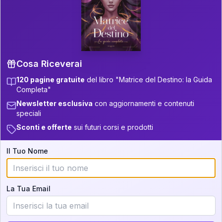
P.S. Interpretazione parziale
👇
gratuita
Scorri più in basso per vedere
un'interpretazione parziale gratuita della tua
Matrice! (o clicca qui!)
Cosa Riceverai
120 pagine gratuite
del libro "Matrice del Destino: la Guida
📚
Libro in Arrivo
Completa"
Iscriviti alla newsletter per ricevere
Newsletter esclusiva
con aggiornamenti e contenuti
aggiornamenti quando sarà disponibile.
speciali
Sconti e offerte
sui futuri corsi e prodotti
Il Tuo Nome
Cosa scoprirete nella vostra
interpretazione:
La Tua Email
💕
Come rafforzare la vostra unione