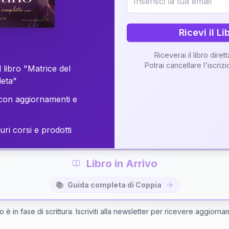
o della vostra Matrice di Coppia attraverso una n
personalizzata.
Ricevi il Li
Riceverai il libro diret
Potrai cancellare l'iscriz
 libro "Matrice del
Richiedi Interpretazione di Coppia
leta"
on aggiornamenti e
✨
Interpretazione personalizzata
⚡
Consegna in 48 ore
uri corsi e prodotti
Libro in Arrivo
📚
Guida completa di Coppia
bro è in fase di scrittura. Iscriviti alla newsletter per ricevere aggiorna