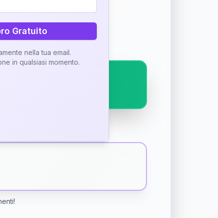
ostra interpretazione
bro Gratuito
tamente nella tua email.
ione in qualsiasi momento.
menti!