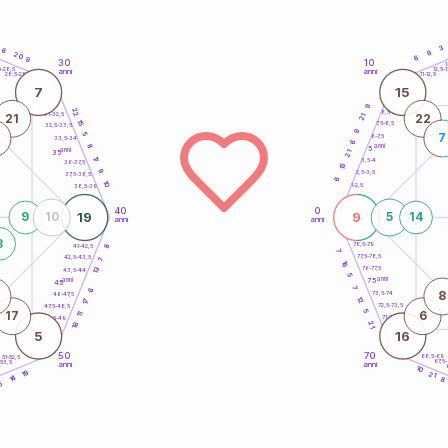
3
6
9
20
6
9
30
10
5
1
5-28,5
12,5-1
anni
anni
28,5-29
11-12,5
7
15
9
22
8,5-9
31-32,5
21
22
21
15
7,5-8,5
32,5-33,5
9
5
7
6-7,5
33,5-34
6
anni
8
5
anni
35
21
17
3,5-4
36-37,5
15
9
2,5-3,5
37,5-38,5
6
10
1-2,5
38,5-39
40
0
19
9
9
10
5
14
anni
anni
3
78,5-79
8
41-42,5
7
77,5-78,5
42,5-43,5
7
16
13
76-77,5
43,5-44
5
anni
anni
75
45
7
6
8
73,5-74
46-47,5
12
17
72,5-73,5
47,5-48,5
5
17
6
11
71-72,5
48,5-49
21
16
5
16
50
70
68,5-69
51-52,5
67,5
-53,5
anni
anni
4
10
19
21
14
8
5