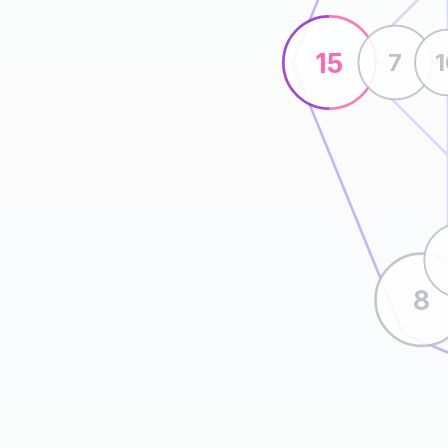
15
7
8