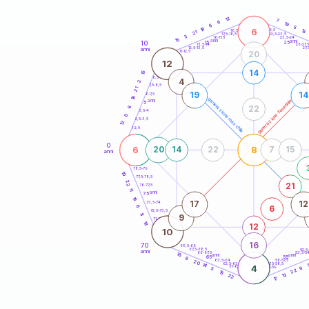
20
anni
12
7
6
19
6
5
18
6
21-22,5
13
18,5-19
21
22,5-23,5
17,5-18,5
3
16-17,5
23,5-24
15
anni
anni
10
15
25
26-27,
13,5-14
12,5-13,5
27,
anni
11-12,5
20
12
14
15
8,5-9
4
3
7,5-8,5
21
19
14
6-7,5
18
generazione maschile
generazione femminile
anni
5
22
6
3,5-4
6
2,5-3,5
12
1-2,5
0
6
8
20
14
22
7
15
anni
78,5-79
10
77,5-78,5
22
21
76-77,5
11
anni
75
16
17
12
73,5-74
6
6
72,5-73,5
8
9
71-72,5
18
12
10
16
70
68,5-69
67,5-68,5
52,5
anni
66-67,5
53,5-5
16
anni
anni
65
55
6
63,5-64
56-57,5
20
62,5-63,5
57,5-58,5
14
4
61-62,5
58,5-59
5
9
22
18
13
22
17
60
anni