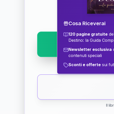
Scopri il significat
Cosa Riceverai
120 pagine gratuite
del
Destino: la Guida Comp
Newsletter esclusiva
c
contenuti speciali
Sconti e offerte
sui fut
Il li