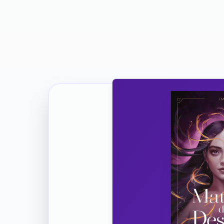
Ricevi la Tua Copia Gratuit
Unisciti
Vuoi co