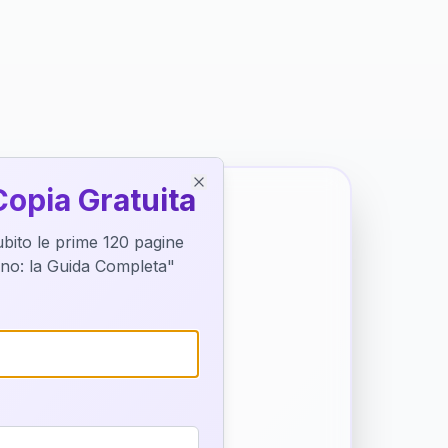
Copia Gratuita
Close
subito le prime 120 pagine
tino: la Guida Completa"
o destino
trice di