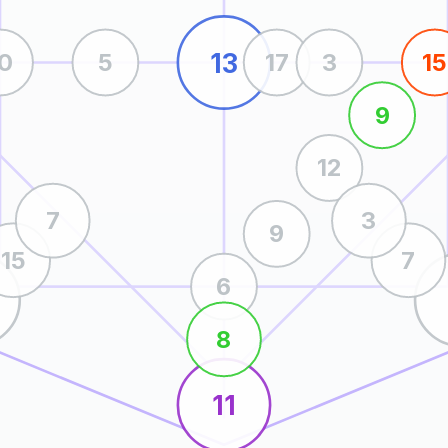
13
10
5
17
3
15
9
12
7
3
9
15
7
6
8
11