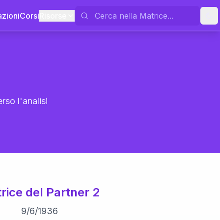
azioni
Corsi
Risorse
rso l'analisi
rice del Partner 2
9
/
6
/
1936