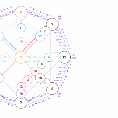
20
anni
15
7
9
19
3
5
21
6
21-22,5
13
18,5-19
22,5-23,5
6
17,5-18,5
20
16-17,5
23,5-24
anni
anni
9
30
15
25
26-27,5
3,5-14
3,5
27,5-28,5
anni
28,5-29
17
7
11
22
31-32,5
6
15
32,5-33,5
5
17
33,5-34
generazione maschile
generazione femminile
8
anni
35
16
17
36-37,5
9
37,5-38,5
10
38,5-39
40
5
19
19
10
15
6
7
anni
6
41-42,5
11
10
42,5-43,5
18
19
43,5-44
anni
45
9
18
46-47,5
3
8
47,5-48,5
17
8
48,5-49
12
7
8
19
50
51-52,5
-68,5
52,5-53,5
anni
66-67,5
53,5-54
anni
anni
13
65
55
63,5-64
56-57,5
5
20
62,5-63,5
57,5-58,5
5
7
61-62,5
58,5-59
15
17
10
12
22
19
11
60
anni