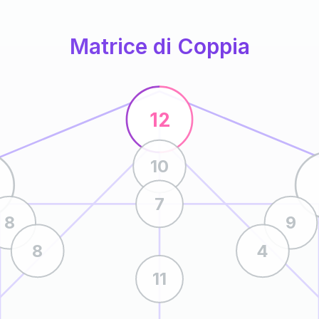
Matrice di Coppia
12
10
7
8
9
8
4
11