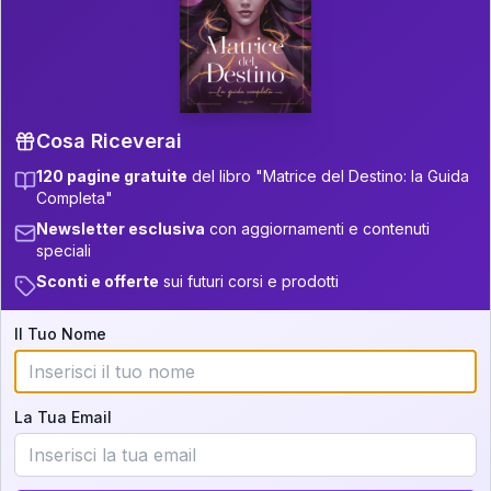
P.S. Interpretazione parziale
👇
gratuita
Scorri più in basso per vedere
un'interpretazione parziale gratuita della tua
Matrice! (o clicca qui!)
Cosa Riceverai
120 pagine gratuite
del libro "Matrice del Destino: la Guida
📚
Libro in Arrivo
Completa"
Iscriviti alla newsletter per ricevere
Newsletter esclusiva
con aggiornamenti e contenuti
aggiornamenti quando sarà disponibile.
speciali
Sconti e offerte
sui futuri corsi e prodotti
Il Tuo Nome
Cosa scoprirete nella vostra
interpretazione:
La Tua Email
💕
Come rafforzare la vostra unione