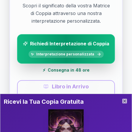
Scopri il significato della vostra Matrice
di Coppia attraverso una nostra
interpretazione personalizzata.
Richiedi Interpretazione di Coppia
✨
Interpretazione personalizzata
⚡
Consegna in 48 ore
Libro in Arrivo
Ricevi la Tua Copia Gratuita del Libro
📚
Guida completa di Coppia
Ricevi la Tua Copia Gratuita
Clo
Il libro è in fase di scrittura. Iscriviti alla newsletter
per ricevere aggiornamenti!