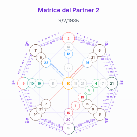
Matrice del Partner 2
9
/
2
/
1938
20
anni
17
11
15
9
10
16
13
2
21-22,5
7
18,5-19
19
19
22,5-23,5
17,5-18,5
6
12
16-17,5
23,5-24
17
anni
anni
17
10
30
15
25
26-27,5
13,5-14
12,5-13,5
27,5-28,5
anni
anni
11-12,5
28,5-29
14
11
5
12
15
18
8,5-9
31-32,5
6
21
4
13
7,5-8,5
32,5-33,5
6
21
22
16
6-7,5
33,5-34
20
generazione maschile
anni
8
generazione femminile
5
anni
35
4
22
19
3,5-4
36-37,5
11
11
2,5-3,5
37,5-38,5
20
5
1-2,5
38,5-39
0
40
9
10
21
10
19
11
11
21
4
7
anni
anni
5
8
78,5-79
41-42,5
5
77,5-78,5
42,5-43,5
5
14
19
16
76-77,5
43,5-44
19
anni
anni
75
45
5
11
7
19
73,5-74
46-47,5
7
6
3
72,5-73,5
47,5-48,5
19
19
21
9
71-72,5
48,5-49
6
9
15
14
8
20
70
50
68,5-69
51-52,5
67,5-68,5
52,5-53,5
anni
anni
66-67,5
53,5-54
20
anni
anni
65
55
11
6
21
63,5-64
56-57,5
7
62,5-63,5
57,5-58,5
19
5
7
61-62,5
58,5-59
13
7
4
6
18
11
5
60