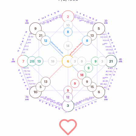
20
anni
15
11
13
9
6
16
2
11
21-22,5
7
18,5-19
4
19
22,5-23,5
17,5-18,5
20
12
16-17,5
23,5-24
11
anni
anni
17
10
30
15
25
26-27,5
13,5-14
12,5-13,5
27,5-28,5
anni
anni
11-12,5
28,5-29
10
9
5
8
16
18
8,5-9
31-32,5
21
13
7
13
7,5-8,5
32,5-33,5
5
21
12
8
6-7,5
33,5-34
16
generazione maschile
anni
8
generazione femminile
5
anni
21
35
14
19
3,5-4
36-37,5
5
11
2,5-3,5
37,5-38,5
12
5
1-2,5
38,5-39
0
40
7
6
21
20
13
19
3
9
9
3
anni
anni
9
6
78,5-79
41-42,5
13
77,5-78,5
42,5-43,5
3
6
18
12
76-77,5
43,5-44
5
anni
anni
75
45
17
9
13
9
73,5-74
46-47,5
9
8
6
72,5-73,5
47,5-48,5
9
5
15
15
71-72,5
48,5-49
19
21
9
10
6
12
70
50
68,5-69
51-52,5
67,5-68,5
52,5-53,5
anni
anni
66-67,5
53,5-54
15
anni
anni
21
65
55
5
15
63,5-64
56-57,5
18
62,5-63,5
57,5-58,5
6
13
3
61-62,5
58,5-59
9
11
21
16
12
19
15
60
anni