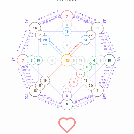
20
anni
17
11
10
22
4
10
21
7
21-22,5
15
18,5-19
11
20
22,5-23,5
17,5-18,5
8
5
16-17,5
23,5-24
22
anni
anni
13
10
30
15
25
26-27,5
13,5-14
12,5-13,5
27,5-28,5
anni
anni
11-12,5
28,5-29
8
14
8
22
19
7
8,5-9
31-32,5
7
22
8
17
7,5-8,5
32,5-33,5
11
8
20
14
6-7,5
33,5-34
21
generazione maschile
anni
9
generazione femminile
5
anni
35
4
4
19
3,5-4
36-37,5
10
10
2,5-3,5
37,5-38,5
17
11
1-2,5
38,5-39
0
40
7
12
19
8
19
4
6
18
4
5
anni
anni
8
10
78,5-79
41-42,5
16
77,5-78,5
9
42,5-43,5
9
22
76-77,5
17
43,5-44
11
anni
anni
75
45
20
8
19
13
73,5-74
46-47,5
4
8
5
72,5-73,5
47,5-48,5
6
5
20
15
71-72,5
48,5-49
22
19
18
13
7
6
70
50
68,5-69
51-52,5
67,5-68,5
52,5-53,5
anni
anni
66-67,5
53,5-54
18
anni
anni
9
65
55
5
20
63,5-64
56-57,5
6
62,5-63,5
57,5-58,5
6
19
6
61-62,5
58,5-59
13
8
5
7
19
13
7
60
anni