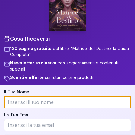
P.S. Interpretazione parziale
👇
gratuita
Scorri più in basso per vedere
un'interpretazione parziale gratuita della tua
Matrice! (o clicca qui!)
Cosa Riceverai
120 pagine gratuite
del libro "Matrice del Destino: la Guida
📚
Libro in Arrivo
Completa"
Iscriviti alla newsletter per ricevere
Newsletter esclusiva
con aggiornamenti e contenuti
aggiornamenti quando sarà disponibile.
speciali
Sconti e offerte
sui futuri corsi e prodotti
Il Tuo Nome
Cosa scoprirete nella vostra
interpretazione:
La Tua Email
💕
Come rafforzare la vostra unione