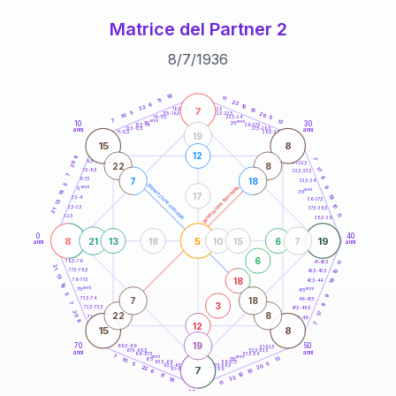
Matrice del Partner 2
8
/
7
/
1936
20
anni
18
11
11
22
6
10
22
7
21-22,5
15
18,5-19
5
20
22,5-23,5
17,5-18,5
10
5
16-17,5
23,5-24
7
anni
anni
13
10
30
15
25
26-27,5
13,5-14
12,5-13,5
27,5-28,5
anni
anni
11-12,5
28,5-29
19
15
8
12
8
7
8,5-9
31-32,5
20
22
8
17
7,5-8,5
32,5-33,5
7
8
7
18
6-7,5
33,5-34
5
generazione maschile
anni
9
generazione femminile
5
anni
18
35
17
19
3,5-4
36-37,5
13
10
2,5-3,5
37,5-38,5
21
11
1-2,5
38,5-39
0
40
8
5
19
21
13
18
10
15
6
7
anni
anni
6
78,5-79
11
41-42,5
21
77,5-78,5
10
42,5-43,5
13
18
19
76-77,5
43,5-44
18
anni
anni
75
45
5
9
7
18
73,5-74
46-47,5
3
7
8
72,5-73,5
47,5-48,5
20
22
8
17
71-72,5
48,5-49
8
12
7
15
8
19
70
50
68,5-69
51-52,5
67,5-68,5
52,5-53,5
anni
anni
66-67,5
53,5-54
7
anni
anni
13
65
55
10
63,5-64
56-57,5
5
5
20
62,5-63,5
57,5-58,5
22
7
61-62,5
58,5-59
15
6
10
11
22
18
11
60