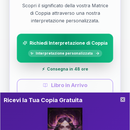
Scopri il significato della vostra Matrice
di Coppia attraverso una nostra
interpretazione personalizzata.
Richiedi Interpretazione di Coppia
✨
Interpretazione personalizzata
⚡
Consegna in 48 ore
Libro in Arrivo
Ricevi la Tua Copia Gratuita del Libro
📚
Guida completa di Coppia
Ricevi la Tua Copia Gratuita
Clo
Il libro è in fase di scrittura. Iscriviti alla newsletter
per ricevere aggiornamenti!