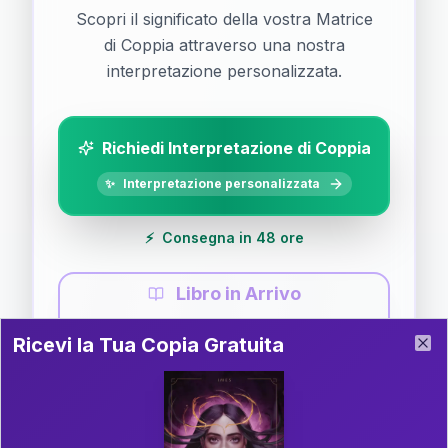
Scopri il significato della vostra Matrice
di Coppia attraverso una nostra
interpretazione personalizzata.
Richiedi Interpretazione di Coppia
✨
Interpretazione personalizzata
⚡
Consegna in 48 ore
Libro in Arrivo
Ricevi la Tua Copia Gratuita del Libro
📚
Guida completa di Coppia
Ricevi la Tua Copia Gratuita
Clo
Il libro è in fase di scrittura. Iscriviti alla newsletter
per ricevere aggiornamenti!