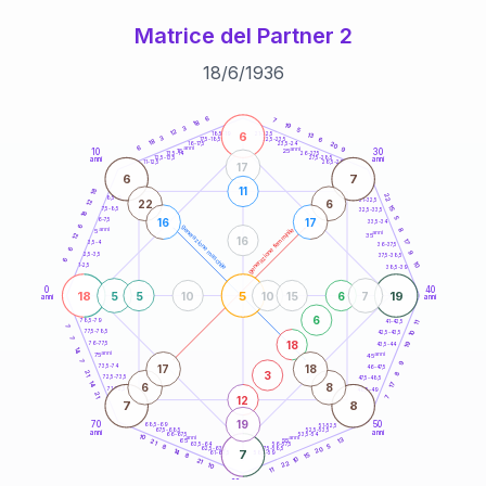
Matrice del Partner 2
18
/
6
/
1936
20
anni
6
7
18
19
3
5
12
6
21-22,5
13
18,5-19
3
6
22,5-23,5
17,5-18,5
18
20
16-17,5
23,5-24
6
anni
anni
9
10
30
15
25
26-27,5
13,5-14
12,5-13,5
27,5-28,5
anni
anni
11-12,5
28,5-29
17
6
7
11
18
22
8,5-9
31-32,5
22
6
12
15
7,5-8,5
32,5-33,5
18
5
16
17
6-7,5
33,5-34
6
generazione maschile
anni
8
generazione femminile
5
anni
12
35
16
17
3,5-4
36-37,5
6
9
2,5-3,5
37,5-38,5
6
10
1-2,5
38,5-39
0
40
18
5
19
5
5
10
10
15
6
7
anni
anni
6
78,5-79
11
41-42,5
7
77,5-78,5
10
42,5-43,5
7
18
19
76-77,5
43,5-44
14
anni
anni
75
45
7
9
17
18
73,5-74
46-47,5
3
21
8
72,5-73,5
47,5-48,5
14
6
8
17
71-72,5
48,5-49
21
12
7
7
8
19
70
50
68,5-69
51-52,5
67,5-68,5
52,5-53,5
anni
anni
66-67,5
53,5-54
10
anni
anni
13
65
55
21
63,5-64
56-57,5
5
8
20
62,5-63,5
57,5-58,5
14
7
61-62,5
58,5-59
15
8
10
21
22
10
11
60