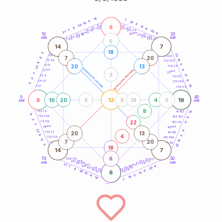
20
anni
14
7
8
19
10
5
20
6
21-22,5
13
18,5-19
9
6
22,5-23,5
17,5-18,5
7
20
16-17,5
23,5-24
21
anni
anni
9
10
30
15
25
26-27,5
13,5-14
12,5-13,5
27,5-28,5
anni
anni
11-12,5
28,5-29
6
14
7
18
5
22
8,5-9
31-32,5
7
20
9
15
7,5-8,5
32,5-33,5
4
5
20
13
6-7,5
22
33,5-34
generazione maschile
anni
8
generazione femminile
5
anni
35
3
7
17
3,5-4
36-37,5
3
9
2,5-3,5
37,5-38,5
11
10
1-2,5
38,5-39
0
40
8
12
19
10
20
5
6
18
4
5
anni
anni
8
10
78,5-79
41-42,5
11
77,5-78,5
9
42,5-43,5
3
22
76-77,5
17
43,5-44
7
anni
anni
75
45
22
8
20
13
73,5-74
46-47,5
4
4
5
72,5-73,5
47,5-48,5
9
7
20
15
71-72,5
48,5-49
22
5
18
14
7
6
70
50
68,5-69
51-52,5
67,5-68,5
52,5-53,5
anni
anni
66-67,5
53,5-54
21
anni
anni
9
65
55
7
20
63,5-64
56-57,5
9
62,5-63,5
57,5-58,5
6
20
6
61-62,5
58,5-59
13
10
5
8
19
14
7
60
anni