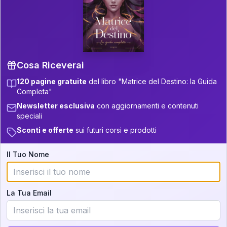
P.S. Interpretazione parziale
👇
gratuita
Scorri più in basso per vedere
un'interpretazione parziale gratuita della tua
Matrice! (o clicca qui!)
Cosa Riceverai
120 pagine gratuite
del libro "Matrice del Destino: la Guida
📚
Libro in Arrivo
Completa"
Iscriviti alla newsletter per ricevere
Newsletter esclusiva
con aggiornamenti e contenuti
aggiornamenti quando sarà disponibile.
speciali
Sconti e offerte
sui futuri corsi e prodotti
Il Tuo Nome
Cosa scoprirete nella vostra
interpretazione:
La Tua Email
💕
Come rafforzare la vostra unione