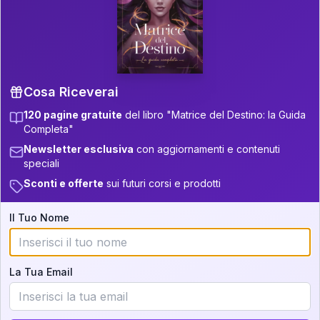
P.S. Interpretazione parziale
👇
gratuita
Scorri più in basso per vedere
un'interpretazione parziale gratuita della tua
Matrice! (o clicca qui!)
Cosa Riceverai
120 pagine gratuite
del libro "Matrice del Destino: la Guida
📚
Libro in Arrivo
Completa"
Iscriviti alla newsletter per ricevere
Newsletter esclusiva
con aggiornamenti e contenuti
aggiornamenti quando sarà disponibile.
speciali
Sconti e offerte
sui futuri corsi e prodotti
Il Tuo Nome
Cosa scoprirete nella vostra
interpretazione:
La Tua Email
💕
Come rafforzare la vostra unione