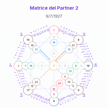
Matrice del Partner 2
9
/
7
/
1927
20
anni
19
11
12
22
17
10
7
5
21-22,5
15
18,5-19
8
20
22,5-23,5
17,5-18,5
21
5
16-17,5
23,5-24
10
anni
anni
13
10
30
15
25
26-27,5
13,5-14
12,5-13,5
27,5-28,5
anni
anni
11-12,5
28,5-29
21
16
8
14
21
7
8,5-9
31-32,5
10
21
5
17
7,5-8,5
32,5-33,5
12
8
21
13
6-7,5
33,5-34
7
generazione maschile
anni
9
generazione femminile
5
anni
35
21
5
19
3,5-4
36-37,5
16
10
2,5-3,5
37,5-38,5
7
11
1-2,5
38,5-39
0
40
9
7
19
7
16
5
5
12
8
9
anni
anni
13
78,5-79
3
41-42,5
8
77,5-78,5
42,5-43,5
11
17
5
21
76-77,5
43,5-44
7
anni
anni
75
45
8
10
22
14
73,5-74
46-47,5
20
15
11
72,5-73,5
47,5-48,5
19
7
12
5
71-72,5
48,5-49
6
10
15
17
9
5
70
50
68,5-69
51-52,5
67,5-68,5
52,5-53,5
anni
anni
66-67,5
53,5-54
5
anni
anni
17
65
55
6
8
63,5-64
56-57,5
13
62,5-63,5
57,5-58,5
7
8
7
61-62,5
58,5-59
17
22
6
15
5
7
15
60