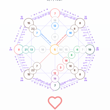
20
anni
18
11
11
22
6
10
22
7
21-22,5
15
18,5-19
5
20
22,5-23,5
17,5-18,5
10
5
16-17,5
23,5-24
7
anni
anni
13
10
30
15
25
26-27,5
13,5-14
12,5-13,5
27,5-28,5
anni
anni
11-12,5
28,5-29
19
15
8
12
8
7
8,5-9
31-32,5
20
22
8
17
7,5-8,5
32,5-33,5
7
8
7
18
6-7,5
33,5-34
5
generazione maschile
anni
9
generazione femminile
5
anni
18
35
17
19
3,5-4
36-37,5
13
10
2,5-3,5
37,5-38,5
21
11
1-2,5
38,5-39
0
40
8
5
19
21
13
18
10
15
6
7
anni
anni
6
78,5-79
11
41-42,5
21
77,5-78,5
10
42,5-43,5
13
18
19
76-77,5
43,5-44
18
anni
anni
75
45
5
9
7
18
73,5-74
46-47,5
3
7
8
72,5-73,5
47,5-48,5
20
22
8
17
71-72,5
48,5-49
8
12
7
15
8
19
70
50
68,5-69
51-52,5
67,5-68,5
52,5-53,5
anni
anni
66-67,5
53,5-54
7
anni
anni
13
65
55
10
63,5-64
56-57,5
5
5
20
62,5-63,5
57,5-58,5
22
7
61-62,5
58,5-59
15
6
10
11
22
18
11
60
anni