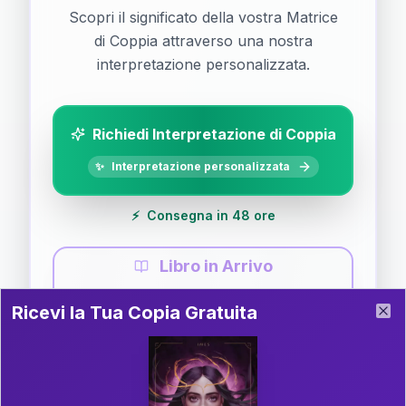
Scopri il significato della vostra Matrice
di Coppia attraverso una nostra
interpretazione personalizzata.
Richiedi Interpretazione di Coppia
✨
Interpretazione personalizzata
⚡
Consegna in 48 ore
Libro in Arrivo
Ricevi la Tua Copia Gratuita del Libro
📚
Guida completa di Coppia
Ricevi la Tua Copia Gratuita
Clo
Il libro è in fase di scrittura. Iscriviti alla newsletter
per ricevere aggiornamenti!