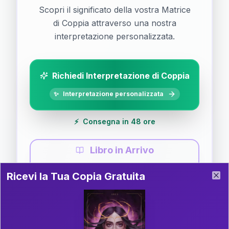
Scopri il significato della vostra Matrice
di Coppia attraverso una nostra
interpretazione personalizzata.
Richiedi Interpretazione di Coppia
✨
Interpretazione personalizzata
⚡
Consegna in 48 ore
Libro in Arrivo
Ricevi la Tua Copia Gratuita del Libro
📚
Guida completa di Coppia
Ricevi la Tua Copia Gratuita
Clo
Il libro è in fase di scrittura. Iscriviti alla newsletter
per ricevere aggiornamenti!