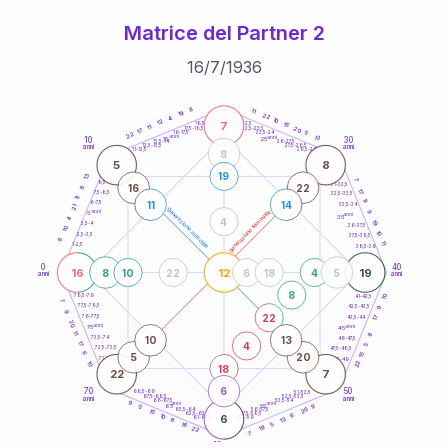
Matrice del Partner 2
16
/
7
/
1936
20
anni
8
11
19
22
4
10
12
7
21-22,5
15
18,5-19
11
20
22,5-23,5
17,5-18,5
17
5
16-17,5
23,5-24
22
anni
anni
13
10
30
15
25
26-27,5
13,5-14
12,5-13,5
27,5-28,5
anni
anni
11-12,5
28,5-29
8
5
8
19
13
7
8,5-9
31-32,5
16
22
8
17
7,5-8,5
32,5-33,5
11
8
11
14
6-7,5
33,5-34
21
generazione maschile
anni
9
generazione femminile
5
anni
35
4
4
19
3,5-4
36-37,5
10
10
2,5-3,5
37,5-38,5
8
11
1-2,5
38,5-39
0
40
16
12
19
8
10
22
6
18
4
5
anni
anni
8
10
78,5-79
41-42,5
7
77,5-78,5
9
42,5-43,5
9
22
76-77,5
17
43,5-44
20
anni
anni
75
45
11
8
10
13
73,5-74
46-47,5
4
17
5
72,5-73,5
47,5-48,5
6
5
20
15
71-72,5
48,5-49
22
10
18
22
7
6
70
50
68,5-69
51-52,5
67,5-68,5
52,5-53,5
anni
anni
66-67,5
53,5-54
9
anni
anni
9
65
55
5
20
63,5-64
56-57,5
15
62,5-63,5
57,5-58,5
6
10
6
61-62,5
58,5-59
13
8
5
16
19
22
7
60