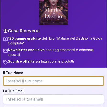
P.S. Interpretazione parziale
👇
gratuita
Scorri più in basso per vedere
un'interpretazione parziale gratuita della tua
Matrice! (o clicca qui!)
Cosa Riceverai
120 pagine gratuite
del libro "Matrice del Destino: la Guida
📚
Libro in Arrivo
Completa"
Iscriviti alla newsletter per ricevere
Newsletter esclusiva
con aggiornamenti e contenuti
aggiornamenti quando sarà disponibile.
speciali
Sconti e offerte
sui futuri corsi e prodotti
Il Tuo Nome
Cosa scoprirete nella vostra
interpretazione:
La Tua Email
💕
Come rafforzare la vostra unione