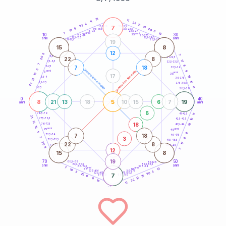
20
anni
18
11
11
22
6
10
22
7
21-22,5
15
18,5-19
5
20
22,5-23,5
17,5-18,5
10
5
16-17,5
23,5-24
7
anni
anni
13
10
30
15
25
26-27,5
13,5-14
12,5-13,5
27,5-28,5
anni
anni
11-12,5
28,5-29
19
15
8
12
8
7
8,5-9
31-32,5
20
22
8
17
7,5-8,5
32,5-33,5
7
8
7
18
6-7,5
33,5-34
5
generazione maschile
anni
9
generazione femminile
5
anni
18
35
17
19
3,5-4
36-37,5
13
10
2,5-3,5
37,5-38,5
21
11
1-2,5
38,5-39
0
40
8
5
19
21
13
18
10
15
6
7
anni
anni
6
78,5-79
11
41-42,5
21
77,5-78,5
10
42,5-43,5
13
18
19
76-77,5
43,5-44
18
anni
anni
75
45
5
9
7
18
73,5-74
46-47,5
3
7
8
72,5-73,5
47,5-48,5
20
22
8
17
71-72,5
48,5-49
8
12
7
15
8
19
70
50
68,5-69
51-52,5
67,5-68,5
52,5-53,5
anni
anni
66-67,5
53,5-54
7
anni
anni
13
65
55
10
63,5-64
56-57,5
5
5
20
62,5-63,5
57,5-58,5
22
7
61-62,5
58,5-59
15
6
10
11
22
18
11
60
anni