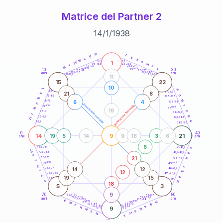
Matrice del Partner 2
14
/
1
/
1938
20
anni
18
7
17
6
6
11
16
1
21-22,5
5
18,5-19
20
14
22,5-23,5
17,5-18,5
4
9
16-17,5
23,5-24
19
anni
anni
4
10
30
15
25
26-27,5
13,5-14
12,5-13,5
27,5-28,5
anni
anni
11-12,5
28,5-29
11
15
22
10
5
6
8,5-9
31-32,5
21
8
8
11
7,5-8,5
32,5-33,5
19
18
6
4
6-7,5
33,5-34
11
generazione maschile
anni
7
generazione femminile
5
anni
18
35
19
17
3,5-4
36-37,5
7
10
2,5-3,5
37,5-38,5
21
4
1-2,5
38,5-39
0
40
14
9
21
19
5
14
9
18
3
6
anni
anni
6
78,5-79
3
41-42,5
20
77,5-78,5
9
42,5-43,5
6
21
76-77,5
15
43,5-44
7
anni
anni
75
45
19
6
14
12
73,5-74
46-47,5
12
7
15
72,5-73,5
47,5-48,5
6
19
15
9
71-72,5
48,5-49
11
12
18
5
3
9
70
50
68,5-69
51-52,5
67,5-68,5
52,5-53,5
anni
anni
66-67,5
53,5-54
6
anni
anni
18
65
55
19
15
63,5-64
56-57,5
6
62,5-63,5
57,5-58,5
9
14
9
61-62,5
58,5-59
12
19
6
5
21
14
3
60