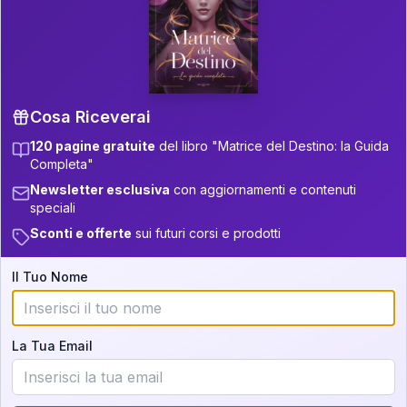
P.S. Interpretazione parziale
👇
gratuita
Scorri più in basso per vedere
un'interpretazione parziale gratuita della tua
Matrice! (o clicca qui!)
Cosa Riceverai
120 pagine gratuite
del libro "Matrice del Destino: la Guida
📚
Libro in Arrivo
Completa"
Iscriviti alla newsletter per ricevere
Newsletter esclusiva
con aggiornamenti e contenuti
aggiornamenti quando sarà disponibile.
speciali
Sconti e offerte
sui futuri corsi e prodotti
Il Tuo Nome
Cosa scoprirete nella vostra
interpretazione:
La Tua Email
💕
Come rafforzare la vostra unione