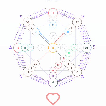
20
anni
13
7
12
6
5
11
1
11
21-22,5
5
18,5-19
5
14
22,5-23,5
17,5-18,5
21
9
16-17,5
23,5-24
4
anni
anni
4
10
30
15
25
26-27,5
13,5-14
12,5-13,5
27,5-28,5
anni
anni
11-12,5
28,5-29
10
10
22
9
21
6
8,5-9
31-32,5
9
6
11
11
7,5-8,5
32,5-33,5
3
18
17
11
6-7,5
33,5-34
19
generazione maschile
anni
7
generazione femminile
5
anni
35
11
17
17
3,5-4
36-37,5
10
10
2,5-3,5
37,5-38,5
19
4
1-2,5
38,5-39
0
40
9
8
21
8
17
7
7
15
11
5
anni
anni
16
78,5-79
41-42,5
7
13
77,5-78,5
42,5-43,5
4
4
5
14
76-77,5
43,5-44
8
anni
anni
75
45
22
10
20
14
73,5-74
46-47,5
17
3
9
72,5-73,5
47,5-48,5
8
6
21
17
71-72,5
48,5-49
21
6
12
13
7
16
70
50
68,5-69
51-52,5
67,5-68,5
52,5-53,5
anni
anni
66-67,5
53,5-54
16
anni
anni
65
55
7
3
18
63,5-64
56-57,5
20
62,5-63,5
57,5-58,5
11
17
4
61-62,5
58,5-59
11
11
8
21
15
7
19
60
anni