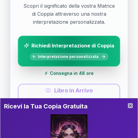
Scopri il significato della vostra Matrice
di Coppia attraverso una nostra
interpretazione personalizzata.
Richiedi Interpretazione di Coppia
✨
Interpretazione personalizzata
⚡
Consegna in 48 ore
Libro in Arrivo
Ricevi la Tua Copia Gratuita del Libro
📚
Guida completa di Coppia
Ricevi la Tua Copia Gratuita
Clo
Il libro è in fase di scrittura. Iscriviti alla newsletter
per ricevere aggiornamenti!