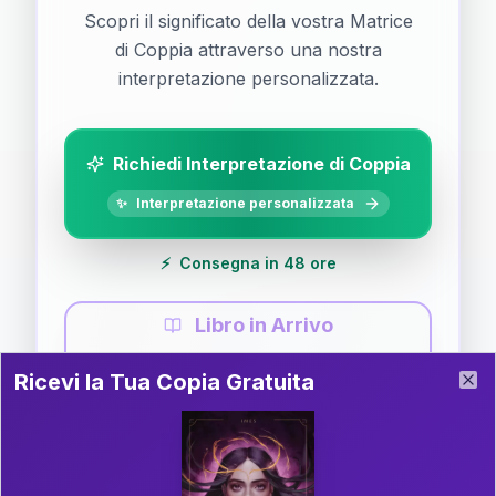
Scopri il significato della vostra Matrice
di Coppia attraverso una nostra
interpretazione personalizzata.
Richiedi Interpretazione di Coppia
✨
Interpretazione personalizzata
⚡
Consegna in 48 ore
Libro in Arrivo
Ricevi la Tua Copia Gratuita del Libro
📚
Guida completa di Coppia
Ricevi la Tua Copia Gratuita
Clo
Il libro è in fase di scrittura. Iscriviti alla newsletter
per ricevere aggiornamenti!