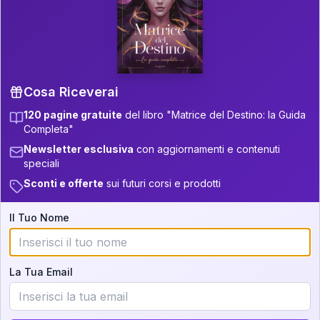
P.S. Interpretazione parziale
👇
gratuita
Scorri più in basso per vedere
un'interpretazione parziale gratuita della tua
Matrice! (o clicca qui!)
Cosa Riceverai
120 pagine gratuite
del libro "Matrice del Destino: la Guida
📚
Libro in Arrivo
Completa"
Iscriviti alla newsletter per ricevere
Newsletter esclusiva
con aggiornamenti e contenuti
aggiornamenti quando sarà disponibile.
speciali
Sconti e offerte
sui futuri corsi e prodotti
Il Tuo Nome
Cosa scoprirete nella vostra
interpretazione:
La Tua Email
💕
Come rafforzare la vostra unione