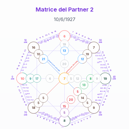
Matrice del Partner 2
10
/
6
/
1927
20
anni
16
7
10
19
5
5
22
6
21-22,5
13
18,5-19
6
6
22,5-23,5
17,5-18,5
11
20
16-17,5
23,5-24
9
anni
anni
9
10
30
15
25
26-27,5
13,5-14
12,5-13,5
27,5-28,5
anni
anni
11-12,5
28,5-29
19
16
7
22
13
22
8,5-9
31-32,5
10
19
6
15
7,5-8,5
32,5-33,5
14
5
21
12
6-7,5
33,5-34
8
generazione maschile
anni
8
generazione femminile
5
anni
35
8
20
17
3,5-4
36-37,5
18
9
2,5-3,5
37,5-38,5
10
10
1-2,5
38,5-39
0
40
10
7
19
9
17
6
5
12
8
9
anni
anni
13
78,5-79
3
41-42,5
3
77,5-78,5
42,5-43,5
11
20
5
21
76-77,5
43,5-44
3
anni
anni
75
45
10
10
5
14
73,5-74
46-47,5
20
20
11
72,5-73,5
47,5-48,5
19
10
5
5
71-72,5
48,5-49
10
10
15
18
9
5
70
50
68,5-69
51-52,5
67,5-68,5
52,5-53,5
anni
anni
66-67,5
53,5-54
8
anni
anni
17
65
55
8
8
63,5-64
56-57,5
16
62,5-63,5
57,5-58,5
8
8
7
61-62,5
58,5-59
17
6
6
16
6
7
15
60