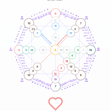
20
anni
15
7
9
19
3
5
21
6
21-22,5
13
18,5-19
3
6
22,5-23,5
17,5-18,5
9
20
16-17,5
23,5-24
6
anni
anni
9
10
30
15
25
26-27,5
13,5-14
12,5-13,5
27,5-28,5
anni
anni
11-12,5
28,5-29
17
15
7
11
9
22
8,5-9
31-32,5
22
6
21
15
7,5-8,5
32,5-33,5
9
5
7
17
6-7,5
33,5-34
6
generazione maschile
anni
8
generazione femminile
5
anni
21
35
16
17
3,5-4
36-37,5
15
9
2,5-3,5
37,5-38,5
6
10
1-2,5
38,5-39
0
40
9
5
19
5
14
19
10
15
6
7
anni
anni
6
78,5-79
11
41-42,5
7
77,5-78,5
10
42,5-43,5
16
18
19
76-77,5
43,5-44
5
anni
anni
75
45
7
9
8
18
73,5-74
46-47,5
3
12
8
72,5-73,5
47,5-48,5
5
6
8
17
71-72,5
48,5-49
21
12
7
16
8
19
70
50
68,5-69
51-52,5
67,5-68,5
52,5-53,5
anni
anni
66-67,5
53,5-54
10
anni
anni
13
65
55
21
63,5-64
56-57,5
5
8
20
62,5-63,5
57,5-58,5
5
7
61-62,5
58,5-59
15
17
10
12
22
19
11
60
anni