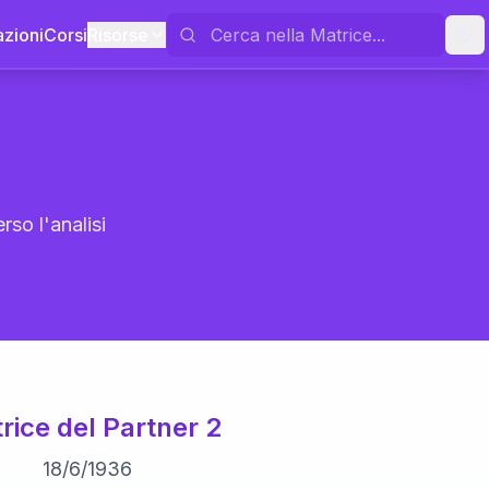
azioni
Corsi
Risorse
rso l'analisi
rice del Partner 2
18
/
6
/
1936