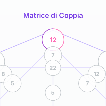
Matrice di Coppia
12
7
22
8
12
5
7
5