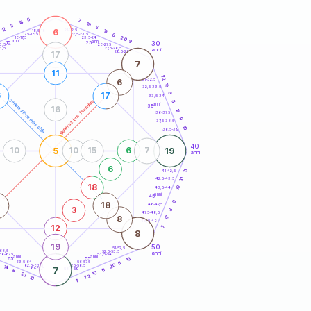
20
anni
6
7
18
19
3
5
12
6
21-22,5
13
18,5-19
22,5-23,5
6
17,5-18,5
20
16-17,5
23,5-24
anni
anni
9
30
15
25
26-27,5
3,5-14
3,5
27,5-28,5
anni
28,5-29
17
7
11
22
31-32,5
6
15
32,5-33,5
5
6
17
33,5-34
generazione maschile
generazione femminile
8
anni
35
16
17
36-37,5
9
37,5-38,5
10
38,5-39
40
5
19
10
10
15
6
7
anni
6
41-42,5
11
10
42,5-43,5
18
19
43,5-44
anni
45
9
7
18
46-47,5
3
8
47,5-48,5
17
8
48,5-49
12
7
8
19
50
51-52,5
-68,5
52,5-53,5
anni
66-67,5
53,5-54
anni
anni
13
65
55
63,5-64
56-57,5
5
20
62,5-63,5
57,5-58,5
14
7
61-62,5
58,5-59
15
8
10
21
22
10
11
60
anni