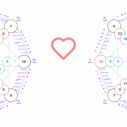
3
6
18
20
6
9
30
10
5
1
5-28,5
12,5-1
anni
anni
28,5-29
11-12,5
7
6
18
22
8,5-9
31-32,5
6
22
12
15
7,5-8,5
32,5-33,5
18
5
1
6-7,5
33,5-34
6
anni
8
5
anni
35
12
17
3,5-4
36-37,5
6
9
2,5-3,5
37,5-38,5
6
10
1-2,5
38,5-39
40
0
19
18
6
7
5
5
anni
anni
6
78,5-79
41-42,5
11
7
77,5-78,5
10
42,5-43,5
7
76-77,5
19
43,5-44
14
anni
anni
75
45
7
9
1
73,5-74
46-47,5
21
8
72,5-73,5
47,5-48,5
14
17
8
6
71-72,5
48,5-49
21
7
8
7
50
70
68,5-69
51-52,5
67,5
-53,5
anni
anni
4
10
13
21
5
8
20