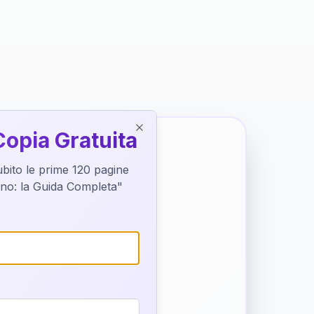
Copia Gratuita
Close
subito le prime 120 pagine
tino: la Guida Completa"
o destino
trice di