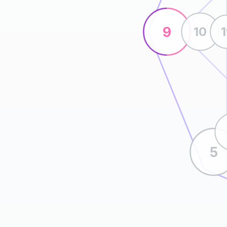
9
10
5