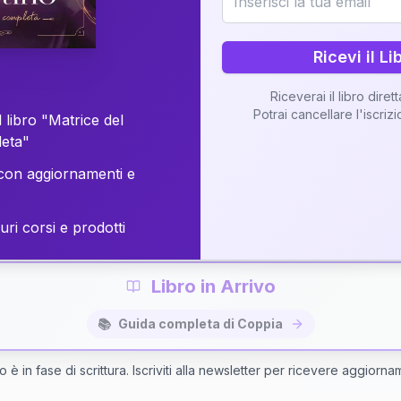
o della vostra Matrice di Coppia attraverso una n
personalizzata.
Ricevi il Li
Riceverai il libro diret
Potrai cancellare l'iscriz
 libro "Matrice del
Richiedi Interpretazione di Coppia
leta"
on aggiornamenti e
✨
Interpretazione personalizzata
⚡
Consegna in 48 ore
uri corsi e prodotti
Libro in Arrivo
📚
Guida completa di Coppia
bro è in fase di scrittura. Iscriviti alla newsletter per ricevere aggiorna