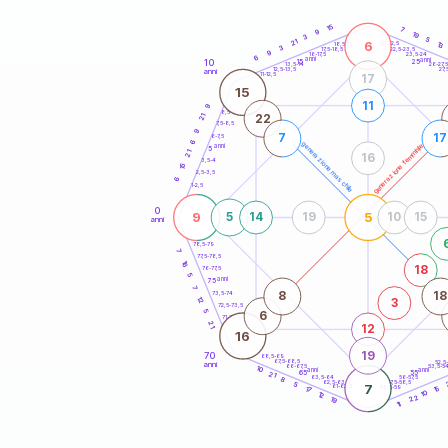
20
anni
15
7
9
19
3
5
21
6
21-22,5
13
18,5-19
3
22,5-23,5
17,5-18,5
9
16-17,5
23,5-24
6
anni
anni
10
15
25
26-27,
13,5-14
12,5-13,5
27,
anni
11-12,5
17
15
11
9
8,5-9
22
21
7,5-8,5
9
7
17
6-7,5
6
generazione maschile
generazione femminile
anni
5
21
16
3,5-4
15
2,5-3,5
6
1-2,5
0
9
5
5
14
19
10
15
anni
78,5-79
7
77,5-78,5
16
18
76-77,5
5
anni
75
7
8
18
73,5-74
12
3
72,5-73,5
5
6
71-72,5
21
12
16
19
70
68,5-69
67,5-68,5
52,5
anni
66-67,5
53,5-5
10
anni
anni
65
55
21
63,5-64
56-57,5
8
62,5-63,5
57,5-58,5
5
7
61-62,5
58,5-59
15
17
10
12
22
19
11
60
anni