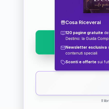
Scopri il significat
Cosa Riceverai
120 pagine gratuite
del
Destino: la Guida Comp
Newsletter esclusiva
c
contenuti speciali
Sconti e offerte
sui fut
Il li