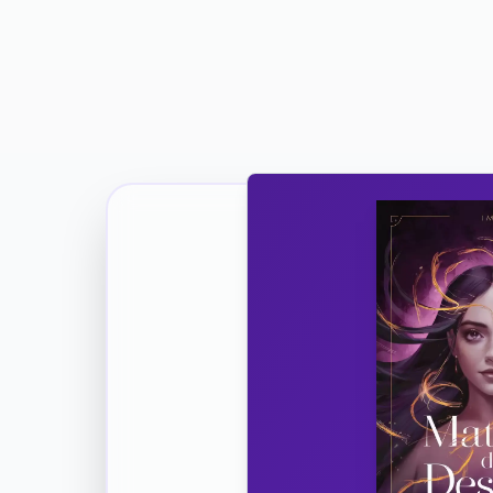
Ricevi la Tua Copia Gratuit
Unisciti
Vuoi co