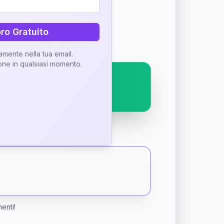
ostra interpretazione
bro Gratuito
tamente nella tua email.
ione in qualsiasi momento.
menti!