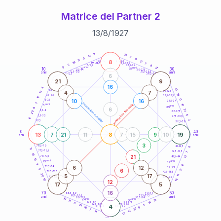
Matrice del Partner 2
13
/
8
/
1927
20
anni
9
15
19
7
3
6
8
11
21-22,5
17
18,5-19
16
7
22,5-23,5
17,5-18,5
5
8
16-17,5
23,5-24
8
anni
anni
17
10
30
15
25
26-27,5
13,5-14
12,5-13,5
27,5-28,5
anni
anni
11-12,5
28,5-29
6
21
9
16
4
10
8,5-9
31-32,5
4
7
10
19
7,5-8,5
32,5-33,5
17
11
10
16
6-7,5
33,5-34
7
generazione maschile
anni
10
generazione femminile
5
anni
35
9
6
21
3,5-4
36-37,5
20
11
2,5-3,5
37,5-38,5
6
3
1-2,5
38,5-39
0
40
13
8
19
7
21
11
7
15
9
10
anni
anni
3
8
78,5-79
41-42,5
11
77,5-78,5
42,5-43,5
7
16
21
13
76-77,5
43,5-44
19
anni
anni
75
45
3
6
6
12
73,5-74
46-47,5
6
5
17
72,5-73,5
47,5-48,5
20
5
17
11
71-72,5
48,5-49
16
10
12
17
5
16
70
50
68,5-69
51-52,5
67,5-68,5
52,5-53,5
anni
anni
66-67,5
53,5-54
10
anni
anni
19
65
55
11
14
63,5-64
56-57,5
5
62,5-63,5
57,5-58,5
21
4
5
61-62,5
58,5-59
9
10
22
7
13
11
17
60