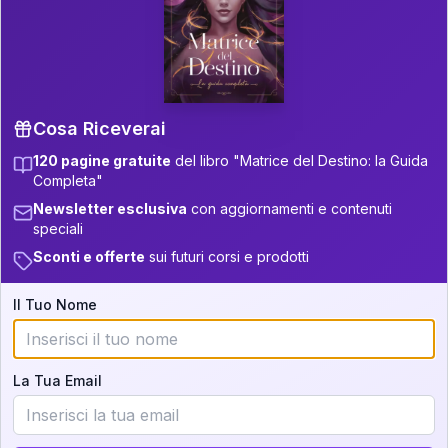
P.S. Interpretazione parziale
👇
gratuita
Scorri più in basso per vedere
un'interpretazione parziale gratuita della tua
Matrice! (o clicca qui!)
Cosa Riceverai
120 pagine gratuite
del libro "Matrice del Destino: la Guida
📚
Libro in Arrivo
Completa"
Iscriviti alla newsletter per ricevere
Newsletter esclusiva
con aggiornamenti e contenuti
aggiornamenti quando sarà disponibile.
speciali
Sconti e offerte
sui futuri corsi e prodotti
Il Tuo Nome
Cosa scoprirete nella vostra
interpretazione:
La Tua Email
💕
Come rafforzare la vostra unione