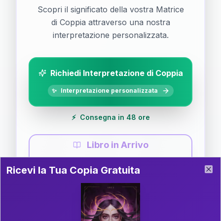
Scopri il significato della vostra Matrice
di Coppia attraverso una nostra
interpretazione personalizzata.
Richiedi Interpretazione di Coppia
✨
Interpretazione personalizzata
⚡
Consegna in 48 ore
Libro in Arrivo
Ricevi la Tua Copia Gratuita del Libro
📚
Guida completa di Coppia
Ricevi la Tua Copia Gratuita
Clo
Il libro è in fase di scrittura. Iscriviti alla newsletter
per ricevere aggiornamenti!