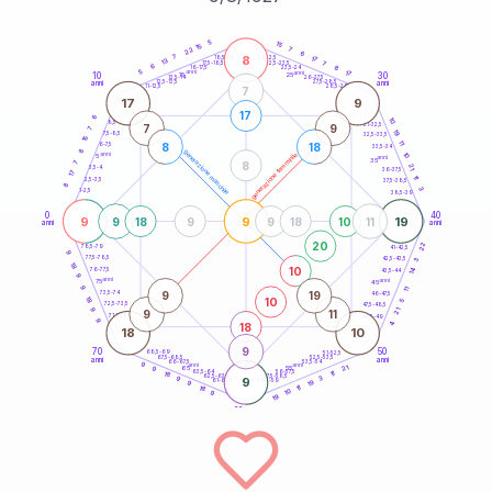
20
anni
5
15
15
7
22
6
8
7
21-22,5
17
18,5-19
13
7
22,5-23,5
17,5-18,5
6
8
16-17,5
23,5-24
5
anni
anni
17
10
30
15
25
26-27,5
13,5-14
12,5-13,5
27,5-28,5
anni
anni
11-12,5
28,5-29
7
17
9
17
6
10
8,5-9
31-32,5
7
9
7
19
7,5-8,5
32,5-33,5
15
11
8
18
6-7,5
33,5-34
8
generazione maschile
anni
10
generazione femminile
5
anni
35
8
7
21
3,5-4
36-37,5
17
11
2,5-3,5
37,5-38,5
8
3
1-2,5
38,5-39
0
40
9
9
19
9
18
9
9
18
10
11
anni
anni
20
22
78,5-79
41-42,5
9
77,5-78,5
42,5-43,5
3
18
10
14
76-77,5
43,5-44
9
anni
anni
75
45
9
11
9
19
73,5-74
46-47,5
10
18
5
72,5-73,5
47,5-48,5
9
21
9
11
71-72,5
48,5-49
9
18
4
18
10
9
70
50
68,5-69
51-52,5
67,5-68,5
52,5-53,5
anni
anni
66-67,5
53,5-54
9
anni
anni
21
65
55
9
63,5-64
56-57,5
11
18
62,5-63,5
57,5-58,5
3
9
9
61-62,5
19
58,5-59
9
11
18
10
9
19
60
anni