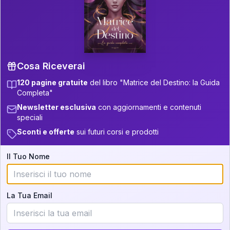
P.S. Interpretazione parziale
👇
gratuita
Scorri più in basso per vedere
un'interpretazione parziale gratuita della tua
Matrice! (o clicca qui!)
Cosa Riceverai
120 pagine gratuite
del libro "Matrice del Destino: la Guida
📚
Libro in Arrivo
Completa"
Iscriviti alla newsletter per ricevere
Newsletter esclusiva
con aggiornamenti e contenuti
aggiornamenti quando sarà disponibile.
speciali
Sconti e offerte
sui futuri corsi e prodotti
Il Tuo Nome
Cosa scoprirete nella vostra
interpretazione:
La Tua Email
💕
Come rafforzare la vostra unione