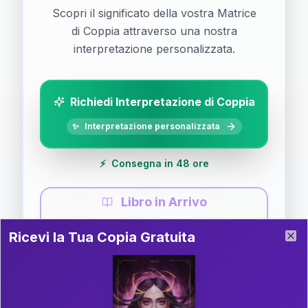
Scopri il significato della vostra Matrice
di Coppia attraverso una nostra
interpretazione personalizzata.
Richiedi Interpretazione di Coppia
✨
Interpretazione personalizzata
⚡
Consegna in 48 ore
Libro in Arrivo
Ricevi la Tua Copia Gratuita del Libro
📚
Guida completa di Coppia
Ricevi la Tua Copia Gratuita
Clo
Il libro è in fase di scrittura. Iscriviti alla newsletter
per ricevere aggiornamenti!