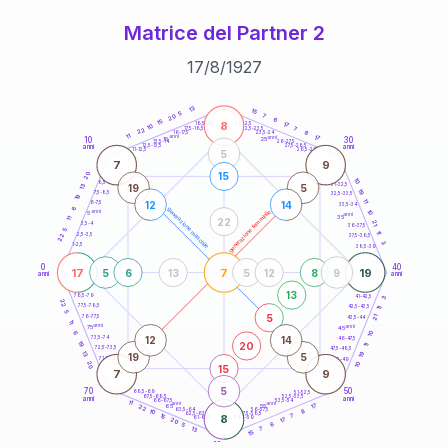
Matrice del Partner 2
17
/
8
/
1927
20
anni
13
15
5
7
20
6
15
8
21-22,5
17
18,5-19
10
7
22,5-23,5
17,5-18,5
22
8
16-17,5
23,5-24
11
anni
anni
17
10
30
15
25
26-27,5
13,5-14
12,5-13,5
27,5-28,5
anni
anni
11-12,5
28,5-29
5
7
9
15
20
10
8,5-9
31-32,5
19
5
13
19
7,5-8,5
32,5-33,5
19
11
12
14
6-7,5
33,5-34
6
generazione maschile
anni
10
generazione femminile
5
anni
35
11
22
21
3,5-4
36-37,5
5
11
2,5-3,5
22
37,5-38,5
3
1-2,5
38,5-39
0
40
17
7
19
5
6
13
5
12
8
9
anni
anni
13
78,5-79
3
41-42,5
22
77,5-78,5
42,5-43,5
11
5
5
21
76-77,5
43,5-44
11
anni
anni
75
45
6
10
12
14
73,5-74
46-47,5
20
19
11
72,5-73,5
47,5-48,5
19
13
19
5
71-72,5
48,5-49
20
10
15
7
9
5
70
50
68,5-69
51-52,5
67,5-68,5
52,5-53,5
anni
anni
66-67,5
53,5-54
11
anni
anni
17
65
55
22
8
63,5-64
56-57,5
10
62,5-63,5
57,5-58,5
15
8
7
61-62,5
58,5-59
17
20
6
5
13
7
15
60