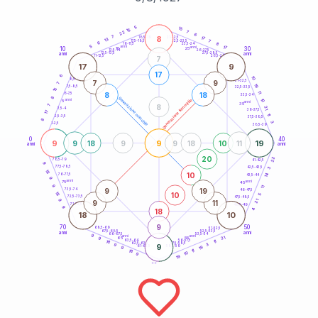
20
anni
5
15
15
7
22
6
8
7
21-22,5
17
18,5-19
13
7
22,5-23,5
17,5-18,5
6
8
16-17,5
23,5-24
5
anni
anni
17
10
30
15
25
26-27,5
13,5-14
12,5-13,5
27,5-28,5
anni
anni
11-12,5
28,5-29
7
17
9
17
6
10
8,5-9
31-32,5
7
9
7
19
7,5-8,5
32,5-33,5
15
11
8
18
6-7,5
33,5-34
8
generazione maschile
anni
10
generazione femminile
5
anni
35
8
7
21
3,5-4
36-37,5
17
11
2,5-3,5
37,5-38,5
8
3
1-2,5
38,5-39
0
40
9
9
19
9
18
9
9
18
10
11
anni
anni
20
22
78,5-79
41-42,5
9
77,5-78,5
42,5-43,5
3
18
10
14
76-77,5
43,5-44
9
anni
anni
75
45
9
11
9
19
73,5-74
46-47,5
10
18
5
72,5-73,5
47,5-48,5
9
21
9
11
71-72,5
48,5-49
9
18
4
18
10
9
70
50
68,5-69
51-52,5
67,5-68,5
52,5-53,5
anni
anni
66-67,5
53,5-54
9
anni
anni
21
65
55
9
63,5-64
56-57,5
11
18
62,5-63,5
57,5-58,5
3
9
9
61-62,5
19
58,5-59
9
11
18
10
9
19
60
anni