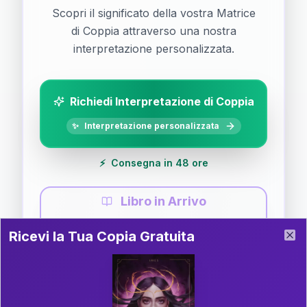
Scopri il significato della vostra Matrice
di Coppia attraverso una nostra
interpretazione personalizzata.
Richiedi Interpretazione di Coppia
✨
Interpretazione personalizzata
⚡
Consegna in 48 ore
Libro in Arrivo
Ricevi la Tua Copia Gratuita del Libro
📚
Guida completa di Coppia
Ricevi la Tua Copia Gratuita
Clo
Il libro è in fase di scrittura. Iscriviti alla newsletter
per ricevere aggiornamenti!