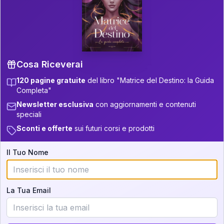
P.S. Interpretazione parziale
👇
gratuita
Scorri più in basso per vedere
un'interpretazione parziale gratuita della tua
Matrice! (o clicca qui!)
Cosa Riceverai
120 pagine gratuite
del libro "Matrice del Destino: la Guida
📚
Libro in Arrivo
Completa"
Iscriviti alla newsletter per ricevere
Newsletter esclusiva
con aggiornamenti e contenuti
aggiornamenti quando sarà disponibile.
speciali
Sconti e offerte
sui futuri corsi e prodotti
Il Tuo Nome
Cosa scoprirete nella vostra
interpretazione:
La Tua Email
💕
Come rafforzare la vostra unione