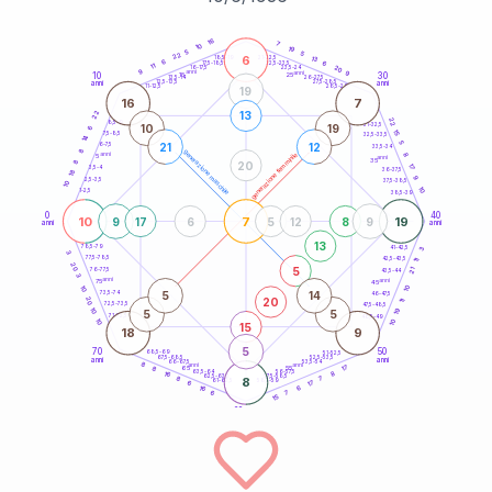
20
anni
16
7
10
19
5
5
22
6
21-22,5
13
18,5-19
6
6
22,5-23,5
17,5-18,5
11
20
16-17,5
23,5-24
9
anni
anni
9
10
30
15
25
26-27,5
13,5-14
12,5-13,5
27,5-28,5
anni
anni
11-12,5
28,5-29
19
16
7
22
13
22
8,5-9
31-32,5
10
19
6
15
7,5-8,5
32,5-33,5
14
5
21
12
6-7,5
33,5-34
8
generazione maschile
anni
8
generazione femminile
5
anni
35
8
20
17
3,5-4
36-37,5
18
9
2,5-3,5
37,5-38,5
10
10
1-2,5
38,5-39
0
40
10
7
19
9
17
6
5
12
8
9
anni
anni
13
78,5-79
3
41-42,5
3
77,5-78,5
42,5-43,5
11
20
5
21
76-77,5
43,5-44
3
anni
anni
75
45
10
10
5
14
73,5-74
46-47,5
20
20
11
72,5-73,5
47,5-48,5
19
10
5
5
71-72,5
48,5-49
10
10
15
18
9
5
70
50
68,5-69
51-52,5
67,5-68,5
52,5-53,5
anni
anni
66-67,5
53,5-54
8
anni
anni
17
65
55
8
8
63,5-64
56-57,5
16
62,5-63,5
57,5-58,5
8
8
7
61-62,5
58,5-59
17
6
6
16
6
7
15
60
anni