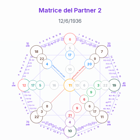
Matrice del Partner 2
12
/
6
/
1936
20
anni
18
7
12
19
18
5
6
6
21-22,5
13
18,5-19
12
6
22,5-23,5
17,5-18,5
6
20
16-17,5
23,5-24
6
anni
anni
9
10
30
15
25
26-27,5
13,5-14
12,5-13,5
27,5-28,5
anni
anni
11-12,5
28,5-29
5
18
7
17
12
22
8,5-9
31-32,5
22
9
21
15
7,5-8,5
32,5-33,5
6
5
4
20
6-7,5
33,5-34
3
generazione maschile
anni
8
generazione femminile
5
anni
18
35
10
17
3,5-4
36-37,5
15
9
2,5-3,5
37,5-38,5
9
10
1-2,5
38,5-39
0
40
12
11
19
17
5
16
13
6
3
22
anni
anni
9
78,5-79
41-42,5
5
4
22
77,5-78,5
42,5-43,5
19
6
76-77,5
43,5-44
7
8
anni
anni
75
45
7
3
8
6
73,5-74
46-47,5
9
18
17
72,5-73,5
47,5-48,5
11
14
3
17
71-72,5
48,5-49
6
21
7
22
11
4
70
50
68,5-69
51-52,5
67,5-68,5
52,5-53,5
anni
anni
66-67,5
53,5-54
4
anni
anni
16
65
55
9
63,5-64
56-57,5
5
14
62,5-63,5
57,5-58,5
8
5
10
61-62,5
58,5-59
21
20
7
15
4
7
14
60