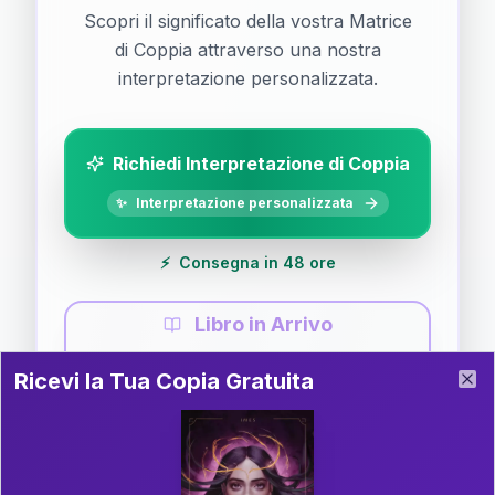
Scopri il significato della vostra Matrice
di Coppia attraverso una nostra
interpretazione personalizzata.
Richiedi Interpretazione di Coppia
✨
Interpretazione personalizzata
⚡
Consegna in 48 ore
Libro in Arrivo
Ricevi la Tua Copia Gratuita del Libro
📚
Guida completa di Coppia
Ricevi la Tua Copia Gratuita
Clo
Il libro è in fase di scrittura. Iscriviti alla newsletter
per ricevere aggiornamenti!