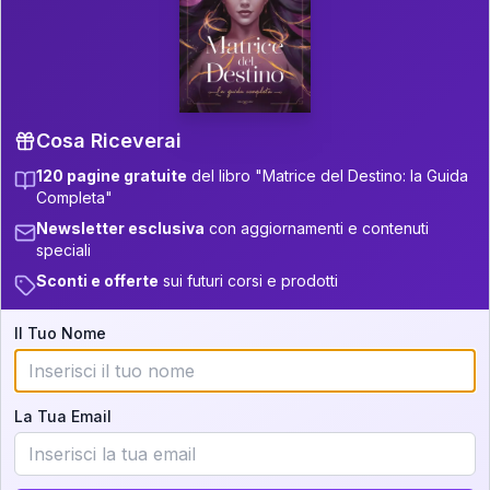
P.S. Interpretazione parziale
👇
gratuita
Scorri più in basso per vedere
un'interpretazione parziale gratuita della tua
Matrice! (o clicca qui!)
Cosa Riceverai
120 pagine gratuite
del libro "Matrice del Destino: la Guida
📚
Libro in Arrivo
Completa"
Iscriviti alla newsletter per ricevere
Newsletter esclusiva
con aggiornamenti e contenuti
aggiornamenti quando sarà disponibile.
speciali
Sconti e offerte
sui futuri corsi e prodotti
Il Tuo Nome
Cosa scoprirete nella vostra
interpretazione:
La Tua Email
💕
Come rafforzare la vostra unione