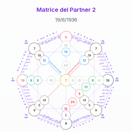
Matrice del Partner 2
19
/
6
/
1936
20
anni
7
7
19
19
5
5
13
6
21-22,5
13
18,5-19
6
6
22,5-23,5
17,5-18,5
20
20
16-17,5
23,5-24
9
anni
anni
9
10
30
15
25
26-27,5
13,5-14
12,5-13,5
27,5-28,5
anni
anni
11-12,5
28,5-29
19
7
7
22
13
22
8,5-9
31-32,5
19
19
15
15
7,5-8,5
32,5-33,5
5
5
12
12
6-7,5
33,5-34
8
generazione maschile
anni
8
generazione femminile
5
anni
35
17
20
17
3,5-4
36-37,5
9
9
2,5-3,5
37,5-38,5
10
10
1-2,5
38,5-39
0
40
19
7
19
9
8
15
5
12
8
9
anni
anni
13
78,5-79
3
41-42,5
3
77,5-78,5
42,5-43,5
11
11
5
21
76-77,5
43,5-44
21
anni
anni
75
45
10
10
14
14
73,5-74
46-47,5
20
11
11
72,5-73,5
47,5-48,5
19
19
5
5
71-72,5
48,5-49
10
10
15
9
9
5
70
50
68,5-69
51-52,5
67,5-68,5
52,5-53,5
anni
anni
66-67,5
53,5-54
17
anni
anni
17
65
55
8
8
63,5-64
56-57,5
7
62,5-63,5
57,5-58,5
17
8
7
61-62,5
58,5-59
17
6
6
7
15
7
15
60