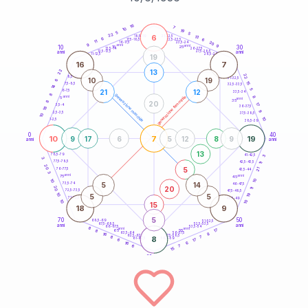
20
anni
16
7
10
19
5
5
22
6
21-22,5
13
18,5-19
6
6
22,5-23,5
17,5-18,5
11
20
16-17,5
23,5-24
9
anni
anni
9
10
30
15
25
26-27,5
13,5-14
12,5-13,5
27,5-28,5
anni
anni
11-12,5
28,5-29
19
16
7
22
13
22
8,5-9
31-32,5
10
19
6
15
7,5-8,5
32,5-33,5
14
5
21
12
6-7,5
33,5-34
8
generazione maschile
anni
8
generazione femminile
5
anni
35
8
20
17
3,5-4
36-37,5
18
9
2,5-3,5
37,5-38,5
10
10
1-2,5
38,5-39
0
40
10
7
19
9
17
6
5
12
8
9
anni
anni
13
78,5-79
3
41-42,5
3
77,5-78,5
42,5-43,5
11
20
5
21
76-77,5
43,5-44
3
anni
anni
75
45
10
10
5
14
73,5-74
46-47,5
20
20
11
72,5-73,5
47,5-48,5
19
10
5
5
71-72,5
48,5-49
10
10
15
18
9
5
70
50
68,5-69
51-52,5
67,5-68,5
52,5-53,5
anni
anni
66-67,5
53,5-54
8
anni
anni
17
65
55
8
8
63,5-64
56-57,5
16
62,5-63,5
57,5-58,5
8
8
7
61-62,5
58,5-59
17
6
6
16
6
7
15
60
anni