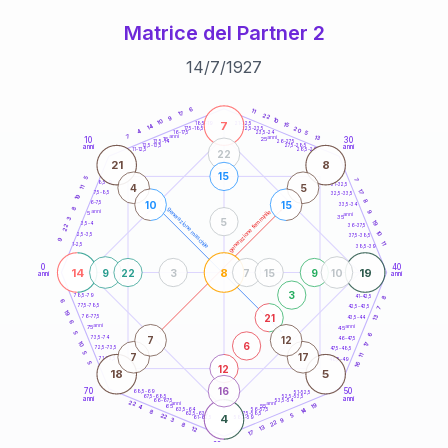
Matrice del Partner 2
14
/
7
/
1927
20
anni
6
11
17
22
9
10
10
7
21-22,5
15
18,5-19
14
20
22,5-23,5
17,5-18,5
4
5
16-17,5
23,5-24
7
anni
anni
13
10
30
15
25
26-27,5
13,5-14
12,5-13,5
27,5-28,5
anni
anni
11-12,5
28,5-29
22
21
8
15
5
7
8,5-9
31-32,5
4
5
11
17
7,5-8,5
32,5-33,5
19
8
10
15
6-7,5
33,5-34
8
generazione maschile
anni
9
generazione femminile
5
anni
35
3
5
19
3,5-4
22
36-37,5
10
2,5-3,5
37,5-38,5
9
11
1-2,5
38,5-39
0
40
14
8
19
9
22
3
7
15
9
10
anni
anni
3
8
78,5-79
41-42,5
6
77,5-78,5
42,5-43,5
7
19
21
13
76-77,5
43,5-44
6
anni
anni
75
45
5
6
7
12
73,5-74
46-47,5
6
10
17
72,5-73,5
47,5-48,5
5
7
17
11
71-72,5
48,5-49
16
5
12
18
5
16
70
50
68,5-69
51-52,5
67,5-68,5
52,5-53,5
anni
anni
66-67,5
53,5-54
22
anni
anni
19
65
55
4
14
63,5-64
56-57,5
8
62,5-63,5
57,5-58,5
22
4
5
61-62,5
58,5-59
9
3
22
8
13
12
17
60