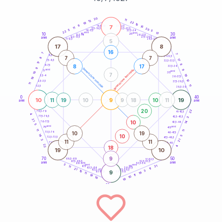
20
anni
20
11
13
22
19
10
6
7
21-22,5
15
18,5-19
11
20
22,5-23,5
17,5-18,5
5
5
16-17,5
23,5-24
22
anni
anni
13
10
30
15
25
26-27,5
13,5-14
12,5-13,5
27,5-28,5
anni
anni
11-12,5
28,5-29
5
17
8
16
7
7
8,5-9
31-32,5
7
7
8
17
7,5-8,5
32,5-33,5
17
8
8
17
6-7,5
33,5-34
9
generazione maschile
anni
9
generazione femminile
5
anni
35
10
7
19
3,5-4
36-37,5
19
10
2,5-3,5
37,5-38,5
11
11
1-2,5
38,5-39
0
40
10
9
19
11
19
10
9
18
10
11
anni
anni
20
22
78,5-79
41-42,5
4
77,5-78,5
42,5-43,5
3
21
10
14
76-77,5
43,5-44
5
anni
anni
75
45
11
11
10
19
73,5-74
46-47,5
10
14
5
72,5-73,5
47,5-48,5
3
21
11
11
71-72,5
48,5-49
22
18
4
19
10
9
70
50
68,5-69
51-52,5
67,5-68,5
52,5-53,5
anni
anni
66-67,5
53,5-54
3
anni
anni
21
65
55
11
63,5-64
56-57,5
11
21
62,5-63,5
57,5-58,5
3
10
9
61-62,5
19
58,5-59
11
11
19
10
10
19
60
anni