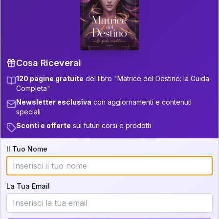
P.S. Interpretazione parziale
👇
gratuita
Scorri più in basso per vedere
un'interpretazione parziale gratuita della tua
Matrice! (o clicca qui!)
Cosa Riceverai
120 pagine gratuite
del libro "Matrice del Destino: la Guida
📚
Libro in Arrivo
Completa"
Iscriviti alla newsletter per ricevere
Newsletter esclusiva
con aggiornamenti e contenuti
aggiornamenti quando sarà disponibile.
speciali
Sconti e offerte
sui futuri corsi e prodotti
Il Tuo Nome
Cosa scoprirete nella vostra
interpretazione:
La Tua Email
💕
Come rafforzare la vostra unione