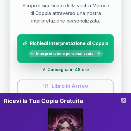
Scopri il significato della vostra Matrice
di Coppia attraverso una nostra
interpretazione personalizzata.
Richiedi Interpretazione di Coppia
✨
Interpretazione personalizzata
⚡
Consegna in 48 ore
Libro in Arrivo
Ricevi la Tua Copia Gratuita del Libro
📚
Guida completa di Coppia
Ricevi la Tua Copia Gratuita
Clo
Il libro è in fase di scrittura. Iscriviti alla newsletter
per ricevere aggiornamenti!