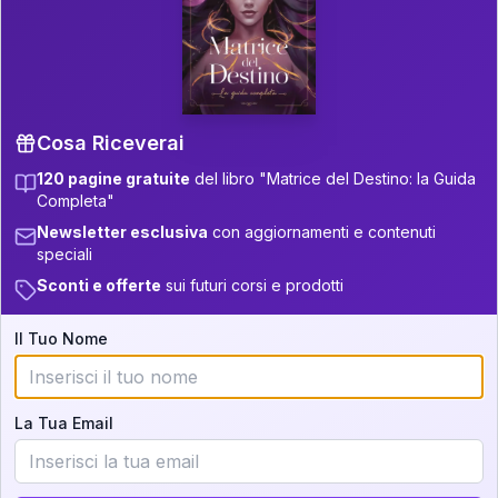
P.S. Interpretazione parziale
👇
gratuita
Scorri più in basso per vedere
un'interpretazione parziale gratuita della tua
Matrice! (o clicca qui!)
Cosa Riceverai
120 pagine gratuite
del libro "Matrice del Destino: la Guida
📚
Libro in Arrivo
Completa"
Iscriviti alla newsletter per ricevere
Newsletter esclusiva
con aggiornamenti e contenuti
aggiornamenti quando sarà disponibile.
speciali
Sconti e offerte
sui futuri corsi e prodotti
Il Tuo Nome
Cosa scoprirete nella vostra
interpretazione:
La Tua Email
💕
Come rafforzare la vostra unione