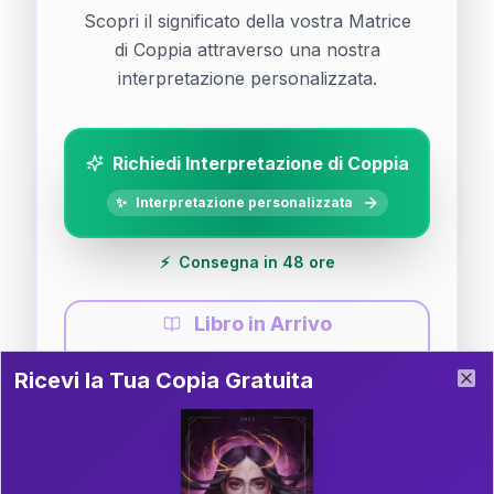
Scopri il significato della vostra Matrice
di Coppia attraverso una nostra
interpretazione personalizzata.
Richiedi Interpretazione di Coppia
✨
Interpretazione personalizzata
⚡
Consegna in 48 ore
Libro in Arrivo
Ricevi la Tua Copia Gratuita del Libro
📚
Guida completa di Coppia
Ricevi la Tua Copia Gratuita
Clo
Il libro è in fase di scrittura. Iscriviti alla newsletter
per ricevere aggiornamenti!