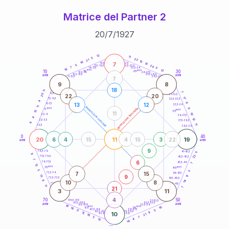
Matrice del Partner 2
20
/
7
/
1927
20
anni
12
11
5
22
21
10
16
7
21-22,5
15
18,5-19
5
20
22,5-23,5
17,5-18,5
7
5
16-17,5
23,5-24
16
anni
anni
13
10
30
15
25
26-27,5
13,5-14
12,5-13,5
27,5-28,5
anni
anni
11-12,5
28,5-29
7
9
8
18
11
7
8,5-9
31-32,5
20
22
20
17
7,5-8,5
32,5-33,5
4
8
13
12
6-7,5
33,5-34
11
generazione maschile
anni
9
generazione femminile
5
anni
35
15
11
19
3,5-4
36-37,5
4
10
2,5-3,5
37,5-38,5
6
11
1-2,5
38,5-39
0
40
20
11
19
6
4
15
4
15
3
22
anni
anni
9
78,5-79
41-42,5
5
9
22
77,5-78,5
42,5-43,5
7
6
76-77,5
43,5-44
7
12
anni
anni
75
45
5
3
7
15
73,5-74
46-47,5
9
13
17
72,5-73,5
47,5-48,5
8
14
10
8
71-72,5
48,5-49
11
21
7
3
11
4
70
50
68,5-69
51-52,5
67,5-68,5
52,5-53,5
anni
anni
66-67,5
53,5-54
19
anni
anni
16
65
55
16
63,5-64
56-57,5
5
11
62,5-63,5
57,5-58,5
8
13
10
61-62,5
58,5-59
21
18
7
5
4
15
14
60