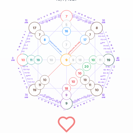
20
anni
20
11
13
22
19
10
6
7
21-22,5
15
18,5-19
11
20
22,5-23,5
17,5-18,5
5
5
16-17,5
23,5-24
22
anni
anni
13
10
30
15
25
26-27,5
13,5-14
12,5-13,5
27,5-28,5
anni
anni
11-12,5
28,5-29
5
17
8
16
7
7
8,5-9
31-32,5
7
7
8
17
7,5-8,5
32,5-33,5
17
8
8
17
6-7,5
33,5-34
9
generazione maschile
anni
9
generazione femminile
5
anni
35
10
7
19
3,5-4
36-37,5
19
10
2,5-3,5
37,5-38,5
11
11
1-2,5
38,5-39
0
40
10
9
19
11
19
10
9
18
10
11
anni
anni
20
22
78,5-79
41-42,5
4
77,5-78,5
42,5-43,5
3
21
10
14
76-77,5
43,5-44
5
anni
anni
75
45
11
11
10
19
73,5-74
46-47,5
10
14
5
72,5-73,5
47,5-48,5
3
21
11
11
71-72,5
48,5-49
22
18
4
19
10
9
70
50
68,5-69
51-52,5
67,5-68,5
52,5-53,5
anni
anni
66-67,5
53,5-54
3
anni
anni
21
65
55
11
63,5-64
56-57,5
11
21
62,5-63,5
57,5-58,5
3
10
9
61-62,5
19
58,5-59
11
11
19
10
10
19
60
anni