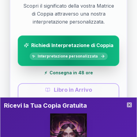
Scopri il significato della vostra Matrice
di Coppia attraverso una nostra
interpretazione personalizzata.
Richiedi Interpretazione di Coppia
✨
Interpretazione personalizzata
⚡
Consegna in 48 ore
Libro in Arrivo
Ricevi la Tua Copia Gratuita del Libro
📚
Guida completa di Coppia
Ricevi la Tua Copia Gratuita
Clo
Il libro è in fase di scrittura. Iscriviti alla newsletter
per ricevere aggiornamenti!