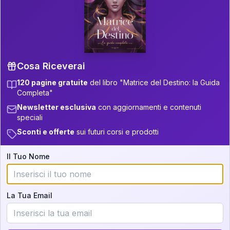
P.S. Interpretazione parziale
👇
gratuita
Scorri più in basso per vedere
un'interpretazione parziale gratuita della tua
Matrice! (o clicca qui!)
Cosa Riceverai
120 pagine gratuite
del libro "Matrice del Destino: la Guida
📚
Libro in Arrivo
Completa"
Iscriviti alla newsletter per ricevere
Newsletter esclusiva
con aggiornamenti e contenuti
aggiornamenti quando sarà disponibile.
speciali
Sconti e offerte
sui futuri corsi e prodotti
Il Tuo Nome
Cosa scoprirete nella vostra
interpretazione:
La Tua Email
💕
Come rafforzare la vostra unione