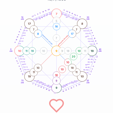
20
anni
20
11
13
22
19
10
6
7
21-22,5
15
18,5-19
11
20
22,5-23,5
17,5-18,5
5
5
16-17,5
23,5-24
22
anni
anni
13
10
30
15
25
26-27,5
13,5-14
12,5-13,5
27,5-28,5
anni
anni
11-12,5
28,5-29
5
17
8
16
7
7
8,5-9
31-32,5
7
7
8
17
7,5-8,5
32,5-33,5
17
8
8
17
6-7,5
33,5-34
9
generazione maschile
anni
9
generazione femminile
5
anni
35
10
7
19
3,5-4
36-37,5
19
10
2,5-3,5
37,5-38,5
11
11
1-2,5
38,5-39
0
40
10
9
19
11
19
10
9
18
10
11
anni
anni
20
22
78,5-79
41-42,5
4
77,5-78,5
42,5-43,5
3
21
10
14
76-77,5
43,5-44
5
anni
anni
75
45
11
11
10
19
73,5-74
46-47,5
10
14
5
72,5-73,5
47,5-48,5
3
21
11
11
71-72,5
48,5-49
22
18
4
19
10
9
70
50
68,5-69
51-52,5
67,5-68,5
52,5-53,5
anni
anni
66-67,5
53,5-54
3
anni
anni
21
65
55
11
63,5-64
56-57,5
11
21
62,5-63,5
57,5-58,5
3
10
9
61-62,5
19
58,5-59
11
11
19
10
10
19
60
anni