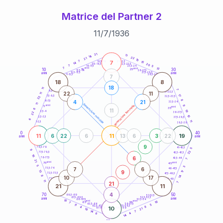
Matrice del Partner 2
11
/
7
/
1936
20
anni
21
11
14
22
21
10
7
7
21-22,5
15
18,5-19
14
20
22,5-23,5
17,5-18,5
7
5
16-17,5
23,5-24
7
anni
anni
13
10
30
15
25
26-27,5
13,5-14
12,5-13,5
27,5-28,5
anni
anni
11-12,5
28,5-29
7
18
8
18
11
7
8,5-9
31-32,5
22
11
11
17
7,5-8,5
22
32,5-33,5
8
4
21
6-7,5
33,5-34
11
generazione maschile
anni
9
generazione femminile
5
anni
35
6
11
19
3,5-4
22
36-37,5
10
2,5-3,5
37,5-38,5
6
11
1-2,5
38,5-39
0
40
11
11
19
6
22
6
13
6
3
22
anni
anni
9
78,5-79
41-42,5
5
9
22
77,5-78,5
42,5-43,5
16
6
76-77,5
43,5-44
7
21
anni
anni
75
45
5
3
7
6
73,5-74
46-47,5
9
13
17
72,5-73,5
47,5-48,5
8
14
10
17
71-72,5
48,5-49
11
21
7
21
11
4
70
50
68,5-69
51-52,5
67,5-68,5
52,5-53,5
anni
anni
66-67,5
53,5-54
10
anni
anni
16
65
55
7
63,5-64
56-57,5
5
11
62,5-63,5
57,5-58,5
8
4
10
61-62,5
58,5-59
21
18
7
14
4
6
14
60