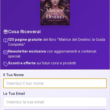
P.S. Interpretazione parziale
👇
gratuita
Scorri più in basso per vedere
un'interpretazione parziale gratuita della tua
Matrice! (o clicca qui!)
Cosa Riceverai
120 pagine gratuite
del libro "Matrice del Destino: la Guida
📚
Libro in Arrivo
Completa"
Iscriviti alla newsletter per ricevere
Newsletter esclusiva
con aggiornamenti e contenuti
aggiornamenti quando sarà disponibile.
speciali
Sconti e offerte
sui futuri corsi e prodotti
Il Tuo Nome
Cosa scoprirete nella vostra
interpretazione:
La Tua Email
💕
Come rafforzare la vostra unione