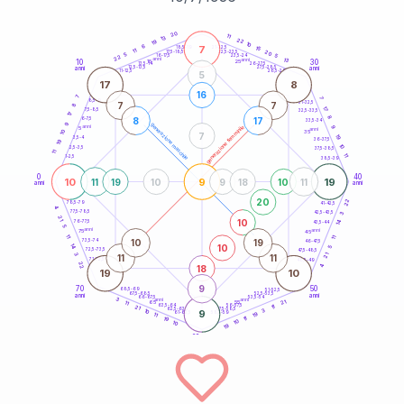
20
anni
20
11
13
22
19
10
6
7
21-22,5
15
18,5-19
11
20
22,5-23,5
17,5-18,5
5
5
16-17,5
23,5-24
22
anni
anni
13
10
30
15
25
26-27,5
13,5-14
12,5-13,5
27,5-28,5
anni
anni
11-12,5
28,5-29
5
17
8
16
7
7
8,5-9
31-32,5
7
7
8
17
7,5-8,5
32,5-33,5
17
8
8
17
6-7,5
33,5-34
9
generazione maschile
anni
9
generazione femminile
5
anni
35
10
7
19
3,5-4
36-37,5
19
10
2,5-3,5
37,5-38,5
11
11
1-2,5
38,5-39
0
40
10
9
19
11
19
10
9
18
10
11
anni
anni
20
22
78,5-79
41-42,5
4
77,5-78,5
42,5-43,5
3
21
10
14
76-77,5
43,5-44
5
anni
anni
75
45
11
11
10
19
73,5-74
46-47,5
10
14
5
72,5-73,5
47,5-48,5
3
21
11
11
71-72,5
48,5-49
22
18
4
19
10
9
70
50
68,5-69
51-52,5
67,5-68,5
52,5-53,5
anni
anni
66-67,5
53,5-54
3
anni
anni
21
65
55
11
63,5-64
56-57,5
11
21
62,5-63,5
57,5-58,5
3
10
9
61-62,5
19
58,5-59
11
11
19
10
10
19
60
anni