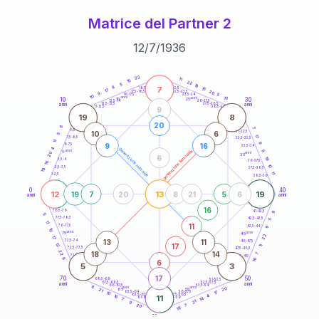
Matrice del Partner 2
12
/
7
/
1936
20
anni
22
11
15
22
5
10
8
7
21-22,5
15
18,5-19
17
20
22,5-23,5
17,5-18,5
9
5
16-17,5
23,5-24
10
anni
anni
13
10
30
15
25
26-27,5
13,5-14
12,5-13,5
27,5-28,5
anni
anni
11-12,5
28,5-29
9
19
8
20
6
7
8,5-9
31-32,5
10
6
5
17
7,5-8,5
32,5-33,5
9
8
9
16
6-7,5
33,5-34
4
generazione maschile
anni
9
generazione femminile
5
anni
20
35
6
19
3,5-4
36-37,5
16
10
2,5-3,5
37,5-38,5
10
11
1-2,5
38,5-39
0
40
12
13
19
19
7
20
8
21
5
6
anni
anni
16
6
78,5-79
41-42,5
5
77,5-78,5
42,5-43,5
5
11
11
76-77,5
9
43,5-44
10
anni
anni
75
45
22
17
13
11
73,5-74
46-47,5
17
12
11
72,5-73,5
47,5-48,5
22
18
14
7
71-72,5
48,5-49
9
10
6
5
3
17
70
50
68,5-69
51-52,5
67,5-68,5
52,5-53,5
anni
anni
66-67,5
53,5-54
8
anni
anni
20
65
55
21
17
63,5-64
56-57,5
10
62,5-63,5
57,5-58,5
4
16
11
61-62,5
58,5-59
14
7
21
9
20
7
18
60