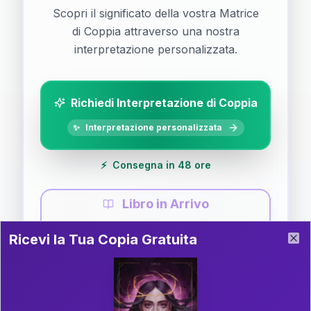
Scopri il significato della vostra Matrice
di Coppia attraverso una nostra
interpretazione personalizzata.
Richiedi Interpretazione di Coppia
✨
Interpretazione personalizzata
⚡
Consegna in 48 ore
Libro in Arrivo
Ricevi la Tua Copia Gratuita del Libro
📚
Guida completa di Coppia
Ricevi la Tua Copia Gratuita
Clo
Il libro è in fase di scrittura. Iscriviti alla newsletter
per ricevere aggiornamenti!