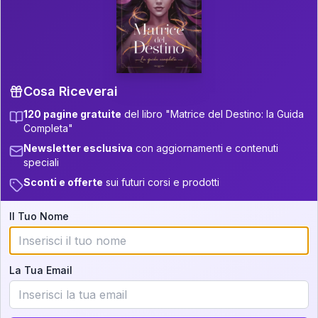
P.S. Interpretazione parziale
👇
gratuita
Scorri più in basso per vedere
un'interpretazione parziale gratuita della tua
Matrice! (o clicca qui!)
Cosa Riceverai
120 pagine gratuite
del libro "Matrice del Destino: la Guida
📚
Libro in Arrivo
Completa"
Iscriviti alla newsletter per ricevere
Newsletter esclusiva
con aggiornamenti e contenuti
aggiornamenti quando sarà disponibile.
speciali
Sconti e offerte
sui futuri corsi e prodotti
Il Tuo Nome
Cosa scoprirete nella vostra
interpretazione:
La Tua Email
💕
Come rafforzare la vostra unione