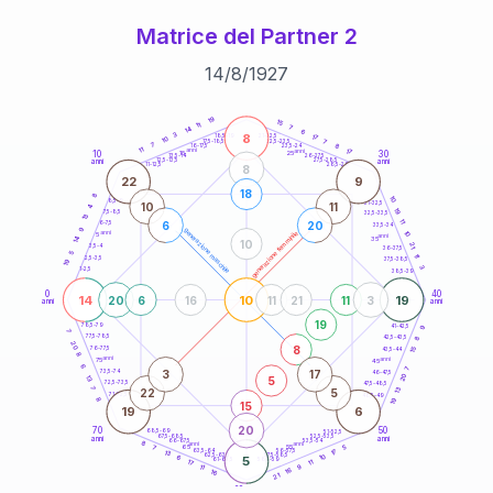
Matrice del Partner 2
14
/
8
/
1927
20
anni
19
15
11
7
14
6
8
3
21-22,5
17
18,5-19
10
7
22,5-23,5
17,5-18,5
7
8
16-17,5
23,5-24
11
anni
anni
17
10
30
15
25
26-27,5
13,5-14
12,5-13,5
27,5-28,5
anni
anni
11-12,5
28,5-29
8
22
9
18
8
10
8,5-9
31-32,5
10
11
4
19
7,5-8,5
32,5-33,5
13
11
6
20
6-7,5
33,5-34
9
generazione maschile
anni
10
generazione femminile
5
anni
14
35
10
21
3,5-4
36-37,5
5
11
2,5-3,5
37,5-38,5
19
3
1-2,5
38,5-39
0
40
14
10
19
20
6
16
11
21
11
3
anni
anni
19
9
78,5-79
41-42,5
7
77,5-78,5
8
42,5-43,5
20
8
76-77,5
15
43,5-44
8
anni
anni
75
45
6
7
3
17
73,5-74
46-47,5
20
5
13
72,5-73,5
47,5-48,5
7
13
22
5
71-72,5
48,5-49
19
8
15
19
6
20
70
50
68,5-69
51-52,5
67,5-68,5
52,5-53,5
anni
anni
66-67,5
53,5-54
8
anni
anni
65
55
5
7
17
63,5-64
56-57,5
13
62,5-63,5
57,5-58,5
10
6
5
61-62,5
58,5-59
11
17
9
11
16
16
21
60