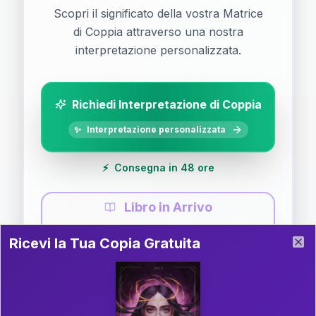
Scopri il significato della vostra Matrice
di Coppia attraverso una nostra
interpretazione personalizzata.
Richiedi Interpretazione di Coppia
✨
Interpretazione personalizzata
⚡
Consegna in 48 ore
Libro in Arrivo
Ricevi la Tua Copia Gratuita del Libro
📚
Guida completa di Coppia
Ricevi la Tua Copia Gratuita
Clo
Il libro è in fase di scrittura. Iscriviti alla newsletter
per ricevere aggiornamenti!