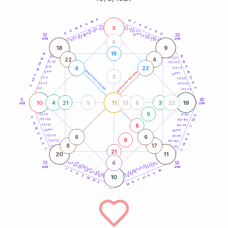
20
anni
6
15
16
7
6
6
8
8
21-22,5
17
18,5-19
16
7
22,5-23,5
17,5-18,5
8
8
16-17,5
23,5-24
8
anni
anni
17
10
30
15
25
26-27,5
13,5-14
12,5-13,5
27,5-28,5
anni
anni
11-12,5
28,5-29
9
18
9
19
10
10
8,5-9
31-32,5
22
4
10
19
7,5-8,5
32,5-33,5
20
11
4
22
6-7,5
33,5-34
10
generazione maschile
anni
10
generazione femminile
5
anni
35
3
3
21
3,5-4
36-37,5
20
11
2,5-3,5
37,5-38,5
3
3
1-2,5
38,5-39
0
40
10
11
19
4
21
5
13
6
3
22
anni
anni
9
78,5-79
41-42,5
5
5
22
77,5-78,5
42,5-43,5
13
6
76-77,5
43,5-44
7
16
anni
anni
75
45
3
3
6
6
73,5-74
46-47,5
9
8
17
72,5-73,5
47,5-48,5
5
14
8
17
71-72,5
48,5-49
7
21
7
20
11
4
70
50
68,5-69
51-52,5
67,5-68,5
52,5-53,5
anni
anni
66-67,5
53,5-54
7
anni
anni
16
65
55
5
63,5-64
56-57,5
5
8
62,5-63,5
57,5-58,5
8
3
10
61-62,5
58,5-59
21
16
7
13
4
5
14
60
anni