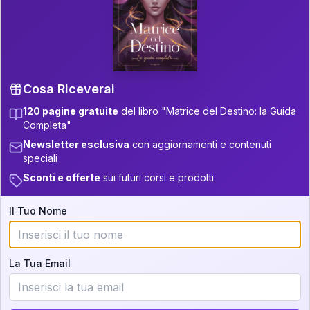
P.S. Interpretazione parziale
👇
gratuita
Scorri più in basso per vedere
un'interpretazione parziale gratuita della tua
Matrice! (o clicca qui!)
Cosa Riceverai
120 pagine gratuite
del libro "Matrice del Destino: la Guida
📚
Libro in Arrivo
Completa"
Iscriviti alla newsletter per ricevere
Newsletter esclusiva
con aggiornamenti e contenuti
aggiornamenti quando sarà disponibile.
speciali
Sconti e offerte
sui futuri corsi e prodotti
Il Tuo Nome
Cosa scoprirete nella vostra
interpretazione:
La Tua Email
💕
Come rafforzare la vostra unione