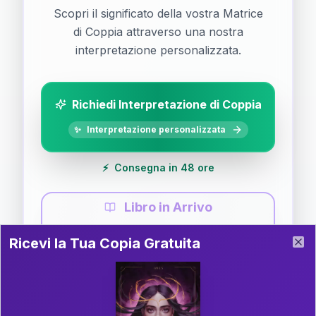
Scopri il significato della vostra Matrice
di Coppia attraverso una nostra
interpretazione personalizzata.
Richiedi Interpretazione di Coppia
✨
Interpretazione personalizzata
⚡
Consegna in 48 ore
Libro in Arrivo
Ricevi la Tua Copia Gratuita del Libro
📚
Guida completa di Coppia
Ricevi la Tua Copia Gratuita
Clo
Il libro è in fase di scrittura. Iscriviti alla newsletter
per ricevere aggiornamenti!