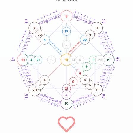
20
anni
6
15
16
7
6
6
8
8
21-22,5
17
18,5-19
16
7
22,5-23,5
17,5-18,5
8
8
16-17,5
23,5-24
8
anni
anni
17
10
30
15
25
26-27,5
13,5-14
12,5-13,5
27,5-28,5
anni
anni
11-12,5
28,5-29
9
18
9
19
10
10
8,5-9
31-32,5
22
4
10
19
7,5-8,5
32,5-33,5
20
11
4
22
6-7,5
33,5-34
10
generazione maschile
anni
10
generazione femminile
5
anni
35
3
3
21
3,5-4
36-37,5
20
11
2,5-3,5
37,5-38,5
3
3
1-2,5
38,5-39
0
40
10
11
19
4
21
5
13
6
3
22
anni
anni
9
78,5-79
41-42,5
5
5
22
77,5-78,5
42,5-43,5
13
6
76-77,5
43,5-44
7
16
anni
anni
75
45
3
3
6
6
73,5-74
46-47,5
9
8
17
72,5-73,5
47,5-48,5
5
14
8
17
71-72,5
48,5-49
7
21
7
20
11
4
70
50
68,5-69
51-52,5
67,5-68,5
52,5-53,5
anni
anni
66-67,5
53,5-54
7
anni
anni
16
65
55
5
63,5-64
56-57,5
5
8
62,5-63,5
57,5-58,5
8
3
10
61-62,5
58,5-59
21
16
7
13
4
5
14
60
anni