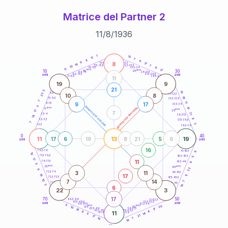
Matrice del Partner 2
11
/
8
/
1936
20
anni
7
15
17
7
8
6
9
8
21-22,5
17
18,5-19
19
7
22,5-23,5
17,5-18,5
10
8
16-17,5
23,5-24
11
anni
anni
17
10
30
15
25
26-27,5
13,5-14
12,5-13,5
27,5-28,5
anni
anni
11-12,5
28,5-29
11
19
9
21
5
10
8,5-9
22
31-32,5
10
8
19
7,5-8,5
32,5-33,5
7
11
9
17
6-7,5
33,5-34
3
generazione maschile
anni
10
generazione femminile
5
anni
35
17
7
21
3,5-4
36-37,5
14
11
2,5-3,5
37,5-38,5
7
3
1-2,5
38,5-39
0
40
11
13
19
17
6
19
8
21
5
6
anni
anni
16
6
78,5-79
41-42,5
10
77,5-78,5
42,5-43,5
5
17
11
76-77,5
9
43,5-44
5
anni
anni
75
45
22
6
3
11
73,5-74
46-47,5
17
16
11
72,5-73,5
47,5-48,5
10
7
14
7
71-72,5
48,5-49
5
10
6
22
3
17
70
50
68,5-69
51-52,5
67,5-68,5
52,5-53,5
anni
anni
66-67,5
53,5-54
5
anni
anni
20
65
55
10
17
63,5-64
56-57,5
16
62,5-63,5
57,5-58,5
4
6
11
61-62,5
58,5-59
14
5
21
17
10
7
18
60