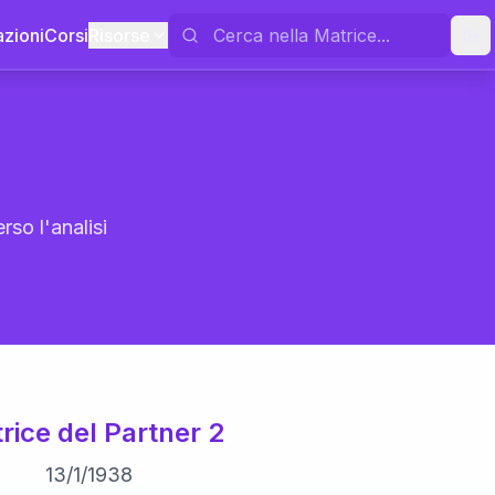
azioni
Corsi
Risorse
rso l'analisi
rice del Partner 2
13
/
1
/
1938