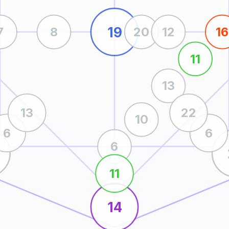
19
7
8
20
12
16
11
13
13
22
10
6
6
6
11
14