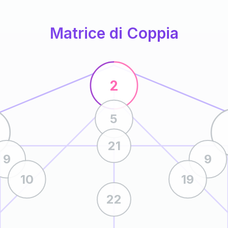
Matrice di Coppia
2
5
21
9
9
10
19
22