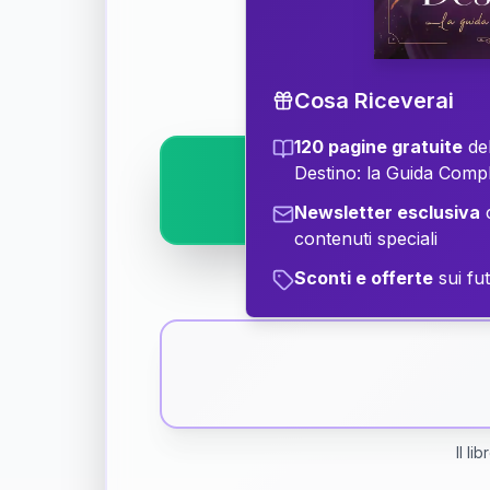
Scopri il significat
Cosa Riceverai
120 pagine gratuite
del
Destino: la Guida Comp
Newsletter esclusiva
c
contenuti speciali
Sconti e offerte
sui fut
Il li