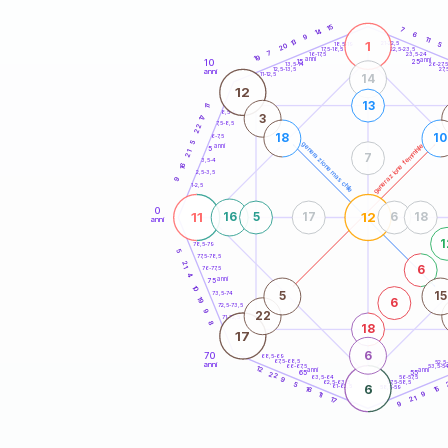
20
anni
15
7
14
6
9
11
13
1
21-22,5
5
18,5-19
20
22,5-23,5
17,5-18,5
7
16-17,5
23,5-24
19
anni
anni
10
15
25
26-27,
13,5-14
12,5-13,5
27,
anni
11-12,5
14
12
13
11
8,5-9
3
17
7,5-8,5
22
18
10
6-7,5
5
generazione maschile
generazione femminile
anni
5
21
7
3,5-4
16
2,5-3,5
9
1-2,5
0
11
12
16
5
17
6
18
anni
1
78,5-79
5
77,5-78,5
21
6
76-77,5
4
anni
75
10
5
15
73,5-74
19
6
72,5-73,5
9
22
71-72,5
8
18
17
6
70
68,5-69
67,5-68,5
52,5
anni
66-67,5
53,5-5
12
anni
anni
65
55
22
63,5-64
56-57,5
9
62,5-63,5
57,5-58,5
5
6
61-62,5
58,5-59
15
16
11
9
21
17
9
60
anni