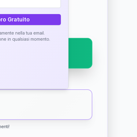
ostra interpretazione
bro Gratuito
tamente nella tua email.
ione in qualsiasi momento.
menti!