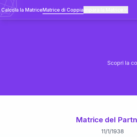
Calcola la Matrice
Matrice di Coppia
Impara la Matrice
Scopri la co
Matrice del Partn
11
/
1
/
1938