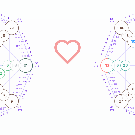
8
14
11
9
7
4
30
10
5
1
5-28,5
12,5-1
anni
anni
28,5-29
11-12,5
22
14
19
6
8,5-9
31-32,5
5
6
5
11
7,5-8,5
32,5-33,5
14
18
1
6-7,5
33,5-34
9
anni
7
5
anni
35
4
17
3,5-4
22
36-37,5
10
2,5-3,5
37,5-38,5
8
4
1-2,5
38,5-39
40
0
21
13
6
9
6
20
anni
anni
2
78,5-79
41-42,5
9
6
77,5-78,5
42,5-43,5
6
20
76-77,5
43,5-44
9
9
anni
anni
75
45
7
3
8
73,5-74
46-47,5
17
15
72,5-73,5
47,5-48,5
10
12
6
11
71-72,5
48,5-49
4
21
9
21
50
70
68,5-69
51-52,5
67,5
-53,5
anni
anni
4
8
15
5
1
6
21