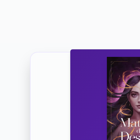
Ricevi la Tua Copia Gratuit
Unisciti
Vuoi co