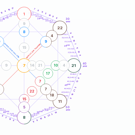
20
anni
17
7
16
6
4
11
15
1
21-22,5
5
18,5-19
14
22,5-23,5
17,5-18,5
9
16-17,5
23,5-24
anni
anni
4
30
15
25
26-27,5
3,5-14
3,5
27,5-28,5
anni
28,5-29
9
22
8
6
31-32,5
4
11
32,5-33,5
18
0
9
33,5-34
generazione maschile
generazione femminile
7
anni
35
15
17
36-37,5
10
37,5-38,5
4
38,5-39
40
7
21
9
14
21
10
4
anni
17
41-42,5
11
42,5-43,5
8
7
13
43,5-44
anni
45
5
7
46-47,5
21
22
47,5-48,5
16
18
48,5-49
15
9
11
5
50
51-52,5
-68,5
52,5-53,5
anni
66-67,5
53,5-54
anni
anni
14
65
55
63,5-64
56-57,5
3
6
22
62,5-63,5
57,5-58,5
11
8
61-62,5
58,5-59
19
3
10
19
9
9
17
60
anni