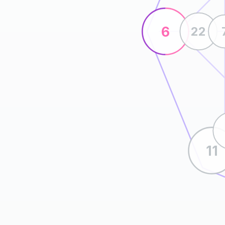
6
22
11