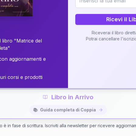
o della vostra Matrice di Coppia attraverso una n
personalizzata.
Ricevi il Li
Riceverai il libro diret
Potrai cancellare l'iscriz
 libro "Matrice del
Richiedi Interpretazione di Coppia
leta"
on aggiornamenti e
✨
Interpretazione personalizzata
⚡
Consegna in 48 ore
uri corsi e prodotti
Libro in Arrivo
📚
Guida completa di Coppia
bro è in fase di scrittura. Iscriviti alla newsletter per ricevere aggiorna