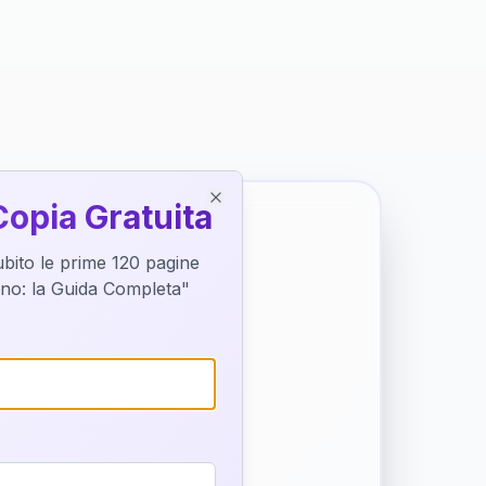
Copia Gratuita
Close
subito le prime 120 pagine
tino: la Guida Completa"
o destino
trice di