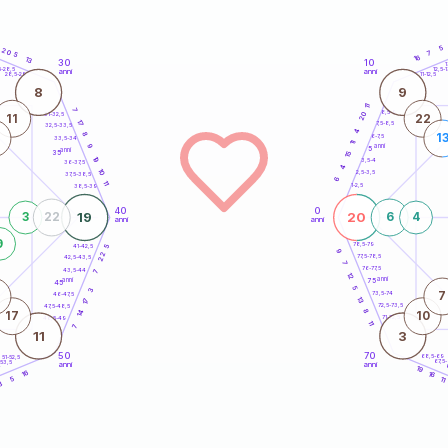
5
20
7
5
16
13
30
10
5
1
5-28,5
12,5-1
anni
anni
28,5-29
11-12,5
8
9
11
7
8,5-9
20
31-32,5
11
22
17
7,5-8,5
32,5-33,5
4
8
1
6-7,5
33,5-34
11
anni
9
5
anni
35
15
19
3,5-4
36-37,5
4
10
2,5-3,5
37,5-38,5
6
11
1-2,5
38,5-39
40
0
19
20
3
22
6
4
anni
anni
9
78,5-79
41-42,5
5
9
22
77,5-78,5
42,5-43,5
7
76-77,5
43,5-44
7
12
anni
anni
75
45
5
3
7
73,5-74
46-47,5
13
17
72,5-73,5
47,5-48,5
8
14
17
10
71-72,5
48,5-49
11
7
11
3
50
70
68,5-69
51-52,5
67,5
-53,5
anni
anni
4
19
16
16
11
5
8