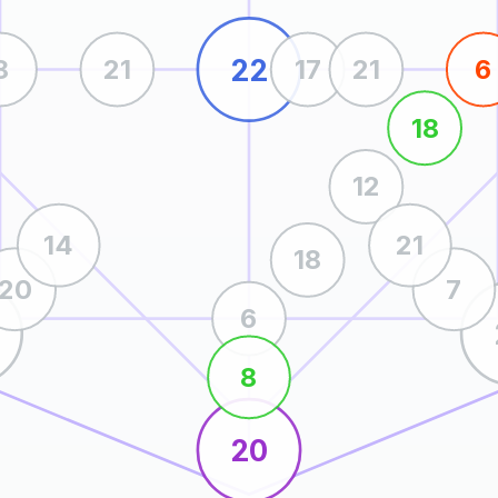
22
8
21
17
21
6
18
12
14
21
18
20
7
6
8
20