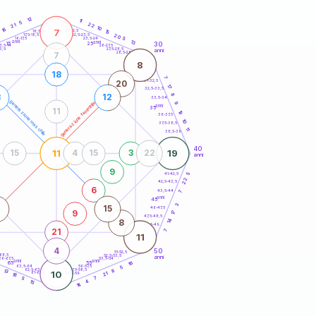
20
anni
12
11
5
22
21
10
16
7
21-22,5
15
18,5-19
22,5-23,5
20
17,5-18,5
5
16-17,5
23,5-24
anni
13
anni
30
15
25
26-27,5
3,5-14
3,5
27,5-28,5
anni
28,5-29
7
8
18
7
31-32,5
20
17
32,5-33,5
8
3
12
33,5-34
generazione maschile
generazione femminile
9
anni
35
11
19
36-37,5
10
37,5-38,5
11
38,5-39
40
11
19
15
4
15
3
22
anni
9
41-42,5
5
22
42,5-43,5
6
43,5-44
7
anni
45
3
15
46-47,5
9
17
47,5-48,5
14
8
48,5-49
21
7
11
4
50
51-52,5
-68,5
52,5-53,5
anni
66-67,5
53,5-54
anni
anni
16
65
55
63,5-64
56-57,5
5
62,5-63,5
57,5-58,5
13
8
10
61-62,5
58,5-59
21
18
7
5
15
4
14
60
anni