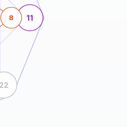
11
8
22