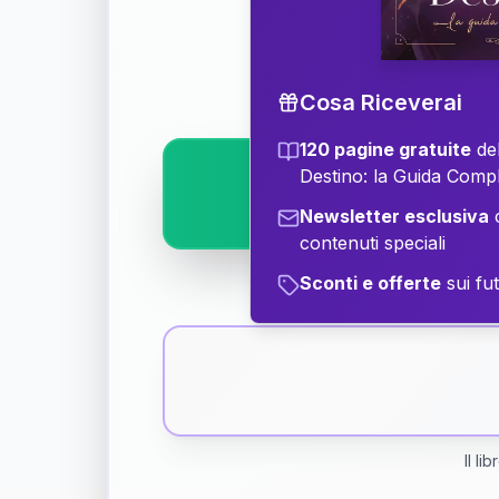
Scopri il significat
Cosa Riceverai
120 pagine gratuite
del
Destino: la Guida Comp
Newsletter esclusiva
c
contenuti speciali
Sconti e offerte
sui fut
Il li