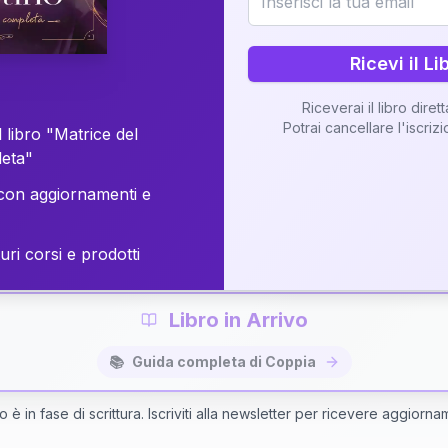
o della vostra Matrice di Coppia attraverso una n
personalizzata.
Ricevi il Li
Riceverai il libro diret
Potrai cancellare l'iscriz
 libro "Matrice del
Richiedi Interpretazione di Coppia
leta"
on aggiornamenti e
✨
Interpretazione personalizzata
⚡
Consegna in 48 ore
uri corsi e prodotti
Libro in Arrivo
📚
Guida completa di Coppia
bro è in fase di scrittura. Iscriviti alla newsletter per ricevere aggiorna