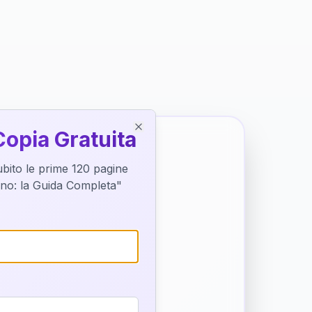
Copia Gratuita
Close
subito le prime 120 pagine
tino: la Guida Completa"
o destino
trice di