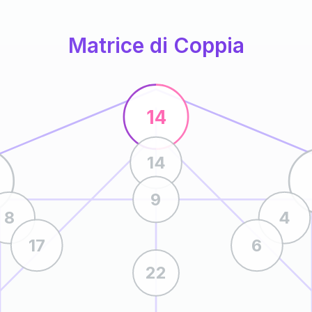
Matrice di Coppia
14
14
9
8
4
17
6
22