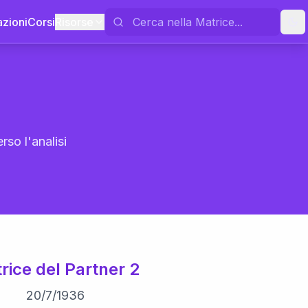
azioni
Corsi
Risorse
rso l'analisi
rice del Partner 2
20
/
7
/
1936