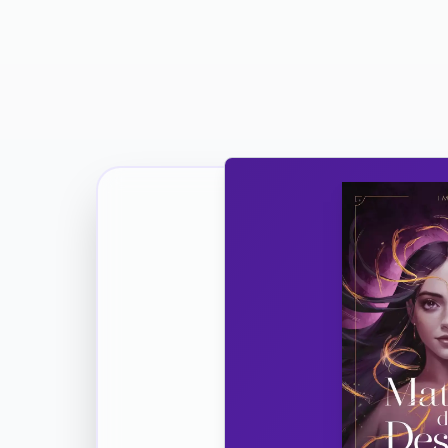
Ricevi la Tua Copia Gratuit
Unisciti
Vuoi co