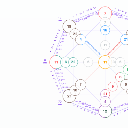
20
anni
21
11
14
22
21
10
7
7
21-22,5
15
18,5-19
14
22,5-23,5
17,5-18,5
7
16-17,5
23,5-24
7
anni
anni
10
15
25
26-27,
13,5-14
12,5-13,5
27,
anni
11-12,5
7
18
18
11
8,5-9
22
11
7,5-8,5
22
4
21
6-7,5
11
generazione maschile
generazione femminile
anni
5
11
6
3,5-4
22
2,5-3,5
6
1-2,5
0
11
11
6
22
6
13
6
anni
78,5-79
9
77,5-78,5
16
6
76-77,5
21
anni
75
5
7
6
73,5-74
13
9
72,5-73,5
8
10
71-72,5
11
21
21
4
70
68,5-69
67,5-68,5
52,5
anni
66-67,5
53,5-5
10
anni
anni
65
55
7
63,5-64
56-57,5
11
62,5-63,5
57,5-58,5
4
10
61-62,5
58,5-59
21
18
14
7
4
6
14
60
anni