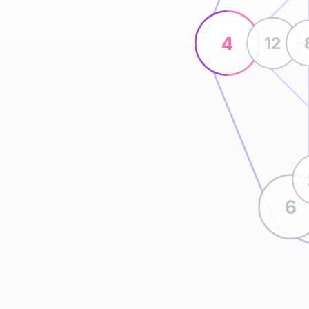
4
12
6