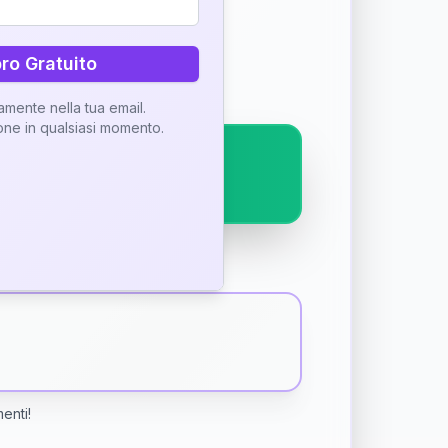
ostra interpretazione
bro Gratuito
tamente nella tua email.
ione in qualsiasi momento.
menti!