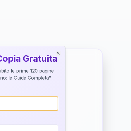
Copia Gratuita
Close
subito le prime 120 pagine
tino: la Guida Completa"
o destino
trice di