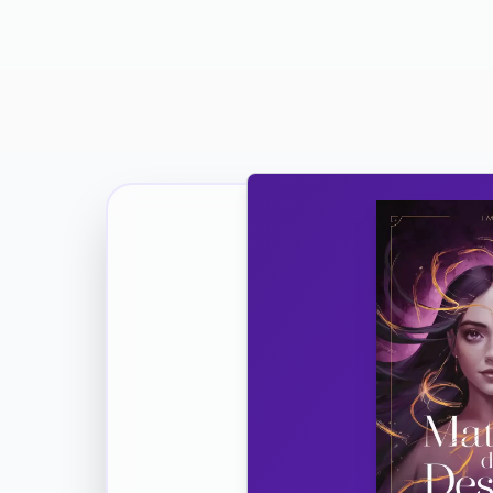
Ricevi la Tua Copia Gratuit
Unisciti
Vuoi co