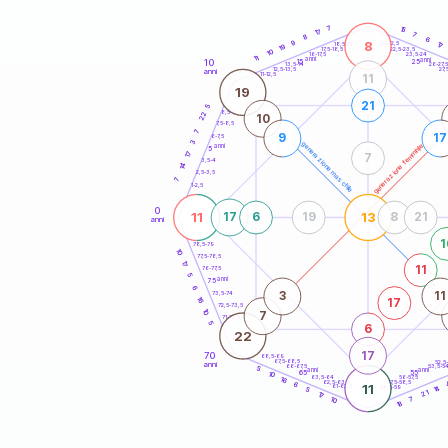
20
anni
7
15
17
7
8
6
8
9
21-22,5
17
18,5-19
19
22,5-23,5
17,5-18,5
10
16-17,5
23,5-24
11
anni
anni
10
15
25
26-27,
13,5-14
12,5-13,5
27,
anni
11-12,5
11
19
21
5
8,5-9
22
10
7,5-8,5
7
9
17
6-7,5
3
generazione maschile
generazione femminile
anni
5
17
7
3,5-4
14
2,5-3,5
7
1-2,5
0
11
13
17
6
19
8
21
anni
1
78,5-79
10
77,5-78,5
17
11
76-77,5
5
anni
75
6
3
11
73,5-74
16
17
72,5-73,5
10
7
71-72,5
5
6
22
17
70
68,5-69
67,5-68,5
52,5
anni
66-67,5
53,5-5
5
anni
anni
65
55
10
63,5-64
56-57,5
16
62,5-63,5
57,5-58,5
6
11
61-62,5
58,5-59
14
5
21
17
10
7
18
60
anni