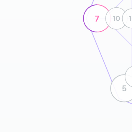
7
10
5