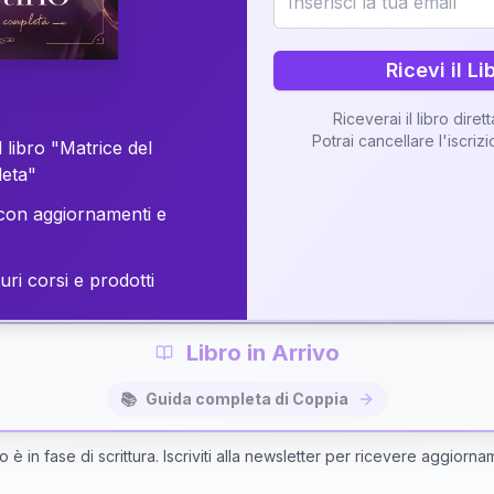
o della vostra Matrice di Coppia attraverso una n
personalizzata.
Ricevi il Li
Riceverai il libro diret
Potrai cancellare l'iscriz
 libro "Matrice del
Richiedi Interpretazione di Coppia
leta"
on aggiornamenti e
✨
Interpretazione personalizzata
⚡
Consegna in 48 ore
uri corsi e prodotti
Libro in Arrivo
📚
Guida completa di Coppia
bro è in fase di scrittura. Iscriviti alla newsletter per ricevere aggiorna