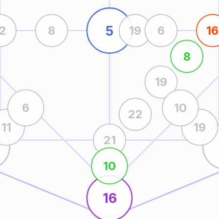
5
12
8
19
6
16
8
19
6
10
22
11
19
21
10
16