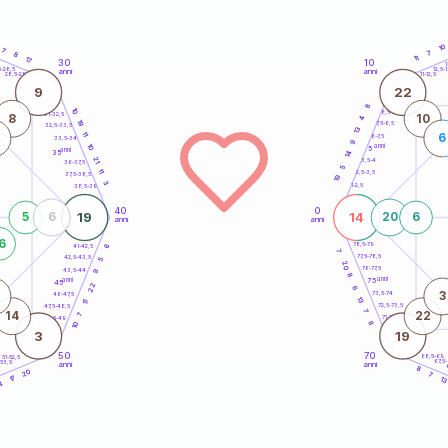
10
7
7
8
11
17
30
10
5
1
5-28,5
12,5-1
anni
anni
28,5-29
11-12,5
9
22
8
10
8,5-9
31-32,5
8
10
4
19
7,5-8,5
32,5-33,5
13
11
6
6-7,5
33,5-34
9
10
anni
5
anni
35
14
21
3,5-4
36-37,5
5
11
2,5-3,5
37,5-38,5
19
3
1-2,5
38,5-39
40
0
19
14
5
6
20
6
anni
anni
6
78,5-79
41-42,5
6
7
77,5-78,5
42,5-43,5
5
20
76-77,5
43,5-44
9
8
anni
anni
75
45
22
6
3
73,5-74
46-47,5
13
11
72,5-73,5
47,5-48,5
7
14
22
7
71-72,5
48,5-49
8
10
3
19
50
70
68,5-69
51-52,5
67,5
-53,5
anni
anni
4
8
20
7
17
1
4