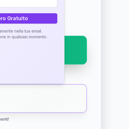
ostra interpretazione
bro Gratuito
tamente nella tua email.
ione in qualsiasi momento.
menti!