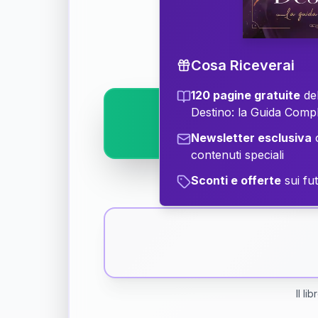
Scopri il significat
Cosa Riceverai
120 pagine gratuite
del
Destino: la Guida Comp
Newsletter esclusiva
c
contenuti speciali
Sconti e offerte
sui fut
Il li