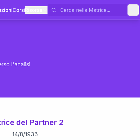
azioni
Corsi
Risorse
rso l'analisi
rice del Partner 2
14
/
8
/
1936