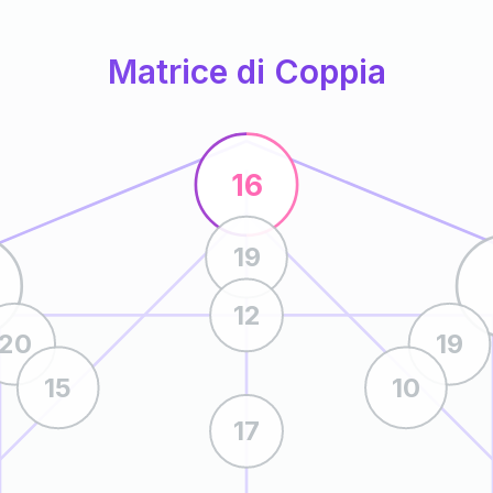
Matrice di Coppia
16
19
12
20
19
15
10
17