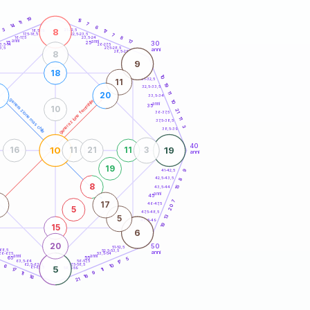
20
anni
19
15
11
7
14
6
3
8
21-22,5
17
18,5-19
22,5-23,5
7
17,5-18,5
8
16-17,5
23,5-24
anni
17
anni
30
15
25
26-27,5
3,5-14
3,5
27,5-28,5
anni
28,5-29
8
9
18
10
31-32,5
11
19
32,5-33,5
11
20
33,5-34
generazione maschile
generazione femminile
10
anni
35
10
21
36-37,5
11
37,5-38,5
3
38,5-39
40
10
19
16
11
21
11
3
anni
19
41-42,5
9
42,5-43,5
8
8
15
43,5-44
anni
45
7
17
46-47,5
20
5
47,5-48,5
13
5
48,5-49
19
15
6
20
50
51-52,5
-68,5
52,5-53,5
anni
66-67,5
53,5-54
anni
anni
65
55
5
63,5-64
56-57,5
17
3
62,5-63,5
57,5-58,5
10
6
5
61-62,5
58,5-59
17
11
11
9
16
16
21
60
anni