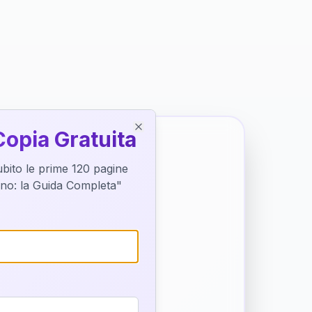
Copia Gratuita
Close
subito le prime 120 pagine
tino: la Guida Completa"
o destino
trice di