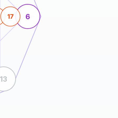
6
17
13