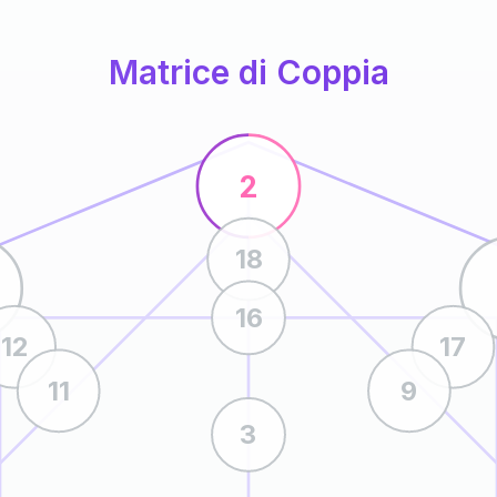
Matrice di Coppia
2
18
16
12
17
11
9
3