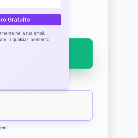
ostra interpretazione
bro Gratuito
tamente nella tua email.
ione in qualsiasi momento.
menti!