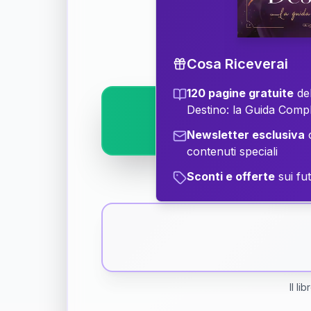
Scopri il significat
Cosa Riceverai
120 pagine gratuite
del
Destino: la Guida Comp
Newsletter esclusiva
c
contenuti speciali
Sconti e offerte
sui fut
Il li