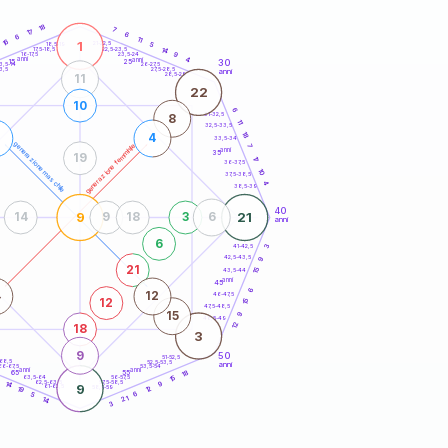
20
anni
18
7
17
6
6
11
16
1
21-22,5
5
18,5-19
0
14
22,5-23,5
17,5-18,5
9
16-17,5
23,5-24
anni
anni
4
30
15
25
26-27,5
3,5-14
3,5
27,5-28,5
anni
28,5-29
11
22
10
6
31-32,5
8
11
32,5-33,5
18
4
33,5-34
generazione maschile
generazione femminile
7
anni
35
19
17
36-37,5
10
37,5-38,5
4
38,5-39
40
9
21
14
9
18
3
6
anni
6
3
41-42,5
42,5-43,5
9
21
15
43,5-44
anni
45
6
4
12
46-47,5
12
15
47,5-48,5
15
9
48,5-49
12
18
3
9
50
51-52,5
-68,5
52,5-53,5
anni
66-67,5
53,5-54
anni
anni
18
65
55
63,5-64
56-57,5
15
62,5-63,5
57,5-58,5
14
9
9
61-62,5
58,5-59
12
19
6
5
21
14
3
60
anni