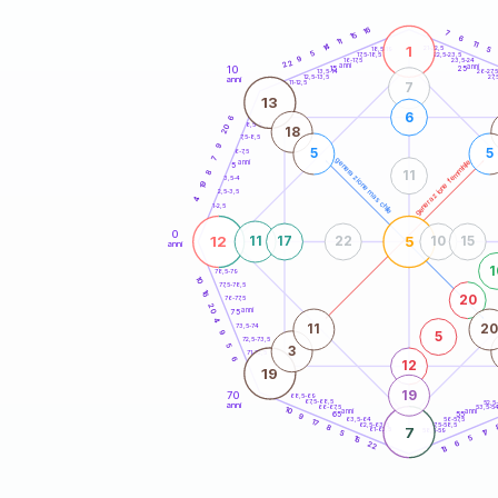
20
anni
16
7
15
6
11
11
14
1
21-22,5
5
18,5-19
5
22,5-23,5
17,5-18,5
9
16-17,5
23,5-24
22
anni
anni
10
15
25
26-27,
13,5-14
12,5-13,5
27,
anni
11-12,5
7
13
6
6
8,5-9
20
18
7,5-8,5
9
5
5
6-7,5
7
generazione maschile
generazione femminile
anni
5
8
11
3,5-4
19
2,5-3,5
4
1-2,5
0
12
5
11
17
22
10
15
anni
1
78,5-79
10
77,5-78,5
16
20
76-77,5
20
anni
75
4
11
2
73,5-74
5
9
72,5-73,5
5
3
71-72,5
6
12
19
19
70
68,5-69
67,5-68,5
52,5
anni
66-67,5
53,5-5
10
anni
anni
65
55
9
63,5-64
56-57,5
17
62,5-63,5
57,5-58,5
8
7
61-62,5
58,5-59
17
5
15
5
22
6
13
60
anni