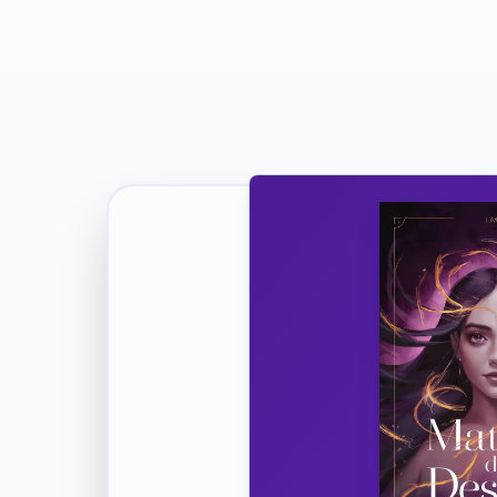
Ricevi la Tua Copia Gratuit
Unisciti
Vuoi co