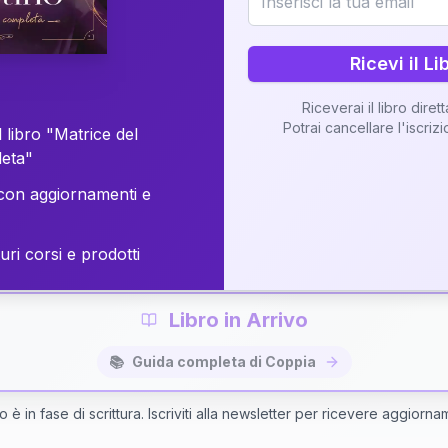
o della vostra Matrice di Coppia attraverso una n
personalizzata.
Ricevi il Li
Riceverai il libro diret
Potrai cancellare l'iscriz
 libro "Matrice del
Richiedi Interpretazione di Coppia
leta"
on aggiornamenti e
✨
Interpretazione personalizzata
⚡
Consegna in 48 ore
uri corsi e prodotti
Libro in Arrivo
📚
Guida completa di Coppia
bro è in fase di scrittura. Iscriviti alla newsletter per ricevere aggiorna