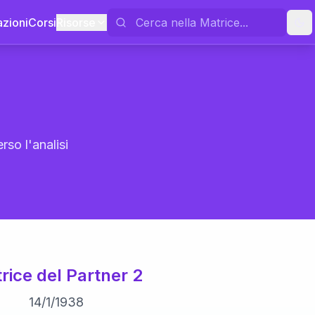
azioni
Corsi
Risorse
rso l'analisi
rice del Partner 2
14
/
1
/
1938