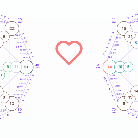
2
14
4
9
19
4
30
10
5
1
5-28,5
12,5-1
anni
anni
28,5-29
11-12,5
22
15
5
6
8,5-9
31-32,5
9
21
8
11
7,5-8,5
32,5-33,5
19
18
6
6-7,5
33,5-34
11
anni
7
5
anni
35
18
17
3,5-4
36-37,5
7
10
2,5-3,5
37,5-38,5
21
4
1-2,5
38,5-39
40
0
21
14
8
11
19
5
anni
anni
0
10
78,5-79
41-42,5
20
77,5-78,5
42,5-43,5
7
6
76-77,5
43,5-44
11
7
anni
anni
75
45
19
4
0
1
73,5-74
46-47,5
18
7
72,5-73,5
47,5-48,5
6
14
3
19
71-72,5
48,5-49
11
6
10
5
50
70
68,5-69
51-52,5
67,5
-53,5
anni
anni
4
6
19
19
9
6
8