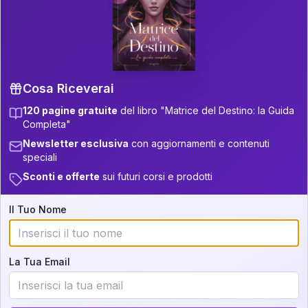
P.S. Interpretazione parziale
👇
gratuita
Scorri più in basso per vedere
un'interpretazione parziale gratuita della tua
Matrice! (o clicca qui!)
Cosa Riceverai
120 pagine gratuite
del libro "Matrice del Destino: la Guida
📚
Libro in Arrivo
Completa"
Iscriviti alla newsletter per ricevere
Newsletter esclusiva
con aggiornamenti e contenuti
aggiornamenti quando sarà disponibile.
speciali
Sconti e offerte
sui futuri corsi e prodotti
Il Tuo Nome
Cosa scoprirete nella vostra
interpretazione:
La Tua Email
💕
Come rafforzare la vostra unione