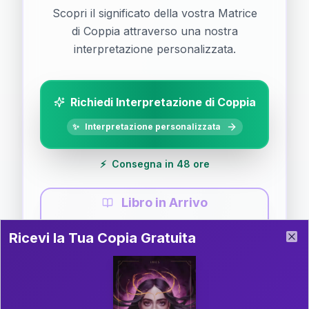
Scopri il significato della vostra Matrice
di Coppia attraverso una nostra
interpretazione personalizzata.
Richiedi Interpretazione di Coppia
✨
Interpretazione personalizzata
⚡
Consegna in 48 ore
Libro in Arrivo
Ricevi la Tua Copia Gratuita del Libro
📚
Guida completa di Coppia
Ricevi la Tua Copia Gratuita
Clo
Il libro è in fase di scrittura. Iscriviti alla newsletter
per ricevere aggiornamenti!