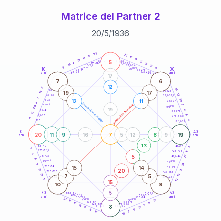
Matrice del Partner 2
20
/
5
/
1936
20
anni
22
21
17
16
11
9
12
5
21-22,5
11
18,5-19
4
10
22,5-23,5
17,5-18,5
19
17
16-17,5
23,5-24
8
anni
anni
5
10
30
15
25
26-27,5
13,5-14
12,5-13,5
27,5-28,5
anni
anni
11-12,5
28,5-29
17
7
6
12
5
19
8,5-9
31-32,5
16
19
17
13
7,5-8,5
32,5-33,5
7
20
12
11
6-7,5
33,5-34
9
generazione maschile
anni
7
generazione femminile
5
anni
20
35
19
15
3,5-4
36-37,5
11
8
2,5-3,5
37,5-38,5
4
9
1-2,5
38,5-39
0
40
20
7
19
11
9
16
5
12
8
9
anni
anni
13
78,5-79
3
41-42,5
7
77,5-78,5
42,5-43,5
11
5
5
21
76-77,5
43,5-44
8
anni
anni
75
45
3
10
15
14
73,5-74
46-47,5
20
16
11
72,5-73,5
47,5-48,5
19
13
7
5
71-72,5
48,5-49
5
10
15
10
9
5
70
50
68,5-69
51-52,5
67,5-68,5
52,5-53,5
anni
anni
66-67,5
53,5-54
20
anni
anni
17
65
55
10
8
63,5-64
56-57,5
10
62,5-63,5
57,5-58,5
18
8
7
61-62,5
58,5-59
17
8
6
8
16
7
15
60