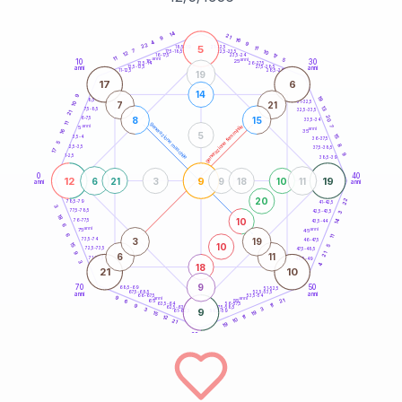
20
anni
14
21
9
16
4
9
22
5
21-22,5
11
18,5-19
7
10
22,5-23,5
17,5-18,5
12
17
16-17,5
23,5-24
11
anni
anni
5
10
30
15
25
26-27,5
13,5-14
12,5-13,5
27,5-28,5
anni
anni
11-12,5
28,5-29
19
17
6
14
9
19
8,5-9
31-32,5
7
21
10
13
7,5-8,5
32,5-33,5
21
20
8
15
6-7,5
33,5-34
11
generazione maschile
anni
7
generazione femminile
5
anni
16
35
5
15
3,5-4
36-37,5
5
8
2,5-3,5
37,5-38,5
17
9
1-2,5
38,5-39
0
40
12
9
19
6
21
3
9
18
10
11
anni
anni
20
22
78,5-79
41-42,5
3
77,5-78,5
42,5-43,5
3
18
10
14
76-77,5
43,5-44
6
anni
anni
75
45
6
11
3
19
73,5-74
46-47,5
10
15
5
72,5-73,5
47,5-48,5
9
21
6
11
71-72,5
48,5-49
3
18
4
21
10
9
70
50
68,5-69
51-52,5
67,5-68,5
52,5-53,5
anni
anni
66-67,5
53,5-54
9
anni
anni
21
65
55
6
63,5-64
56-57,5
11
9
62,5-63,5
57,5-58,5
3
3
9
61-62,5
19
58,5-59
15
11
12
10
21
19
60
anni