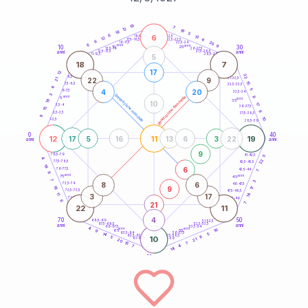
20
anni
18
7
12
19
18
5
6
6
21-22,5
13
18,5-19
12
6
22,5-23,5
17,5-18,5
6
20
16-17,5
23,5-24
6
anni
anni
9
10
30
15
25
26-27,5
13,5-14
12,5-13,5
27,5-28,5
anni
anni
11-12,5
28,5-29
5
18
7
17
12
22
8,5-9
31-32,5
22
9
21
15
7,5-8,5
32,5-33,5
6
5
4
20
6-7,5
33,5-34
3
generazione maschile
anni
8
generazione femminile
5
anni
18
35
10
17
3,5-4
36-37,5
15
9
2,5-3,5
37,5-38,5
9
10
1-2,5
38,5-39
0
40
12
11
19
17
5
16
13
6
3
22
anni
anni
9
78,5-79
41-42,5
5
4
22
77,5-78,5
42,5-43,5
19
6
76-77,5
43,5-44
7
8
anni
anni
75
45
7
3
8
6
73,5-74
46-47,5
9
18
17
72,5-73,5
47,5-48,5
11
14
3
17
71-72,5
48,5-49
6
21
7
22
11
4
70
50
68,5-69
51-52,5
67,5-68,5
52,5-53,5
anni
anni
66-67,5
53,5-54
4
anni
anni
16
65
55
9
63,5-64
56-57,5
5
14
62,5-63,5
57,5-58,5
8
5
10
61-62,5
58,5-59
21
20
7
15
4
7
14
60
anni