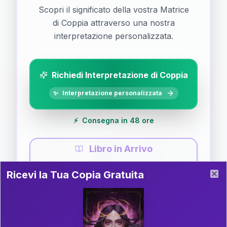
Scopri il significato della vostra Matrice
di Coppia attraverso una nostra
interpretazione personalizzata.
Richiedi Interpretazione di Coppia
✨
Interpretazione personalizzata
⚡
Consegna in 48 ore
Libro in Arrivo
Ricevi la Tua Copia Gratuita del Libro
📚
Guida completa di Coppia
Ricevi la Tua Copia Gratuita
Clo
Il libro è in fase di scrittura. Iscriviti alla newsletter
per ricevere aggiornamenti!