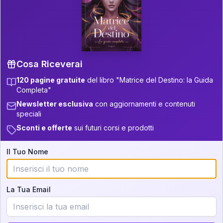
P.S. Interpretazione parziale
👇
gratuita
Scorri più in basso per vedere
un'interpretazione parziale gratuita della tua
Matrice! (o clicca qui!)
Cosa Riceverai
120 pagine gratuite
del libro "Matrice del Destino: la Guida
📚
Libro in Arrivo
Completa"
Iscriviti alla newsletter per ricevere
Newsletter esclusiva
con aggiornamenti e contenuti
aggiornamenti quando sarà disponibile.
speciali
Sconti e offerte
sui futuri corsi e prodotti
Il Tuo Nome
Cosa scoprirete nella vostra
interpretazione:
La Tua Email
💕
Come rafforzare la vostra unione