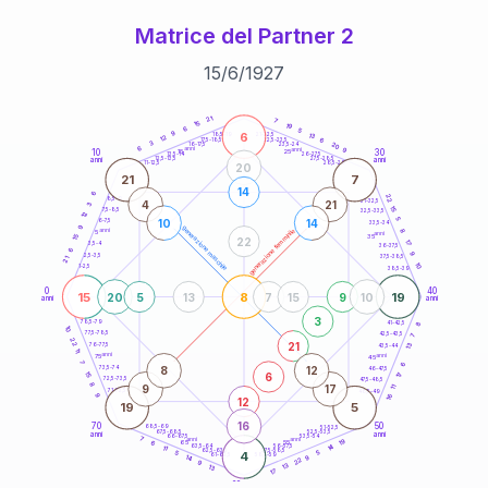
Matrice del Partner 2
15
/
6
/
1927
20
anni
21
7
15
19
6
5
9
6
21-22,5
13
18,5-19
12
6
22,5-23,5
17,5-18,5
3
20
16-17,5
23,5-24
6
anni
anni
9
10
30
15
25
26-27,5
13,5-14
12,5-13,5
27,5-28,5
anni
anni
11-12,5
28,5-29
20
21
7
14
6
22
8,5-9
31-32,5
4
21
3
15
7,5-8,5
32,5-33,5
12
5
10
14
6-7,5
33,5-34
9
generazione maschile
anni
8
generazione femminile
5
anni
35
15
22
17
3,5-4
36-37,5
6
9
2,5-3,5
37,5-38,5
21
10
1-2,5
38,5-39
0
40
15
8
19
20
5
13
7
15
9
10
anni
anni
3
8
78,5-79
41-42,5
10
77,5-78,5
42,5-43,5
7
22
21
13
76-77,5
43,5-44
11
anni
anni
75
45
7
6
8
12
73,5-74
46-47,5
6
15
17
72,5-73,5
47,5-48,5
8
9
17
11
71-72,5
48,5-49
16
9
12
19
5
16
70
50
68,5-69
51-52,5
67,5-68,5
52,5-53,5
anni
anni
66-67,5
53,5-54
7
anni
anni
19
65
55
6
14
63,5-64
56-57,5
11
62,5-63,5
57,5-58,5
5
4
5
61-62,5
58,5-59
9
14
22
9
13
13
17
60