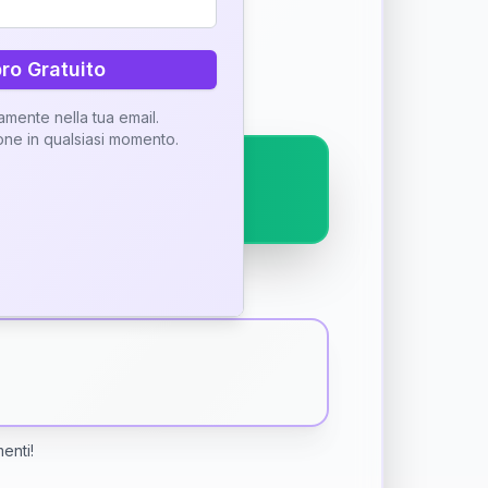
ostra interpretazione
bro Gratuito
tamente nella tua email.
ione in qualsiasi momento.
menti!