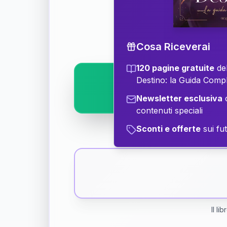
Scopri il significat
Cosa Riceverai
120 pagine gratuite
del
Destino: la Guida Comp
Newsletter esclusiva
c
contenuti speciali
Sconti e offerte
sui fut
Il li