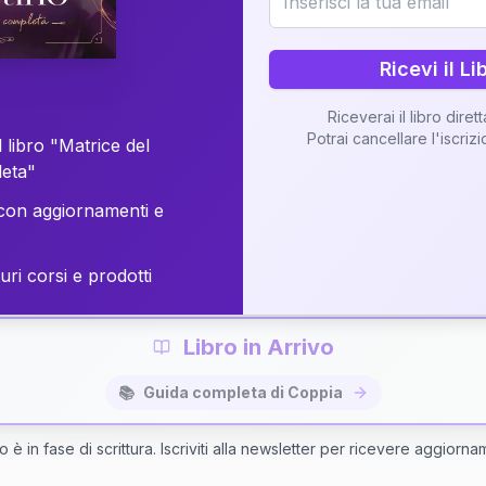
o della vostra Matrice di Coppia attraverso una n
personalizzata.
Ricevi il Li
Riceverai il libro diret
Potrai cancellare l'iscriz
 libro "Matrice del
Richiedi Interpretazione di Coppia
leta"
on aggiornamenti e
✨
Interpretazione personalizzata
⚡
Consegna in 48 ore
uri corsi e prodotti
Libro in Arrivo
📚
Guida completa di Coppia
bro è in fase di scrittura. Iscriviti alla newsletter per ricevere aggiorna