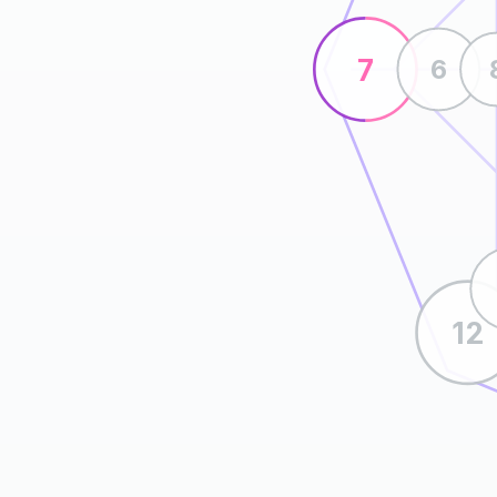
7
6
12