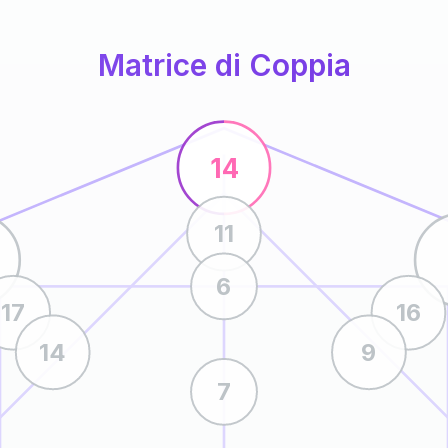
Matrice di Coppia
14
11
6
17
16
14
9
7