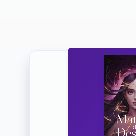
Ricevi la Tua Copia Gratuit
Unisciti
Vuoi co