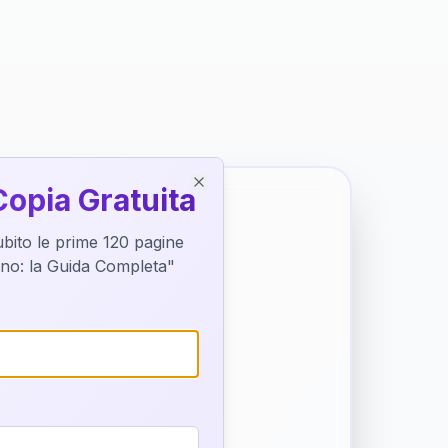
Copia Gratuita
Close
subito le prime 120 pagine
tino: la Guida Completa"
o destino
trice di