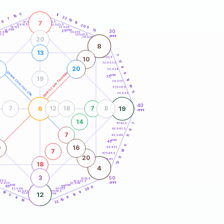
20
anni
5
11
16
22
7
10
7
9
21-22,5
15
18,5-19
0
22,5-23,5
20
17,5-18,5
5
16-17,5
23,5-24
anni
13
anni
30
15
25
26-27,5
3,5-14
3,5
27,5-28,5
anni
28,5-29
20
8
13
7
31-32,5
10
17
32,5-33,5
8
20
33,5-34
generazione maschile
generazione femminile
9
anni
35
19
19
36-37,5
10
37,5-38,5
11
38,5-39
40
6
19
7
12
18
7
8
anni
14
41-42,5
7
42,5-43,5
6
7
43,5-44
11
anni
45
5
9
16
46-47,5
14
7
47,5-48,5
20
9
48,5-49
13
18
4
3
50
51-52,5
-68,5
52,5-53,5
anni
66-67,5
53,5-54
anni
anni
65
55
6
20
63,5-64
56-57,5
62,5-63,5
57,5-58,5
19
9
12
61-62,5
58,5-59
16
5
8
4
10
16
22
60
anni