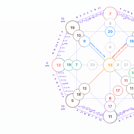
20
anni
22
11
15
22
5
10
8
7
21-22,5
15
18,5-19
17
22,5-23,5
17,5-18,5
9
16-17,5
23,5-24
10
anni
anni
10
15
25
26-27,
13,5-14
12,5-13,5
27,
anni
11-12,5
9
19
20
6
8,5-9
10
5
7,5-8,5
9
9
16
6-7,5
4
generazione maschile
generazione femminile
anni
5
20
6
3,5-4
16
2,5-3,5
10
1-2,5
0
12
13
19
7
20
8
21
anni
1
78,5-79
5
77,5-78,5
11
11
76-77,5
10
anni
75
17
13
11
73,5-74
12
17
72,5-73,5
22
18
71-72,5
9
6
5
17
70
68,5-69
67,5-68,5
52,5
anni
66-67,5
53,5-5
8
anni
anni
65
55
21
63,5-64
56-57,5
10
62,5-63,5
57,5-58,5
16
11
61-62,5
58,5-59
14
7
21
9
20
7
18
60
anni