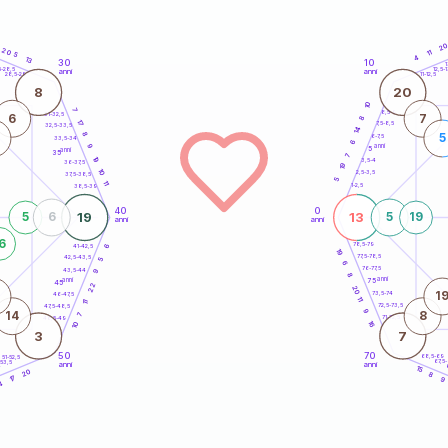
2
20
11
5
4
13
30
10
5
1
5-28,5
12,5-1
anni
anni
28,5-29
11-12,5
8
20
10
7
8,5-9
31-32,5
6
7
8
17
7,5-8,5
32,5-33,5
14
8
5
6-7,5
33,5-34
6
anni
9
5
anni
35
7
19
3,5-4
36-37,5
19
10
2,5-3,5
37,5-38,5
5
11
1-2,5
38,5-39
40
0
19
13
5
6
5
19
anni
anni
6
78,5-79
41-42,5
6
19
77,5-78,5
42,5-43,5
5
6
76-77,5
43,5-44
9
8
anni
anni
75
45
22
20
1
73,5-74
46-47,5
11
11
72,5-73,5
47,5-48,5
9
14
8
7
71-72,5
48,5-49
16
10
3
7
50
70
68,5-69
51-52,5
67,5
-53,5
anni
anni
4
15
20
8
17
9
4