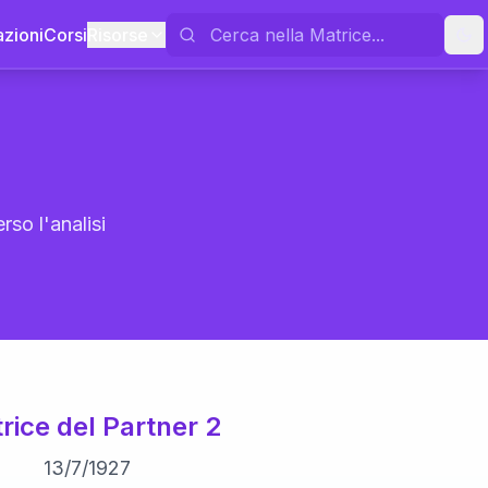
azioni
Corsi
Risorse
rso l'analisi
rice del Partner 2
13
/
7
/
1927